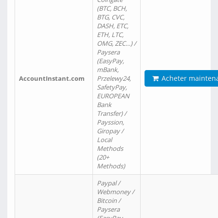
(BTC, BCH,
BTG, CVC,
DASH, ETC,
ETH, LTC,
OMG, ZEC…) /
Paysera
(EasyPay,
mBank,
Acheter mainten
AccountInstant.com
Przelewy24,
SafetyPay,
EUROPEAN
Bank
Transfer) /
Payssion,
Giropay /
Local
Methods
(20+
Methods)
Paypal /
Webmoney /
Bitcoin /
Paysera