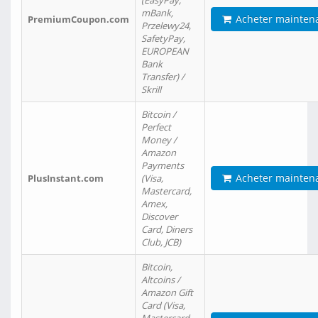
(EasyPay,
mBank,
Acheter mainten
PremiumCoupon.com
Przelewy24,
SafetyPay,
EUROPEAN
Bank
Transfer) /
Skrill
Bitcoin /
Perfect
Money /
Amazon
Payments
Acheter mainten
PlusInstant.com
(Visa,
Mastercard,
Amex,
Discover
Card, Diners
Club, JCB)
Bitcoin,
Altcoins /
Amazon Gift
Card (Visa,