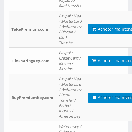
Paysera /
Banktransfer
Paypal / Visa
/ MasterCard
/ Webmoney
Acheter mainten
TakePremium.com
/ Bitcoin /
Bank
Transfer
Paypal /
Credit Card /
Acheter mainten
FileSharingKey.com
Bitcoin /
Altcoins
Paypal / Visa
/ Mastercard
/ Webmoney
/ Bank
Acheter mainten
BuyPremiumKey.com
Transfer /
Perfect
money /
Amazon pay
Webmoney /
Coingate