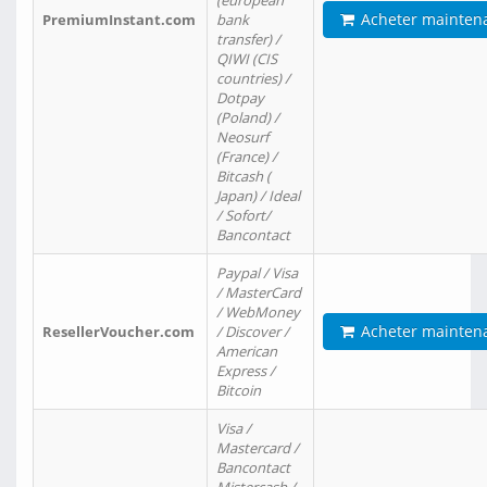
(european
Acheter mainten
PremiumInstant.com
bank
transfer) /
QIWI (CIS
countries) /
Dotpay
(Poland) /
Neosurf
(France) /
Bitcash (
Japan) / Ideal
/ Sofort/
Bancontact
Paypal / Visa
/ MasterCard
/ WebMoney
Acheter mainten
ResellerVoucher.com
/ Discover /
American
Express /
Bitcoin
Visa /
Mastercard /
Bancontact