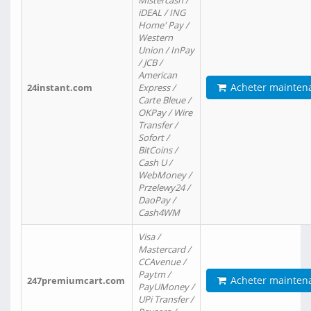
Mistercash /
iDEAL / ING
Home' Pay /
Western
Union / InPay
/ JCB /
American
Acheter mainten
24instant.com
Express /
Carte Bleue /
OKPay / Wire
Transfer /
Sofort /
BitCoins /
Cash U /
WebMoney /
Przelewy24 /
DaoPay /
Cash4WM
Visa /
Mastercard /
CCAvenue /
Paytm /
Acheter mainten
247premiumcart.com
PayUMoney /
UPi Transfer /