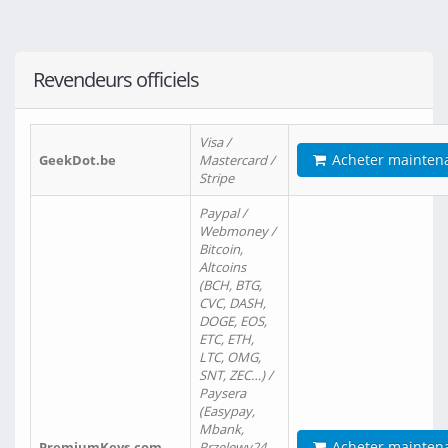
Revendeurs officiels
Visa /
Acheter mainten
GeekDot.be
Mastercard /
Stripe
Paypal /
Webmoney /
Bitcoin,
Altcoins
(BCH, BTG,
CVC, DASH,
DOGE, EOS,
ETC, ETH,
LTC, OMG,
SNT, ZEC…) /
Paysera
(Easypay,
Mbank,
Acheter mainten
PremiumKeys.com
Przelewy24,