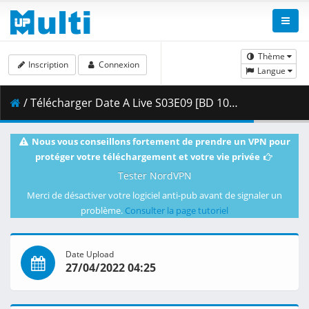
Thème
Inscription
Connexion
Langue
/ Télécharger Date A Live S03E09 [BD 1080p HEVC 10bit FLAC] [Dual-Audio].mkv.001 ( 488.90 MB )
Nous vous conseillons fortement de prendre un VPN pour
protéger votre téléchargement et votre vie privée
Tester NordVPN
Merci de désactiver votre logiciel anti-pub avant de signaler un
problème.
Consulter la page tutoriel
Date Upload
27/04/2022 04:25