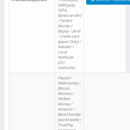
Safetypay,
SEPA,
Banktransfer)
/ Perfect
Money /
Bitpay / Skrill
/ Credit card
(Japan Only) /
Neteller /
Local
Methods
(25+
methods)
Paypal /
Webmoney /
Bitcoin,
Altcoins /
Perfect
Money /
Amazon /
BankTransfer
(world wide) /
TrustPay