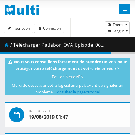
Thème
Inscription
Connexion
Langue
/ Télécharger Patlabor_OVA_Episode_06__Player_Edition___x264_AC3_.mp4.002 ( 435.81 MB )
Nous vous conseillons fortement de prendre un VPN pour
protéger votre téléchargement et votre vie privée
Tester NordVPN
Merci de désactiver votre logiciel anti-pub avant de signaler un
problème.
Consulter la page tutoriel
Date Upload
19/08/2019 01:47