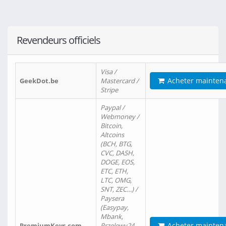
Revendeurs officiels
Visa /
Acheter mainten
GeekDot.be
Mastercard /
Stripe
Paypal /
Webmoney /
Bitcoin,
Altcoins
(BCH, BTG,
CVC, DASH,
DOGE, EOS,
ETC, ETH,
LTC, OMG,
SNT, ZEC…) /
Paysera
(Easypay,
Mbank,
Acheter mainten
PremiumKeys.com
Przelewy24,