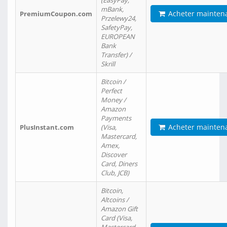
(EasyPay,
mBank,
Acheter mainten
PremiumCoupon.com
Przelewy24,
SafetyPay,
EUROPEAN
Bank
Transfer) /
Skrill
Bitcoin /
Perfect
Money /
Amazon
Payments
Acheter mainten
PlusInstant.com
(Visa,
Mastercard,
Amex,
Discover
Card, Diners
Club, JCB)
Bitcoin,
Altcoins /
Amazon Gift
Card (Visa,