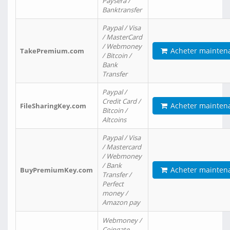
Paysera /
Banktransfer
Paypal / Visa
/ MasterCard
/ Webmoney
Acheter mainten
TakePremium.com
/ Bitcoin /
Bank
Transfer
Paypal /
Credit Card /
Acheter mainten
FileSharingKey.com
Bitcoin /
Altcoins
Paypal / Visa
/ Mastercard
/ Webmoney
/ Bank
Acheter mainten
BuyPremiumKey.com
Transfer /
Perfect
money /
Amazon pay
Webmoney /
Coingate