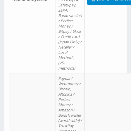
Safetypay,
SEPA,
Banktransfer)
/ Perfect
Money /
Bitpay / Skrill
/ Credit card
(Japan Only) /
Neteller /
Local
Methods
(25+
methods)
Paypal /
Webmoney /
Bitcoin,
Altcoins /
Perfect
Money /
Amazon /
BankTransfer
(world wide) /
TrustPay