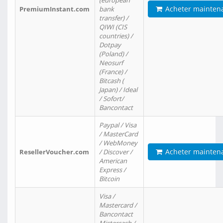
(european
Acheter mainten
PremiumInstant.com
bank
transfer) /
QIWI (CIS
countries) /
Dotpay
(Poland) /
Neosurf
(France) /
Bitcash (
Japan) / Ideal
/ Sofort/
Bancontact
Paypal / Visa
/ MasterCard
/ WebMoney
Acheter mainten
ResellerVoucher.com
/ Discover /
American
Express /
Bitcoin
Visa /
Mastercard /
Bancontact