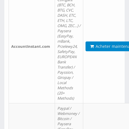
(BTC, BCH,
BTG, CVC,
DASH, ETC,
ETH, LTC,
OMG, ZEC…) /
Paysera
(EasyPay,
mBank,
Acheter mainten
AccountInstant.com
Przelewy24,
SafetyPay,
EUROPEAN
Bank
Transfer) /
Payssion,
Giropay /
Local
Methods
(20+
Methods)
Paypal /
Webmoney /
Bitcoin /
Paysera