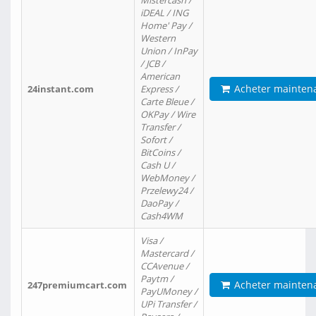
Mistercash /
iDEAL / ING
Home' Pay /
Western
Union / InPay
/ JCB /
American
Acheter mainten
24instant.com
Express /
Carte Bleue /
OKPay / Wire
Transfer /
Sofort /
BitCoins /
Cash U /
WebMoney /
Przelewy24 /
DaoPay /
Cash4WM
Visa /
Mastercard /
CCAvenue /
Paytm /
Acheter mainten
247premiumcart.com
PayUMoney /
UPi Transfer /