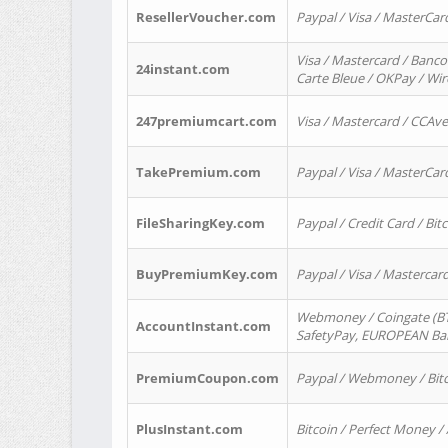
ResellerVoucher.com
Paypal / Visa / MasterCar
Visa / Mastercard / Banco
24instant.com
Carte Bleue / OKPay / Wi
247premiumcart.com
Visa / Mastercard / CCAv
TakePremium.com
Paypal / Visa / MasterCar
FileSharingKey.com
Paypal / Credit Card / Bitc
BuyPremiumKey.com
Paypal / Visa / Masterca
Webmoney / Coingate (BTC
AccountInstant.com
SafetyPay, EUROPEAN Bank
PremiumCoupon.com
Paypal / Webmoney / Bitc
PlusInstant.com
Bitcoin / Perfect Money /