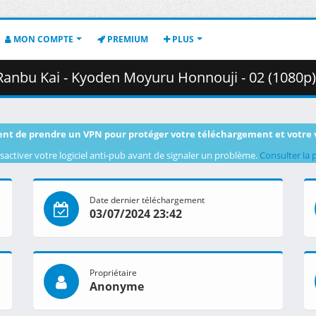
MON COMPTE
PREMIUM
PLUS
- Kyoden Moyuru Honnouji - 02 (1080p) [91014926].mkv.002 ( 
nt de prendre un VPN pour protéger votre téléchargement et votre 
sactiver votre logiciel anti-pub avant de signaler un problème.
Consulter la 
Date dernier téléchargement
03/07/2024 23:42
Propriétaire
Anonyme