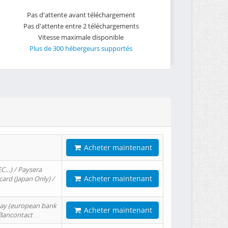
Pas d'attente avant téléchargement
Pas d'attente entre 2 téléchargements
Vitesse maximale disponible
Plus de 300 hébergeurs supportés
Acheter maintenant
EC…) / Paysera
Acheter maintenant
card (Japan Only) /
tPay (european bank
Acheter maintenant
/ Bancontact