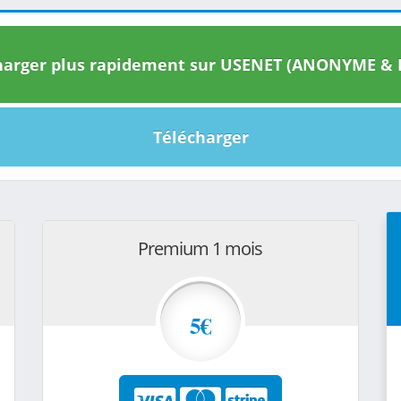
arger plus rapidement sur USENET (ANONYME & I
Télécharger
Premium 1 mois
5€