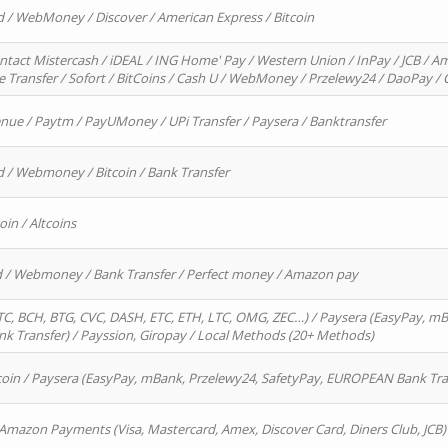
d / WebMoney / Discover / American Express / Bitcoin
ntact Mistercash / iDEAL / ING Home' Pay / Western Union / InPay / JCB / Am
re Transfer / Sofort / BitCoins / Cash U / WebMoney / Przelewy24 / DaoPay 
enue / Paytm / PayUMoney / UPi Transfer / Paysera / Banktransfer
d / Webmoney / Bitcoin / Bank Transfer
oin / Altcoins
rd / Webmoney / Bank Transfer / Perfect money / Amazon pay
, BCH, BTG, CVC, DASH, ETC, ETH, LTC, OMG, ZEC…) / Paysera (EasyPay, mB
 Transfer) / Payssion, Giropay / Local Methods (20+ Methods)
oin / Paysera (EasyPay, mBank, Przelewy24, SafetyPay, EUROPEAN Bank Transf
 Amazon Payments (Visa, Mastercard, Amex, Discover Card, Diners Club, JCB)