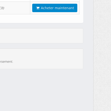
Acheter maintenant
CB)
ursement.