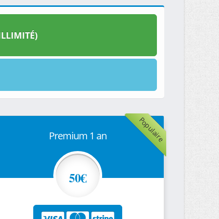
LLIMITÉ)
Populaire
Premium 1 an
50€