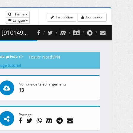
Thème
Inscription
Connexion
Langue
459.42 MB )
vie privée
Tester NordVPN
page tutoriel
Nombre de téléchargements
13
Partage