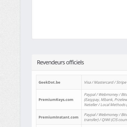
Revendeurs officiels
GeekDot.be
Visa / Mastercard / Stripe
Paypal / Webmoney / Bitc
PremiumKeys.com
(Easypay, Mbank, Przelewy2
Neteller / Local Methods
Paypal / Webmoney / Bitc
PremiumInstant.com
transfer) / QIWI (CIS coun