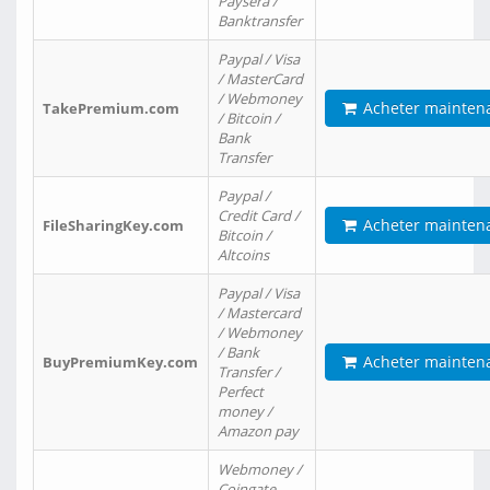
Paysera /
Banktransfer
Paypal / Visa
/ MasterCard
/ Webmoney
Acheter mainten
TakePremium.com
/ Bitcoin /
Bank
Transfer
Paypal /
Credit Card /
Acheter mainten
FileSharingKey.com
Bitcoin /
Altcoins
Paypal / Visa
/ Mastercard
/ Webmoney
/ Bank
Acheter mainten
BuyPremiumKey.com
Transfer /
Perfect
money /
Amazon pay
Webmoney /
Coingate