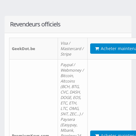
Revendeurs officiels
Visa /
Acheter mainten
GeekDot.be
Mastercard /
Stripe
Paypal /
Webmoney /
Bitcoin,
Altcoins
(BCH, BTG,
CVC, DASH,
DOGE, EOS,
ETC, ETH,
LTC, OMG,
SNT, ZEC…) /
Paysera
(Easypay,
Mbank,
Acheter mainten
PremiumKeys.com
Przelewy24,