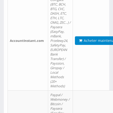
(BTC, BCH,
BTG, CVC,
DASH, ETC,
ETH, LTC,
OMG, ZEC…) /
Paysera
(EasyPay,
mBank,
Acheter mainten
AccountInstant.com
Przelewy24,
SafetyPay,
EUROPEAN
Bank
Transfer) /
Payssion,
Giropay /
Local
Methods
(20+
Methods)
Paypal /
Webmoney /
Bitcoin /
Paysera