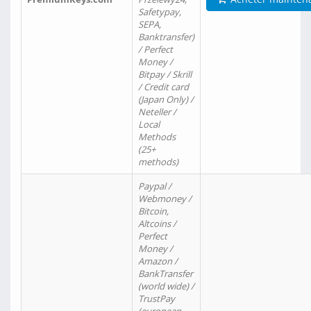
Safetypay,
SEPA,
Banktransfer)
/ Perfect
Money /
Bitpay / Skrill
/ Credit card
(Japan Only) /
Neteller /
Local
Methods
(25+
methods)
Paypal /
Webmoney /
Bitcoin,
Altcoins /
Perfect
Money /
Amazon /
BankTransfer
(world wide) /
TrustPay