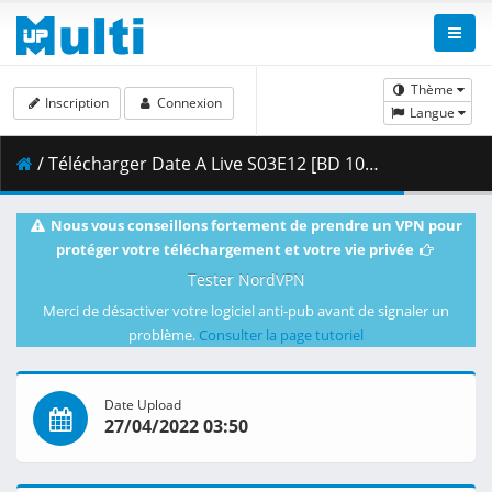
Thème
Inscription
Connexion
Langue
/ Télécharger Date A Live S03E12 [BD 1080p HEVC 10bit FLAC] [Dual-Audio].mkv.001 ( 459.45 MB )
Nous vous conseillons fortement de prendre un VPN pour
protéger votre téléchargement et votre vie privée
Tester NordVPN
Merci de désactiver votre logiciel anti-pub avant de signaler un
problème.
Consulter la page tutoriel
Date Upload
27/04/2022 03:50