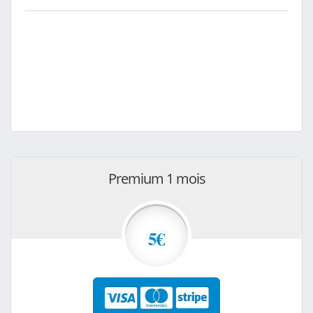
Premium 1 mois
5€