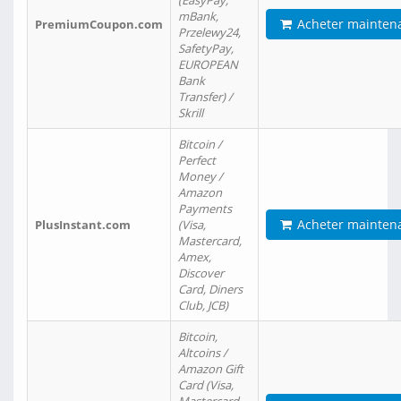
(EasyPay,
mBank,
Acheter mainten
PremiumCoupon.com
Przelewy24,
SafetyPay,
EUROPEAN
Bank
Transfer) /
Skrill
Bitcoin /
Perfect
Money /
Amazon
Payments
Acheter mainten
PlusInstant.com
(Visa,
Mastercard,
Amex,
Discover
Card, Diners
Club, JCB)
Bitcoin,
Altcoins /
Amazon Gift
Card (Visa,