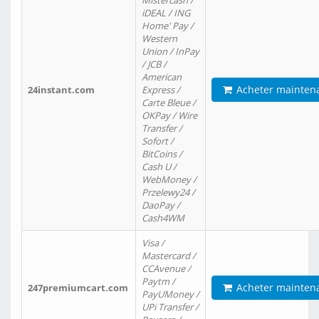
Mistercash /
iDEAL / ING
Home' Pay /
Western
Union / InPay
/ JCB /
American
Acheter mainten
24instant.com
Express /
Carte Bleue /
OKPay / Wire
Transfer /
Sofort /
BitCoins /
Cash U /
WebMoney /
Przelewy24 /
DaoPay /
Cash4WM
Visa /
Mastercard /
CCAvenue /
Paytm /
Acheter mainten
247premiumcart.com
PayUMoney /
UPi Transfer /