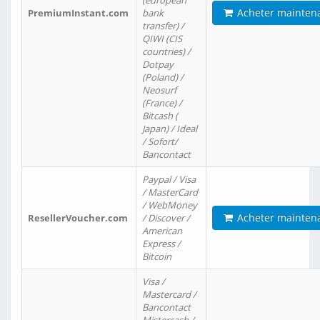
(european
Acheter mainten
PremiumInstant.com
bank
transfer) /
QIWI (CIS
countries) /
Dotpay
(Poland) /
Neosurf
(France) /
Bitcash (
Japan) / Ideal
/ Sofort/
Bancontact
Paypal / Visa
/ MasterCard
/ WebMoney
Acheter mainten
ResellerVoucher.com
/ Discover /
American
Express /
Bitcoin
Visa /
Mastercard /
Bancontact