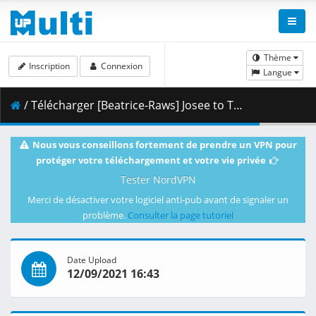
Thème
Inscription
Connexion
Langue
/ Télécharger [Beatrice-Raws] Josee to Tora to Sakana-tachi [BDRip 1920x804 HEVC DTSHD].7z.002 ( 405.29 MB )
Nous vous conseillons fortement de prendre un VPN pour
protéger votre téléchargement et votre vie privée
Tester NordVPN
Merci de désactiver votre logiciel anti-pub avant de signaler un
problème.
Consulter la page tutoriel
Date Upload
12/09/2021 16:43