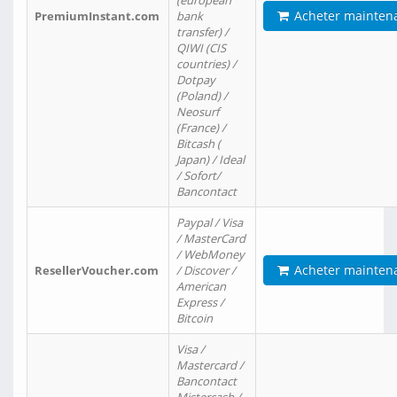
(european
Acheter mainten
PremiumInstant.com
bank
transfer) /
QIWI (CIS
countries) /
Dotpay
(Poland) /
Neosurf
(France) /
Bitcash (
Japan) / Ideal
/ Sofort/
Bancontact
Paypal / Visa
/ MasterCard
/ WebMoney
Acheter mainten
ResellerVoucher.com
/ Discover /
American
Express /
Bitcoin
Visa /
Mastercard /
Bancontact