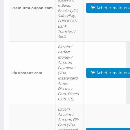
(EasyPay,
mBank,
Acheter mainten
PremiumCoupon.com
Przelewy24,
SafetyPay,
EUROPEAN
Bank
Transfer) /
Skrill
Bitcoin /
Perfect
Money /
Amazon
Payments
Acheter mainten
PlusInstant.com
(Visa,
Mastercard,
Amex,
Discover
Card, Diners
Club, JCB)
Bitcoin,
Altcoins /
Amazon Gift
Card (Visa,