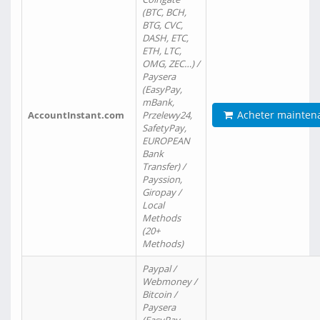
(BTC, BCH,
BTG, CVC,
DASH, ETC,
ETH, LTC,
OMG, ZEC…) /
Paysera
(EasyPay,
mBank,
Acheter mainten
AccountInstant.com
Przelewy24,
SafetyPay,
EUROPEAN
Bank
Transfer) /
Payssion,
Giropay /
Local
Methods
(20+
Methods)
Paypal /
Webmoney /
Bitcoin /
Paysera