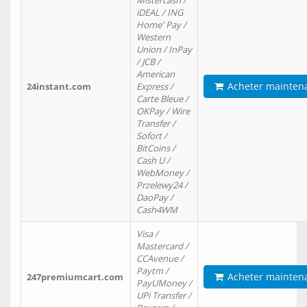
Mistercash /
iDEAL / ING
Home' Pay /
Western
Union / InPay
/ JCB /
American
Acheter mainten
24instant.com
Express /
Carte Bleue /
OKPay / Wire
Transfer /
Sofort /
BitCoins /
Cash U /
WebMoney /
Przelewy24 /
DaoPay /
Cash4WM
Visa /
Mastercard /
CCAvenue /
Paytm /
Acheter mainten
247premiumcart.com
PayUMoney /
UPi Transfer /