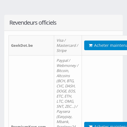
Revendeurs officiels
Visa /
Acheter mainten
GeekDot.be
Mastercard /
Stripe
Paypal /
Webmoney /
Bitcoin,
Altcoins
(BCH, BTG,
CVC, DASH,
DOGE, EOS,
ETC, ETH,
LTC, OMG,
SNT, ZEC…) /
Paysera
(Easypay,
Mbank,
Acheter mainten
PremiumKeys.com
Przelewy24,