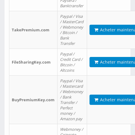
Paysera /
Banktransfer
Paypal / Visa
/ MasterCard
/ Webmoney
Acheter mainten
TakePremium.com
/ Bitcoin /
Bank
Transfer
Paypal /
Credit Card /
Acheter mainten
FileSharingKey.com
Bitcoin /
Altcoins
Paypal / Visa
/ Mastercard
/ Webmoney
/ Bank
Acheter mainten
BuyPremiumKey.com
Transfer /
Perfect
money /
Amazon pay
Webmoney /
Coingate