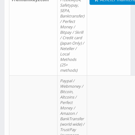
Safetypay,
SEPA,
Banktransfer)
/ Perfect
Money /
Bitpay / Skrill
/ Credit card
(Japan Only) /
Neteller /
Local
Methods
(25+
methods)
Paypal /
Webmoney /
Bitcoin,
Altcoins /
Perfect
Money /
Amazon /
BankTransfer
(world wide) /
TrustPay