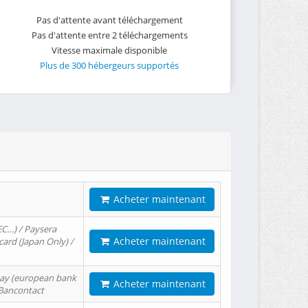
Pas d'attente avant téléchargement
Pas d'attente entre 2 téléchargements
Vitesse maximale disponible
Plus de 300 hébergeurs supportés
Acheter maintenant
EC…) / Paysera
Acheter maintenant
card (Japan Only) /
tPay (european bank
Acheter maintenant
/ Bancontact