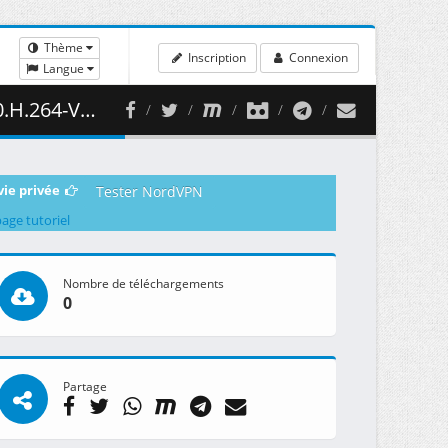
Thème
Inscription
Connexion
Langue
481.85 MB )
vie privée
Tester NordVPN
page tutoriel
Nombre de téléchargements
0
Partage