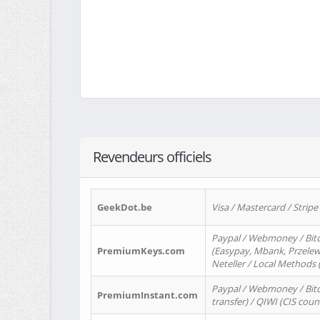
Revendeurs officiels
GeekDot.be
Visa / Mastercard / Stripe
Paypal / Webmoney / Bitc
PremiumKeys.com
(Easypay, Mbank, Przelewy2
Neteller / Local Methods
Paypal / Webmoney / Bitc
PremiumInstant.com
transfer) / QIWI (CIS coun