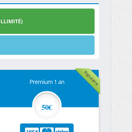
LLIMITÉ)
Populaire
Premium 1 an
50€