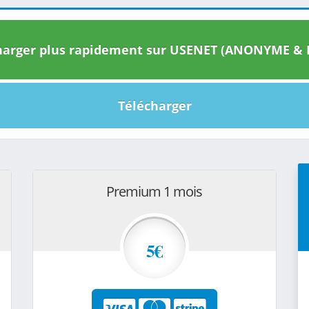
arger plus rapidement sur USENET (ANONYME & I
Télécharger
Premium 1 mois
5€