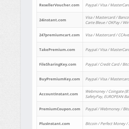
ResellerVoucher.com
Paypal / Visa / MasterCar
Visa / Mastercard / Banco
24instant.com
Carte Bleue / OKPay / Wi
247premiumcart.com
Visa / Mastercard / CCAv
TakePremium.com
Paypal / Visa / MasterCar
FileSharingKey.com
Paypal / Credit Card / Bitc
BuyPremiumKey.com
Paypal / Visa / Masterca
Webmoney / Coingate (BTC
AccountInstant.com
SafetyPay, EUROPEAN Bank
PremiumCoupon.com
Paypal / Webmoney / Bitc
PlusInstant.com
Bitcoin / Perfect Money /