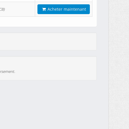
Acheter maintenant
CB)
ursement.