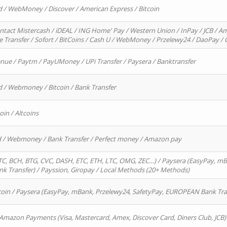
d / WebMoney / Discover / American Express / Bitcoin
ntact Mistercash / iDEAL / ING Home' Pay / Western Union / InPay / JCB / Am
re Transfer / Sofort / BitCoins / Cash U / WebMoney / Przelewy24 / DaoPay 
enue / Paytm / PayUMoney / UPi Transfer / Paysera / Banktransfer
d / Webmoney / Bitcoin / Bank Transfer
oin / Altcoins
rd / Webmoney / Bank Transfer / Perfect money / Amazon pay
, BCH, BTG, CVC, DASH, ETC, ETH, LTC, OMG, ZEC…) / Paysera (EasyPay, mB
 Transfer) / Payssion, Giropay / Local Methods (20+ Methods)
oin / Paysera (EasyPay, mBank, Przelewy24, SafetyPay, EUROPEAN Bank Transf
 Amazon Payments (Visa, Mastercard, Amex, Discover Card, Diners Club, JCB)