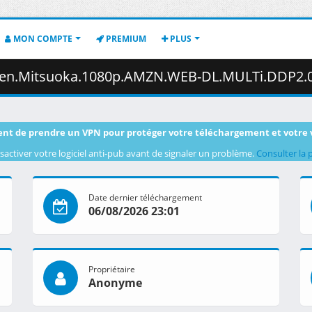
MON COMPTE
PREMIUM
PLUS
oka.1080p.AMZN.WEB-DL.MULTi.DDP2.0.H.264-VARYG.mkv.002 ( 
nt de prendre un VPN pour protéger votre téléchargement et votre 
sactiver votre logiciel anti-pub avant de signaler un problème.
Consulter la 
Date dernier téléchargement
06/08/2026 23:01
Propriétaire
Anonyme