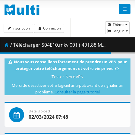
Thème
Inscription
Connexion
Langue
/ Télécharger S04E10.mkv.001 ( 491.88 MB )
Nous vous conseillons fortement de prendre un VPN pour
protéger votre téléchargement et votre vie privée
Tester NordVPN
Merci de désactiver votre logiciel anti-pub avant de signaler un
problème.
Consulter la page tutoriel
Date Upload
02/03/2024 07:48