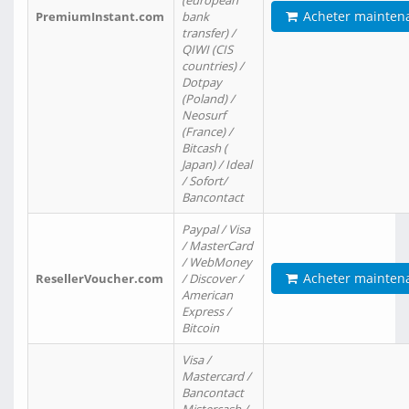
(european
Acheter mainten
PremiumInstant.com
bank
transfer) /
QIWI (CIS
countries) /
Dotpay
(Poland) /
Neosurf
(France) /
Bitcash (
Japan) / Ideal
/ Sofort/
Bancontact
Paypal / Visa
/ MasterCard
/ WebMoney
Acheter mainten
ResellerVoucher.com
/ Discover /
American
Express /
Bitcoin
Visa /
Mastercard /
Bancontact