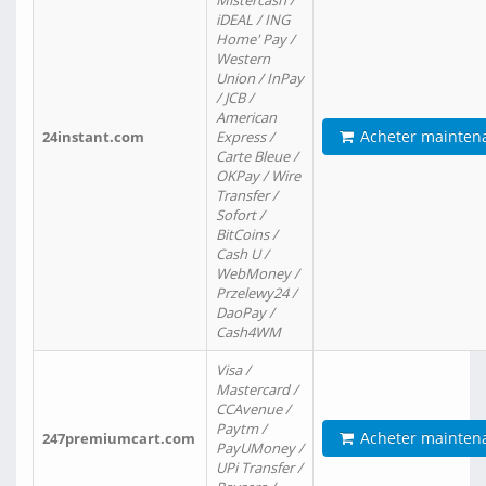
Mistercash /
iDEAL / ING
Home' Pay /
Western
Union / InPay
/ JCB /
American
Acheter mainten
24instant.com
Express /
Carte Bleue /
OKPay / Wire
Transfer /
Sofort /
BitCoins /
Cash U /
WebMoney /
Przelewy24 /
DaoPay /
Cash4WM
Visa /
Mastercard /
CCAvenue /
Paytm /
Acheter mainten
247premiumcart.com
PayUMoney /
UPi Transfer /