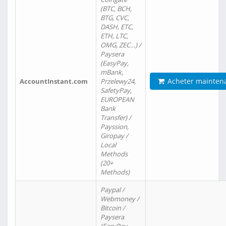
(BTC, BCH,
BTG, CVC,
DASH, ETC,
ETH, LTC,
OMG, ZEC…) /
Paysera
(EasyPay,
mBank,
Acheter mainten
AccountInstant.com
Przelewy24,
SafetyPay,
EUROPEAN
Bank
Transfer) /
Payssion,
Giropay /
Local
Methods
(20+
Methods)
Paypal /
Webmoney /
Bitcoin /
Paysera