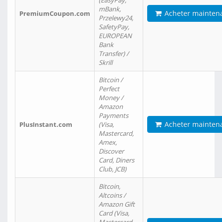
(EasyPay,
mBank,
Acheter mainten
PremiumCoupon.com
Przelewy24,
SafetyPay,
EUROPEAN
Bank
Transfer) /
Skrill
Bitcoin /
Perfect
Money /
Amazon
Payments
Acheter mainten
PlusInstant.com
(Visa,
Mastercard,
Amex,
Discover
Card, Diners
Club, JCB)
Bitcoin,
Altcoins /
Amazon Gift
Card (Visa,