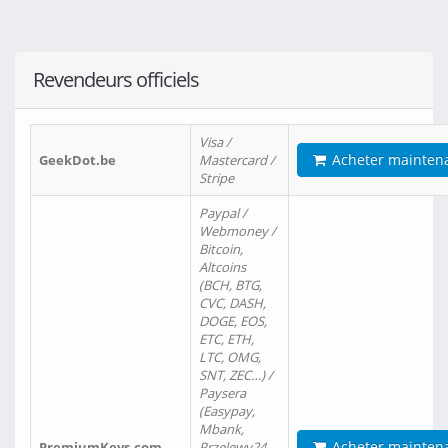
Revendeurs officiels
Visa /
Acheter mainten
GeekDot.be
Mastercard /
Stripe
Paypal /
Webmoney /
Bitcoin,
Altcoins
(BCH, BTG,
CVC, DASH,
DOGE, EOS,
ETC, ETH,
LTC, OMG,
SNT, ZEC…) /
Paysera
(Easypay,
Mbank,
Acheter mainten
PremiumKeys.com
Przelewy24,