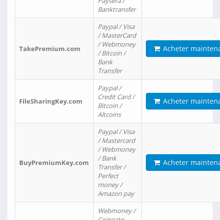
Paysera /
Banktransfer
Paypal / Visa
/ MasterCard
/ Webmoney
Acheter mainten
TakePremium.com
/ Bitcoin /
Bank
Transfer
Paypal /
Credit Card /
Acheter mainten
FileSharingKey.com
Bitcoin /
Altcoins
Paypal / Visa
/ Mastercard
/ Webmoney
/ Bank
Acheter mainten
BuyPremiumKey.com
Transfer /
Perfect
money /
Amazon pay
Webmoney /
Coingate