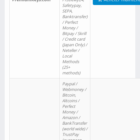
Safetypay,
SEPA,
Banktransfer)
/ Perfect
Money /
Bitpay / Skrill
/ Credit card
(Japan Only) /
Neteller /
Local
Methods
(25+
methods)
Paypal /
Webmoney /
Bitcoin,
Altcoins /
Perfect
Money /
Amazon /
BankTransfer
(world wide) /
TrustPay