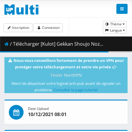
Thème
Inscription
Connexion
Langue
/ Télécharger [Kulot] Gekkan Shoujo Nozaki-kun 10 [Dual-Audio][BDRip 1920x1080 x264 FLACx2] [DBE9997A].mkv.001 ( 455.25 MB )
Nous vous conseillons fortement de prendre un VPN pour
protéger votre téléchargement et votre vie privée
Tester NordVPN
Merci de désactiver votre logiciel anti-pub avant de signaler un
problème.
Consulter la page tutoriel
Date Upload
10/12/2021 08:01