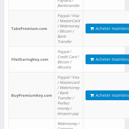
Paysera /
Banktransfer
Paypal / Visa
/ MasterCard
/ Webmoney
Acheter mainten
TakePremium.com
/ Bitcoin /
Bank
Transfer
Paypal /
Credit Card /
Acheter mainten
FileSharingKey.com
Bitcoin /
Altcoins
Paypal / Visa
/ Mastercard
/ Webmoney
/ Bank
Acheter mainten
BuyPremiumKey.com
Transfer /
Perfect
money /
Amazon pay
Webmoney /
Coingate