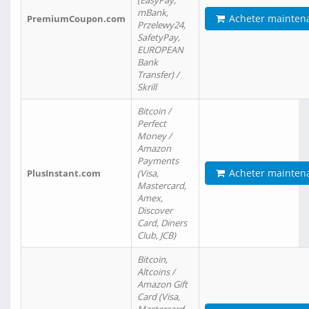
(EasyPay,
mBank,
Acheter mainten
PremiumCoupon.com
Przelewy24,
SafetyPay,
EUROPEAN
Bank
Transfer) /
Skrill
Bitcoin /
Perfect
Money /
Amazon
Payments
Acheter mainten
PlusInstant.com
(Visa,
Mastercard,
Amex,
Discover
Card, Diners
Club, JCB)
Bitcoin,
Altcoins /
Amazon Gift
Card (Visa,