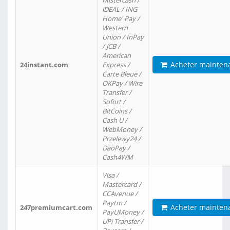
Mistercash /
iDEAL / ING
Home' Pay /
Western
Union / InPay
/ JCB /
American
Acheter mainten
24instant.com
Express /
Carte Bleue /
OKPay / Wire
Transfer /
Sofort /
BitCoins /
Cash U /
WebMoney /
Przelewy24 /
DaoPay /
Cash4WM
Visa /
Mastercard /
CCAvenue /
Paytm /
Acheter mainten
247premiumcart.com
PayUMoney /
UPi Transfer /