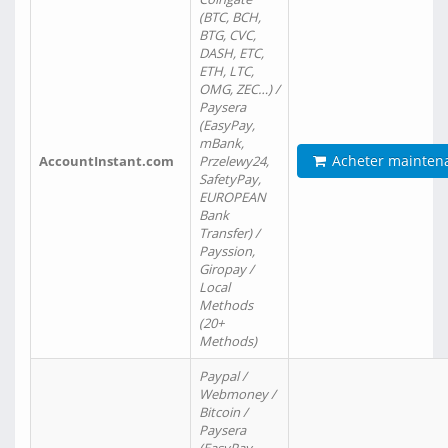
(BTC, BCH,
BTG, CVC,
DASH, ETC,
ETH, LTC,
OMG, ZEC…) /
Paysera
(EasyPay,
mBank,
Acheter mainten
AccountInstant.com
Przelewy24,
SafetyPay,
EUROPEAN
Bank
Transfer) /
Payssion,
Giropay /
Local
Methods
(20+
Methods)
Paypal /
Webmoney /
Bitcoin /
Paysera