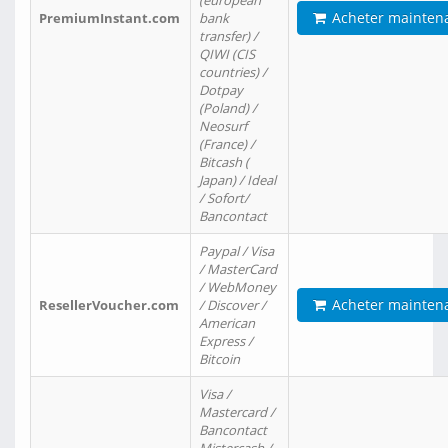
(european
Acheter mainten
PremiumInstant.com
bank
transfer) /
QIWI (CIS
countries) /
Dotpay
(Poland) /
Neosurf
(France) /
Bitcash (
Japan) / Ideal
/ Sofort/
Bancontact
Paypal / Visa
/ MasterCard
/ WebMoney
Acheter mainten
ResellerVoucher.com
/ Discover /
American
Express /
Bitcoin
Visa /
Mastercard /
Bancontact