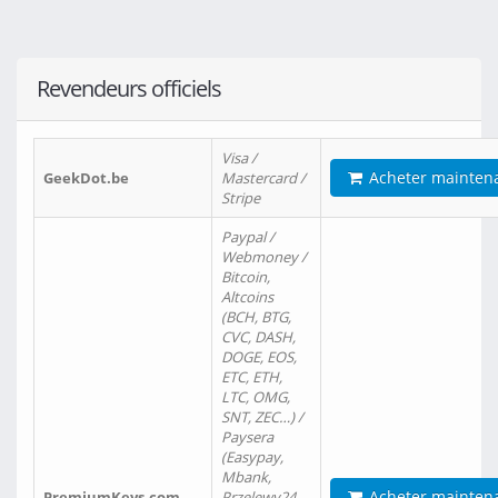
Revendeurs officiels
Visa /
Acheter mainten
GeekDot.be
Mastercard /
Stripe
Paypal /
Webmoney /
Bitcoin,
Altcoins
(BCH, BTG,
CVC, DASH,
DOGE, EOS,
ETC, ETH,
LTC, OMG,
SNT, ZEC…) /
Paysera
(Easypay,
Mbank,
Acheter mainten
PremiumKeys.com
Przelewy24,