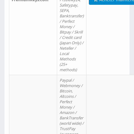
Safetypay,
SEPA,
Banktransfer)
/ Perfect
Money /
Bitpay / Skrill
/ Credit card
(Japan Only) /
Neteller /
Local
Methods
(25+
methods)
Paypal /
Webmoney /
Bitcoin,
Altcoins /
Perfect
Money /
Amazon /
BankTransfer
(world wide) /
TrustPay