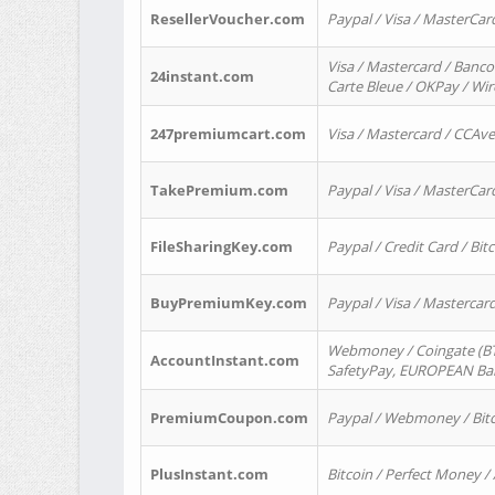
ResellerVoucher.com
Paypal / Visa / MasterCar
Visa / Mastercard / Banco
24instant.com
Carte Bleue / OKPay / Wi
247premiumcart.com
Visa / Mastercard / CCAv
TakePremium.com
Paypal / Visa / MasterCar
FileSharingKey.com
Paypal / Credit Card / Bitc
BuyPremiumKey.com
Paypal / Visa / Masterca
Webmoney / Coingate (BTC
AccountInstant.com
SafetyPay, EUROPEAN Bank
PremiumCoupon.com
Paypal / Webmoney / Bitc
PlusInstant.com
Bitcoin / Perfect Money /