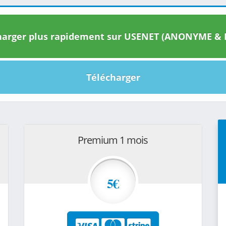
arger plus rapidement sur USENET (ANONYME & I
Télécharger
Premium 1 mois
5€