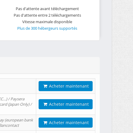
Pas d'attente avant téléchargement
Pas d'attente entre 2 téléchargements
Vitesse maximale disponible
Plus de 300 hébergeurs supportés
Acheter maintenant
EC…) / Paysera
Acheter maintenant
card (Japan Only) /
tPay (european bank
Acheter maintenant
/ Bancontact