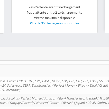
Pas d'attente avant téléchargement
Pas d'attente entre 2 téléchargements
Vitesse maximale disponible
Plus de 300 hébergeurs supportés
oin, Altcoins (BCH, BTG, CVC, DASH, DOGE, EOS, ETC, ETH, LTC, OMG, SNT, Z
4, Safetypay, SEPA, Banktransfer) / Perfect Money / Bitpay / Skrill / Credit 
 (25+ methods)
oin, Altcoins / Perfect Money / Amazon / BankTransfer (world wide) / Trus
tries) / Dotpay (Poland) / Neosurf (France) / Bitcash ( Japan) / Ideal / Sofort