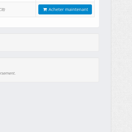
Acheter maintenant
CB)
ursement.