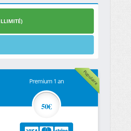
LLIMITÉ)
Populaire
Premium 1 an
50€