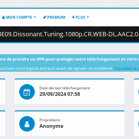
MON COMPTE
PREMIUM
PLUS
nant.Tuning.1080p.CR.WEB-DL.AAC2.0.H.264-VARYG.mkv.002 ( 
nt de prendre un VPN pour protéger votre téléchargement et votre 
sactiver votre logiciel anti-pub avant de signaler un problème.
Consulter la 
Date dernier téléchargement
29/09/2024 07:58
Propriétaire
Anonyme