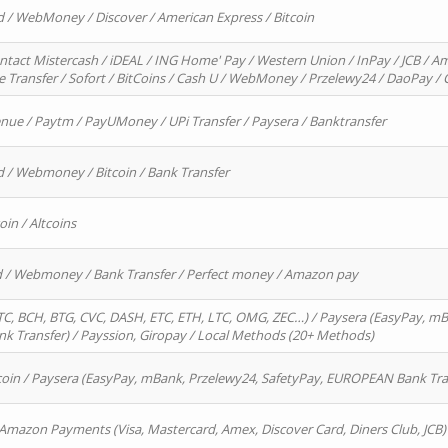
d / WebMoney / Discover / American Express / Bitcoin
ntact Mistercash / iDEAL / ING Home' Pay / Western Union / InPay / JCB / Am
re Transfer / Sofort / BitCoins / Cash U / WebMoney / Przelewy24 / DaoPay 
enue / Paytm / PayUMoney / UPi Transfer / Paysera / Banktransfer
d / Webmoney / Bitcoin / Bank Transfer
oin / Altcoins
rd / Webmoney / Bank Transfer / Perfect money / Amazon pay
, BCH, BTG, CVC, DASH, ETC, ETH, LTC, OMG, ZEC…) / Paysera (EasyPay, mB
 Transfer) / Payssion, Giropay / Local Methods (20+ Methods)
oin / Paysera (EasyPay, mBank, Przelewy24, SafetyPay, EUROPEAN Bank Transf
 Amazon Payments (Visa, Mastercard, Amex, Discover Card, Diners Club, JCB)