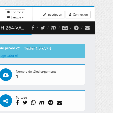
Thème
Inscription
Connexion
Langue
485.11 MB )
vie privée
Tester NordVPN
page tutoriel
Nombre de téléchargements
1
Partage