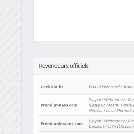
Revendeurs officiels
GeekDot.be
Visa / Mastercard / Stripe
Paypal / Webmoney / Bitc
PremiumKeys.com
(Easypay, Mbank, Przelewy2
Neteller / Local Methods
Paypal / Webmoney / Bitc
PremiumInstant.com
transfer) / QIWI (CIS coun