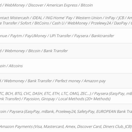
d / WebMoney / Discover / American Express / Bitcoin
ntact Mistercash / iDEAL / ING Home' Pay / Western Union / InPay / JCB / Am
re Transfer / Sofort / BitCoins / Cash U / WebMoney / Przelewy24 / DaoPay 
enue / Paytm / PayUMoney / UPi Transfer / Paysera / Banktransfer
d / Webmoney / Bitcoin / Bank Transfer
oin / Altcoins
rd / Webmoney / Bank Transfer / Perfect money / Amazon pay
, BCH, BTG, CVC, DASH, ETC, ETH, LTC, OMG, ZEC…) / Paysera (EasyPay, mB
 Transfer) / Payssion, Giropay / Local Methods (20+ Methods)
oin / Paysera (EasyPay, mBank, Przelewy24, SafetyPay, EUROPEAN Bank Transf
 Amazon Payments (Visa, Mastercard, Amex, Discover Card, Diners Club, JCB)