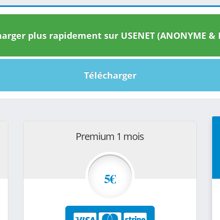
arger plus rapidement sur USENET (ANONYME & I
Télécharger
Premium 1 mois
5€