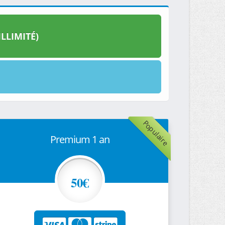
LLIMITÉ)
Populaire
Premium 1 an
50€