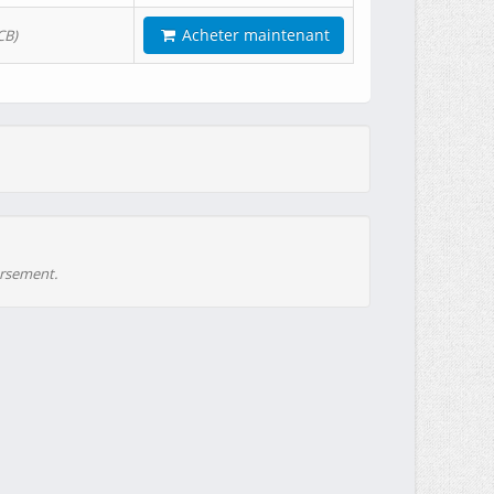
Acheter maintenant
CB)
ursement.