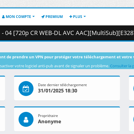
MON COMPTE
PREMIUM
PLUS
[720p CR WEB-DL AVC AAC][MultiSub][E32874EB].mkv.002 ( 
nt de prendre un VPN pour protéger votre téléchargement et votre 
sactiver votre logiciel anti-pub avant de signaler un problème.
Consulter la 
Date dernier téléchargement
31/01/2025 18:30
Propriétaire
Anonyme