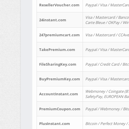
ResellerVoucher.com
Paypal / Visa / MasterCar
Visa / Mastercard / Banco
24instant.com
Carte Bleue / OKPay / Wi
247premiumcart.com
Visa / Mastercard / CCAv
TakePremium.com
Paypal / Visa / MasterCar
FileSharingKey.com
Paypal / Credit Card / Bitc
BuyPremiumKey.com
Paypal / Visa / Masterca
Webmoney / Coingate (BTC
AccountInstant.com
SafetyPay, EUROPEAN Bank
PremiumCoupon.com
Paypal / Webmoney / Bitc
PlusInstant.com
Bitcoin / Perfect Money /