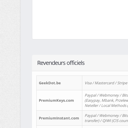
Revendeurs officiels
GeekDot.be
Visa / Mastercard / Stripe
Paypal / Webmoney / Bitc
PremiumKeys.com
(Easypay, Mbank, Przelewy2
Neteller / Local Methods
Paypal / Webmoney / Bitc
PremiumInstant.com
transfer) / QIWI (CIS coun