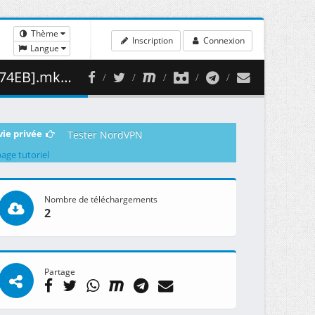
Thème
Inscription
Connexion
Langue
354.84 MB )
vie privée
Tester NordVPN
page tutoriel
Nombre de téléchargements
2
Partage