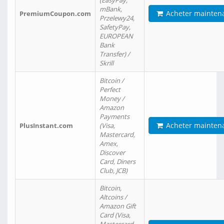
(EasyPay,
mBank,
Acheter mainten
PremiumCoupon.com
Przelewy24,
SafetyPay,
EUROPEAN
Bank
Transfer) /
Skrill
Bitcoin /
Perfect
Money /
Amazon
Payments
Acheter mainten
PlusInstant.com
(Visa,
Mastercard,
Amex,
Discover
Card, Diners
Club, JCB)
Bitcoin,
Altcoins /
Amazon Gift
Card (Visa,