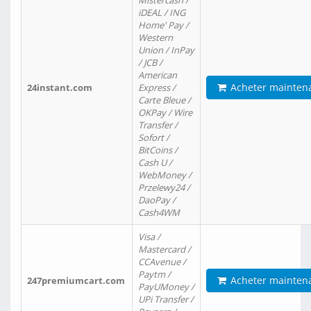
Mistercash /
iDEAL / ING
Home' Pay /
Western
Union / InPay
/ JCB /
American
Acheter mainten
24instant.com
Express /
Carte Bleue /
OKPay / Wire
Transfer /
Sofort /
BitCoins /
Cash U /
WebMoney /
Przelewy24 /
DaoPay /
Cash4WM
Visa /
Mastercard /
CCAvenue /
Paytm /
Acheter mainten
247premiumcart.com
PayUMoney /
UPi Transfer /