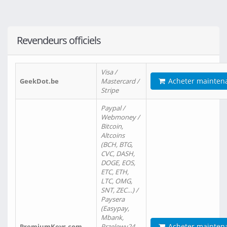
Revendeurs officiels
Visa /
Acheter mainten
GeekDot.be
Mastercard /
Stripe
Paypal /
Webmoney /
Bitcoin,
Altcoins
(BCH, BTG,
CVC, DASH,
DOGE, EOS,
ETC, ETH,
LTC, OMG,
SNT, ZEC…) /
Paysera
(Easypay,
Mbank,
Acheter mainten
PremiumKeys.com
Przelewy24,