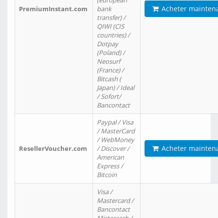
(european
Acheter mainten
PremiumInstant.com
bank
transfer) /
QIWI (CIS
countries) /
Dotpay
(Poland) /
Neosurf
(France) /
Bitcash (
Japan) / Ideal
/ Sofort/
Bancontact
Paypal / Visa
/ MasterCard
/ WebMoney
Acheter mainten
ResellerVoucher.com
/ Discover /
American
Express /
Bitcoin
Visa /
Mastercard /
Bancontact