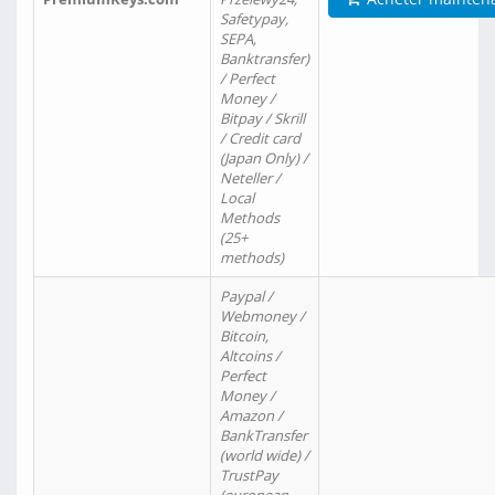
Safetypay,
SEPA,
Banktransfer)
/ Perfect
Money /
Bitpay / Skrill
/ Credit card
(Japan Only) /
Neteller /
Local
Methods
(25+
methods)
Paypal /
Webmoney /
Bitcoin,
Altcoins /
Perfect
Money /
Amazon /
BankTransfer
(world wide) /
TrustPay