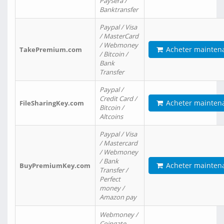
Paysera /
Banktransfer
Paypal / Visa
/ MasterCard
/ Webmoney
Acheter mainten
TakePremium.com
/ Bitcoin /
Bank
Transfer
Paypal /
Credit Card /
Acheter mainten
FileSharingKey.com
Bitcoin /
Altcoins
Paypal / Visa
/ Mastercard
/ Webmoney
/ Bank
Acheter mainten
BuyPremiumKey.com
Transfer /
Perfect
money /
Amazon pay
Webmoney /
Coingate