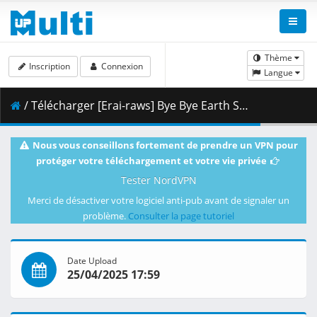
Thème
Inscription
Connexion
Langue
/ Télécharger [Erai-raws] Bye Bye Earth Season 2 - 04 [1080p CR WEB-DL AVC AAC][MultiSub][BB534395].mkv.001 ( 459.23 MB )
Nous vous conseillons fortement de prendre un VPN pour
protéger votre téléchargement et votre vie privée
Tester NordVPN
Merci de désactiver votre logiciel anti-pub avant de signaler un
problème.
Consulter la page tutoriel
Date Upload
25/04/2025 17:59