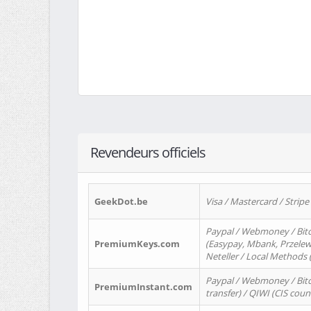
Revendeurs officiels
GeekDot.be
Visa / Mastercard / Stripe
Paypal / Webmoney / Bitc
PremiumKeys.com
(Easypay, Mbank, Przelewy2
Neteller / Local Methods
Paypal / Webmoney / Bitc
PremiumInstant.com
transfer) / QIWI (CIS coun