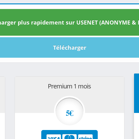
arger plus rapidement sur USENET (ANONYME & I
Télécharger
Premium 1 mois
5€