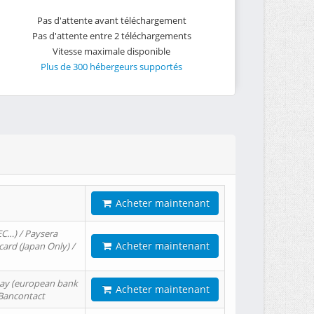
Pas d'attente avant téléchargement
Pas d'attente entre 2 téléchargements
Vitesse maximale disponible
Plus de 300 hébergeurs supportés
Acheter maintenant
EC…) / Paysera
Acheter maintenant
card (Japan Only) /
tPay (european bank
Acheter maintenant
/ Bancontact