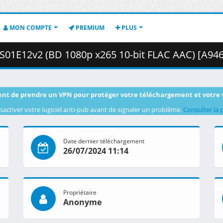
MON COMPTE
PREMIUM
PLUS
2v2 (BD 1080p x265 10-bit FLAC AAC) [A94641F1].mkv.001 ( 
nt de prendre un VPN pour protéger votre téléchargement et votre 
sactiver votre logiciel anti-pub avant de signaler un problème.
Consulter la 
Date dernier téléchargement
26/07/2024 11:14
Propriétaire
Anonyme