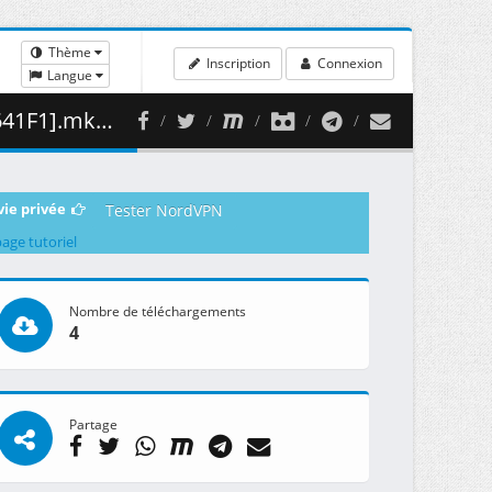
Thème
Inscription
Connexion
Langue
381.42 MB )
vie privée
Tester NordVPN
page tutoriel
Nombre de téléchargements
4
Partage