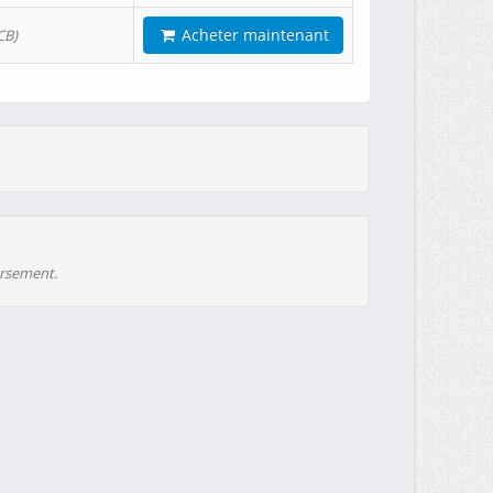
Acheter maintenant
CB)
ursement.