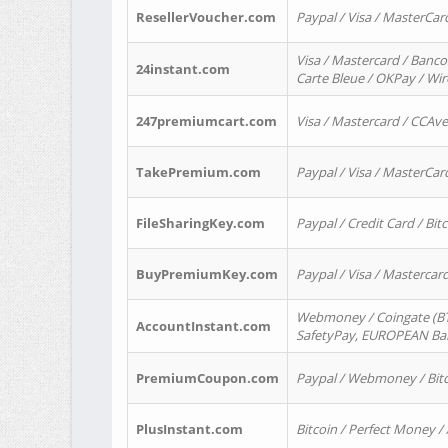
ResellerVoucher.com
Paypal / Visa / MasterCar
Visa / Mastercard / Banco
24instant.com
Carte Bleue / OKPay / Wi
247premiumcart.com
Visa / Mastercard / CCAv
TakePremium.com
Paypal / Visa / MasterCar
FileSharingKey.com
Paypal / Credit Card / Bitc
BuyPremiumKey.com
Paypal / Visa / Masterca
Webmoney / Coingate (BTC
AccountInstant.com
SafetyPay, EUROPEAN Bank
PremiumCoupon.com
Paypal / Webmoney / Bitc
PlusInstant.com
Bitcoin / Perfect Money /