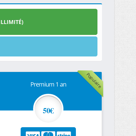
LLIMITÉ)
Populaire
Premium 1 an
50€