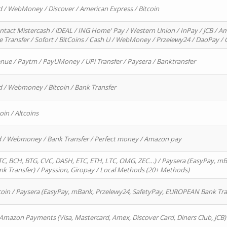
d / WebMoney / Discover / American Express / Bitcoin
ntact Mistercash / iDEAL / ING Home' Pay / Western Union / InPay / JCB / Am
re Transfer / Sofort / BitCoins / Cash U / WebMoney / Przelewy24 / DaoPay 
enue / Paytm / PayUMoney / UPi Transfer / Paysera / Banktransfer
d / Webmoney / Bitcoin / Bank Transfer
oin / Altcoins
rd / Webmoney / Bank Transfer / Perfect money / Amazon pay
, BCH, BTG, CVC, DASH, ETC, ETH, LTC, OMG, ZEC…) / Paysera (EasyPay, mB
 Transfer) / Payssion, Giropay / Local Methods (20+ Methods)
oin / Paysera (EasyPay, mBank, Przelewy24, SafetyPay, EUROPEAN Bank Transf
 Amazon Payments (Visa, Mastercard, Amex, Discover Card, Diners Club, JCB)