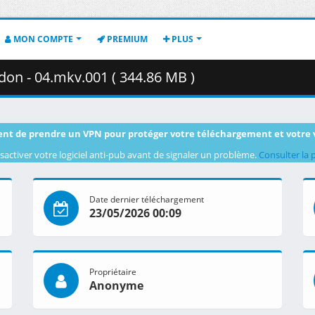
MON COMPTE
PREMIUM
PLUS
on - 04.mkv.001 ( 344.86 MB )
nt de prendre un VPN pour protéger votre téléchargement et votre 
sactiver votre logiciel anti-pub avant de signaler un problème.
Consulter la 
Date dernier téléchargement
23/05/2026 00:09
Propriétaire
Anonyme