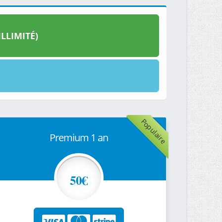
LLIMITÉ)
Populaire
Premium 1 an
50€