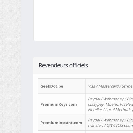
Revendeurs officiels
GeekDot.be
Visa / Mastercard / Stripe
Paypal / Webmoney / Bitc
PremiumKeys.com
(Easypay, Mbank, Przelewy2
Neteller / Local Methods
Paypal / Webmoney / Bitc
PremiumInstant.com
transfer) / QIWI (CIS coun