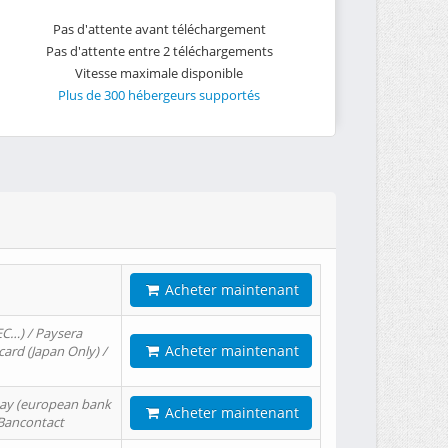
Pas d'attente avant téléchargement
Pas d'attente entre 2 téléchargements
Vitesse maximale disponible
Plus de 300 hébergeurs supportés
Acheter maintenant
EC…) / Paysera
Acheter maintenant
card (Japan Only) /
tPay (european bank
Acheter maintenant
/ Bancontact