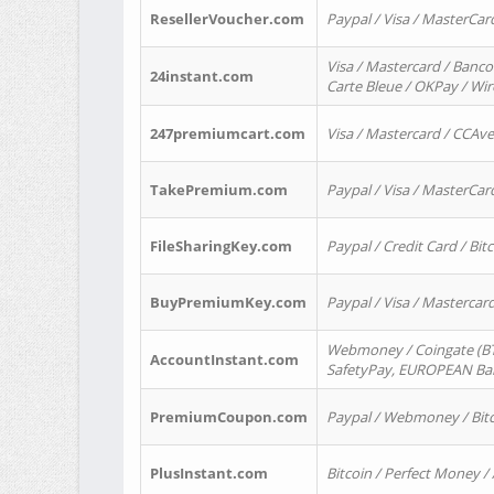
ResellerVoucher.com
Paypal / Visa / MasterCar
Visa / Mastercard / Banco
24instant.com
Carte Bleue / OKPay / Wi
247premiumcart.com
Visa / Mastercard / CCAv
TakePremium.com
Paypal / Visa / MasterCar
FileSharingKey.com
Paypal / Credit Card / Bitc
BuyPremiumKey.com
Paypal / Visa / Masterca
Webmoney / Coingate (BTC
AccountInstant.com
SafetyPay, EUROPEAN Bank
PremiumCoupon.com
Paypal / Webmoney / Bitc
PlusInstant.com
Bitcoin / Perfect Money /