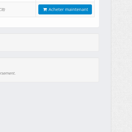
Acheter maintenant
CB)
ursement.