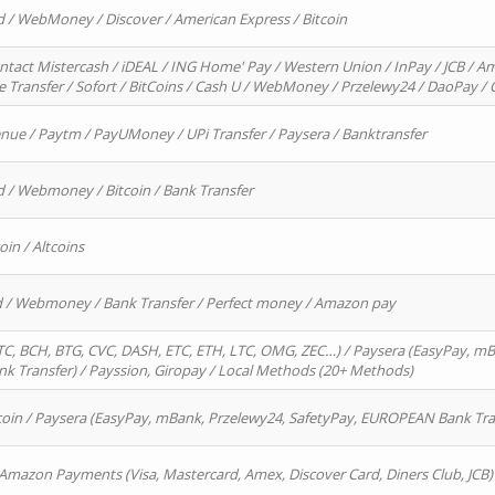
d / WebMoney / Discover / American Express / Bitcoin
ntact Mistercash / iDEAL / ING Home' Pay / Western Union / InPay / JCB / Am
re Transfer / Sofort / BitCoins / Cash U / WebMoney / Przelewy24 / DaoPay 
enue / Paytm / PayUMoney / UPi Transfer / Paysera / Banktransfer
d / Webmoney / Bitcoin / Bank Transfer
oin / Altcoins
rd / Webmoney / Bank Transfer / Perfect money / Amazon pay
, BCH, BTG, CVC, DASH, ETC, ETH, LTC, OMG, ZEC…) / Paysera (EasyPay, mB
 Transfer) / Payssion, Giropay / Local Methods (20+ Methods)
oin / Paysera (EasyPay, mBank, Przelewy24, SafetyPay, EUROPEAN Bank Transf
 Amazon Payments (Visa, Mastercard, Amex, Discover Card, Diners Club, JCB)