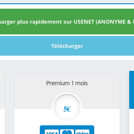
arger plus rapidement sur USENET (ANONYME & I
Télécharger
Premium 1 mois
5€