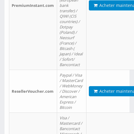
(european
Acheter mainten
PremiumInstant.com
bank
transfer) /
QIWI (CIS
countries) /
Dotpay
(Poland) /
Neosurf
(France) /
Bitcash (
Japan) / Ideal
/ Sofort/
Bancontact
Paypal / Visa
/ MasterCard
/ WebMoney
Acheter mainten
ResellerVoucher.com
/ Discover /
American
Express /
Bitcoin
Visa /
Mastercard /
Bancontact