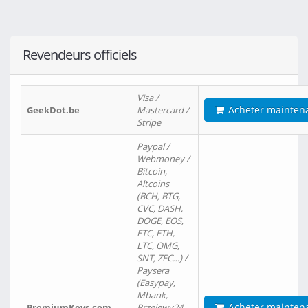
Revendeurs officiels
Visa /
Acheter mainten
GeekDot.be
Mastercard /
Stripe
Paypal /
Webmoney /
Bitcoin,
Altcoins
(BCH, BTG,
CVC, DASH,
DOGE, EOS,
ETC, ETH,
LTC, OMG,
SNT, ZEC…) /
Paysera
(Easypay,
Mbank,
Acheter mainten
PremiumKeys.com
Przelewy24,