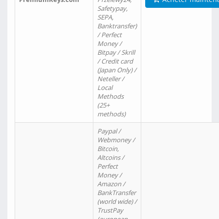
Safetypay,
SEPA,
Banktransfer)
/ Perfect
Money /
Bitpay / Skrill
/ Credit card
(Japan Only) /
Neteller /
Local
Methods
(25+
methods)
Paypal /
Webmoney /
Bitcoin,
Altcoins /
Perfect
Money /
Amazon /
BankTransfer
(world wide) /
TrustPay