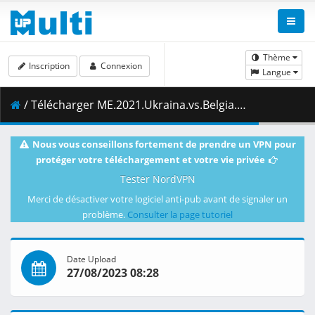
Thème
Inscription
Connexion
Langue
/ Télécharger ME.2021.Ukraina.vs.Belgia.07.09.2021.1080i.PL.HDTV.maraarab.ts ( 6.24 GB )
Nous vous conseillons fortement de prendre un VPN pour
protéger votre téléchargement et votre vie privée
Tester NordVPN
Merci de désactiver votre logiciel anti-pub avant de signaler un
problème.
Consulter la page tutoriel
Date Upload
27/08/2023 08:28