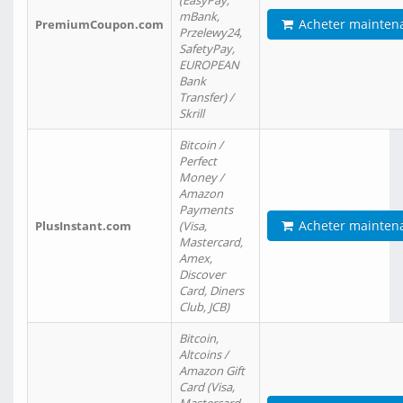
(EasyPay,
mBank,
Acheter mainten
PremiumCoupon.com
Przelewy24,
SafetyPay,
EUROPEAN
Bank
Transfer) /
Skrill
Bitcoin /
Perfect
Money /
Amazon
Payments
Acheter mainten
PlusInstant.com
(Visa,
Mastercard,
Amex,
Discover
Card, Diners
Club, JCB)
Bitcoin,
Altcoins /
Amazon Gift
Card (Visa,