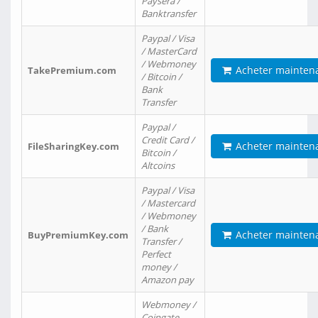
Paysera /
Banktransfer
Paypal / Visa
/ MasterCard
/ Webmoney
Acheter mainten
TakePremium.com
/ Bitcoin /
Bank
Transfer
Paypal /
Credit Card /
Acheter mainten
FileSharingKey.com
Bitcoin /
Altcoins
Paypal / Visa
/ Mastercard
/ Webmoney
/ Bank
Acheter mainten
BuyPremiumKey.com
Transfer /
Perfect
money /
Amazon pay
Webmoney /
Coingate