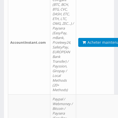
(BTC, BCH,
BTG, CVC,
DASH, ETC,
ETH, LTC,
OMG, ZEC…) /
Paysera
(EasyPay,
mBank,
Acheter mainten
AccountInstant.com
Przelewy24,
SafetyPay,
EUROPEAN
Bank
Transfer) /
Payssion,
Giropay /
Local
Methods
(20+
Methods)
Paypal /
Webmoney /
Bitcoin /
Paysera