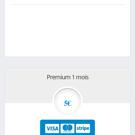
Premium 1 mois
5€