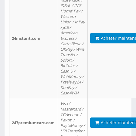
Mistercash /
iDEAL / ING
Home' Pay /
Western
Union / InPay
/ JCB /
American
Acheter mainten
24instant.com
Express /
Carte Bleue /
OKPay / Wire
Transfer /
Sofort /
BitCoins /
Cash U /
WebMoney /
Przelewy24 /
DaoPay /
Cash4WM
Visa /
Mastercard /
CCAvenue /
Paytm /
Acheter mainten
247premiumcart.com
PayUMoney /
UPi Transfer /