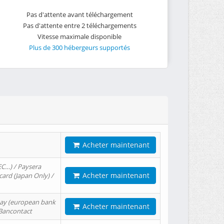
Pas d'attente avant téléchargement
Pas d'attente entre 2 téléchargements
Vitesse maximale disponible
Plus de 300 hébergeurs supportés
Acheter maintenant
EC…) / Paysera
Acheter maintenant
card (Japan Only) /
tPay (european bank
Acheter maintenant
/ Bancontact