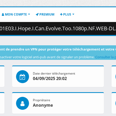
MON COMPTE
PREMIUM
PLUS
I.Can.Evolve.Too.1080p.NF.WEB-DL.DDP5.1.H.264-Waves.mkv.002 ( 
nt de prendre un VPN pour protéger votre téléchargement et votre 
sactiver votre logiciel anti-pub avant de signaler un problème.
Consulter la 
Date dernier téléchargement
04/09/2025 20:02
Propriétaire
Anonyme