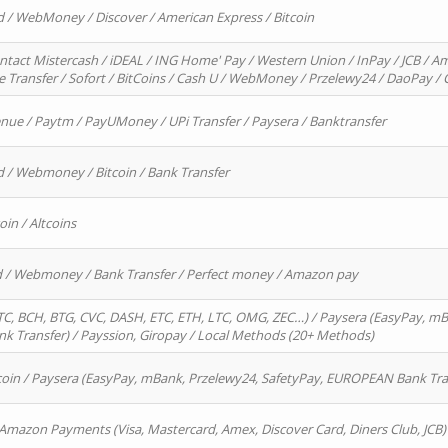
d / WebMoney / Discover / American Express / Bitcoin
ntact Mistercash / iDEAL / ING Home' Pay / Western Union / InPay / JCB / Am
re Transfer / Sofort / BitCoins / Cash U / WebMoney / Przelewy24 / DaoPay 
enue / Paytm / PayUMoney / UPi Transfer / Paysera / Banktransfer
d / Webmoney / Bitcoin / Bank Transfer
oin / Altcoins
rd / Webmoney / Bank Transfer / Perfect money / Amazon pay
, BCH, BTG, CVC, DASH, ETC, ETH, LTC, OMG, ZEC…) / Paysera (EasyPay, mB
 Transfer) / Payssion, Giropay / Local Methods (20+ Methods)
oin / Paysera (EasyPay, mBank, Przelewy24, SafetyPay, EUROPEAN Bank Transf
 Amazon Payments (Visa, Mastercard, Amex, Discover Card, Diners Club, JCB)