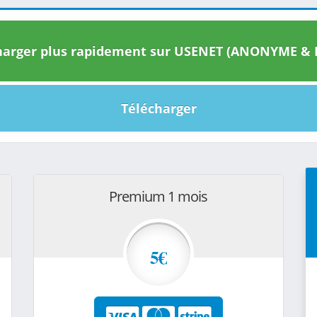
arger plus rapidement sur USENET (ANONYME & I
Télécharger
Premium 1 mois
5€