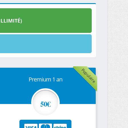
LLIMITÉ)
Populaire
Premium 1 an
50€