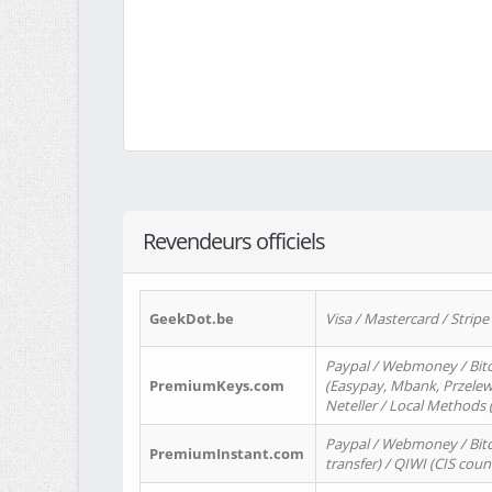
Revendeurs officiels
GeekDot.be
Visa / Mastercard / Stripe
Paypal / Webmoney / Bitc
PremiumKeys.com
(Easypay, Mbank, Przelewy2
Neteller / Local Methods
Paypal / Webmoney / Bitc
PremiumInstant.com
transfer) / QIWI (CIS coun