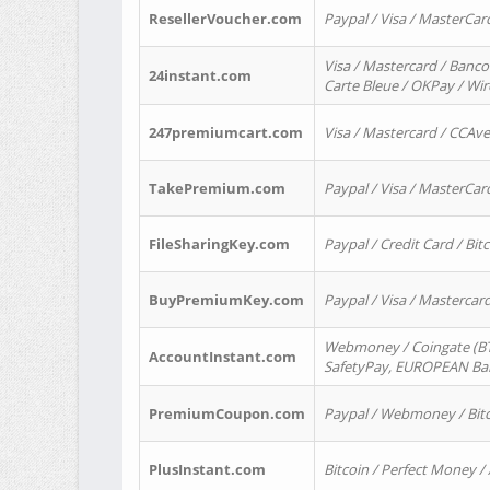
ResellerVoucher.com
Paypal / Visa / MasterCar
Visa / Mastercard / Banco
24instant.com
Carte Bleue / OKPay / Wi
247premiumcart.com
Visa / Mastercard / CCAv
TakePremium.com
Paypal / Visa / MasterCar
FileSharingKey.com
Paypal / Credit Card / Bitc
BuyPremiumKey.com
Paypal / Visa / Masterca
Webmoney / Coingate (BTC
AccountInstant.com
SafetyPay, EUROPEAN Bank
PremiumCoupon.com
Paypal / Webmoney / Bitc
PlusInstant.com
Bitcoin / Perfect Money /