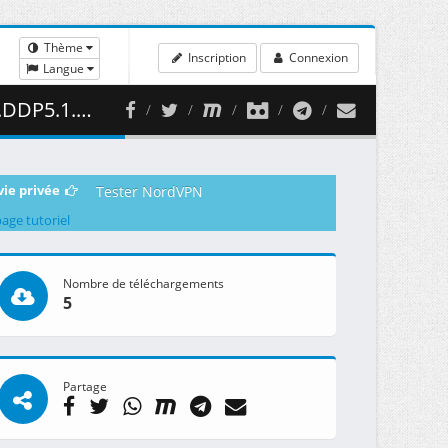
Thème
Inscription
Connexion
Langue
472.07 MB )
vie privée
Tester NordVPN
page tutoriel
Nombre de téléchargements
5
Partage