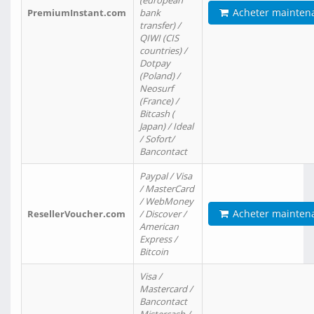
(european
Acheter mainten
PremiumInstant.com
bank
transfer) /
QIWI (CIS
countries) /
Dotpay
(Poland) /
Neosurf
(France) /
Bitcash (
Japan) / Ideal
/ Sofort/
Bancontact
Paypal / Visa
/ MasterCard
/ WebMoney
Acheter mainten
ResellerVoucher.com
/ Discover /
American
Express /
Bitcoin
Visa /
Mastercard /
Bancontact