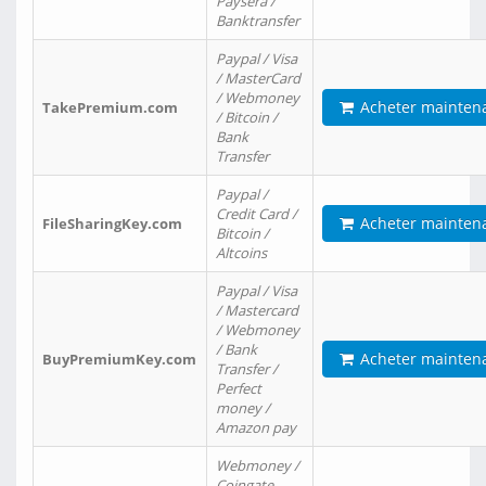
Paysera /
Banktransfer
Paypal / Visa
/ MasterCard
/ Webmoney
Acheter mainten
TakePremium.com
/ Bitcoin /
Bank
Transfer
Paypal /
Credit Card /
Acheter mainten
FileSharingKey.com
Bitcoin /
Altcoins
Paypal / Visa
/ Mastercard
/ Webmoney
/ Bank
Acheter mainten
BuyPremiumKey.com
Transfer /
Perfect
money /
Amazon pay
Webmoney /
Coingate