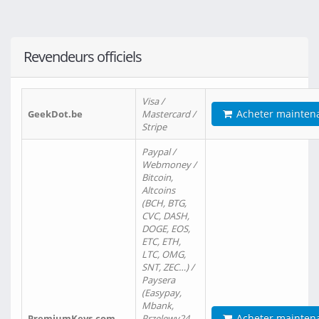
Revendeurs officiels
Visa /
Acheter mainten
GeekDot.be
Mastercard /
Stripe
Paypal /
Webmoney /
Bitcoin,
Altcoins
(BCH, BTG,
CVC, DASH,
DOGE, EOS,
ETC, ETH,
LTC, OMG,
SNT, ZEC…) /
Paysera
(Easypay,
Mbank,
Acheter mainten
PremiumKeys.com
Przelewy24,