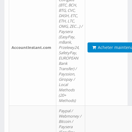
(BTC, BCH,
BTG, CVC,
DASH, ETC,
ETH, LTC,
OMG, ZEC…) /
Paysera
(EasyPay,
mBank,
Acheter mainten
AccountInstant.com
Przelewy24,
SafetyPay,
EUROPEAN
Bank
Transfer) /
Payssion,
Giropay /
Local
Methods
(20+
Methods)
Paypal /
Webmoney /
Bitcoin /
Paysera