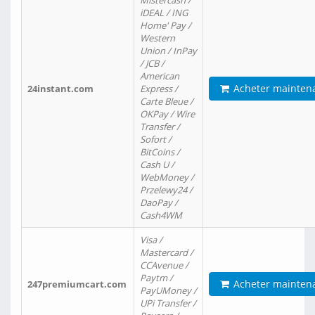
Mistercash /
iDEAL / ING
Home' Pay /
Western
Union / InPay
/ JCB /
American
Acheter mainten
24instant.com
Express /
Carte Bleue /
OKPay / Wire
Transfer /
Sofort /
BitCoins /
Cash U /
WebMoney /
Przelewy24 /
DaoPay /
Cash4WM
Visa /
Mastercard /
CCAvenue /
Paytm /
Acheter mainten
247premiumcart.com
PayUMoney /
UPi Transfer /