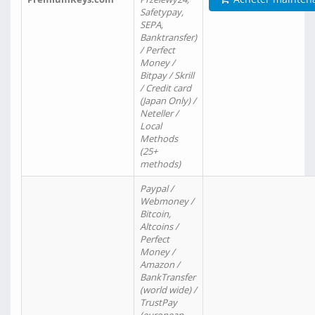
Safetypay,
SEPA,
Banktransfer)
/ Perfect
Money /
Bitpay / Skrill
/ Credit card
(Japan Only) /
Neteller /
Local
Methods
(25+
methods)
Paypal /
Webmoney /
Bitcoin,
Altcoins /
Perfect
Money /
Amazon /
BankTransfer
(world wide) /
TrustPay