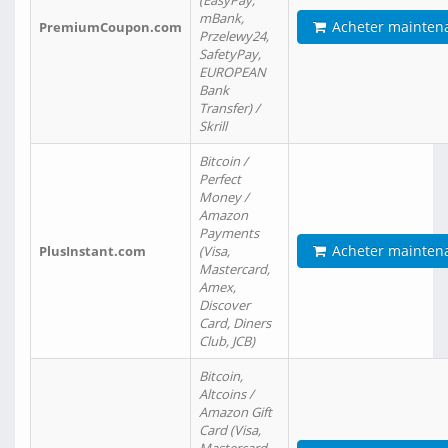
(EasyPay,
mBank,
Acheter mainten
PremiumCoupon.com
Przelewy24,
SafetyPay,
EUROPEAN
Bank
Transfer) /
Skrill
Bitcoin /
Perfect
Money /
Amazon
Payments
Acheter mainten
PlusInstant.com
(Visa,
Mastercard,
Amex,
Discover
Card, Diners
Club, JCB)
Bitcoin,
Altcoins /
Amazon Gift
Card (Visa,