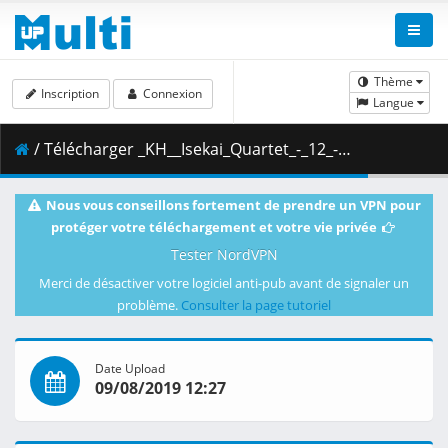
Thème
Inscription
Connexion
Langue
/ Télécharger _KH__Isekai_Quartet_-_12_-_Band_Together__Quartet.mkv.002 ( 355.63 MB )
Nous vous conseillons fortement de prendre un VPN pour
protéger votre téléchargement et votre vie privée
Tester NordVPN
Merci de désactiver votre logiciel anti-pub avant de signaler un
problème.
Consulter la page tutoriel
Date Upload
09/08/2019 12:27