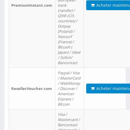
(european
Acheter mainten
PremiumInstant.com
bank
transfer) /
QIWI (CIS
countries) /
Dotpay
(Poland) /
Neosurf
(France) /
Bitcash (
Japan) / Ideal
/ Sofort/
Bancontact
Paypal / Visa
/ MasterCard
/ WebMoney
Acheter mainten
ResellerVoucher.com
/ Discover /
American
Express /
Bitcoin
Visa /
Mastercard /
Bancontact