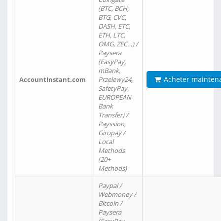
(BTC, BCH,
BTG, CVC,
DASH, ETC,
ETH, LTC,
OMG, ZEC…) /
Paysera
(EasyPay,
mBank,
Acheter mainten
AccountInstant.com
Przelewy24,
SafetyPay,
EUROPEAN
Bank
Transfer) /
Payssion,
Giropay /
Local
Methods
(20+
Methods)
Paypal /
Webmoney /
Bitcoin /
Paysera