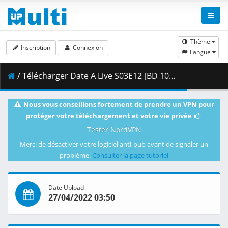
Thème
Inscription
Connexion
Langue
/ Télécharger Date A Live S03E12 [BD 1080p HEVC 10bit FLAC] [Dual-Audio].mkv.003 ( 459.45 MB )
Nous vous conseillons fortement de prendre un VPN pour
protéger votre téléchargement et votre vie privée
Tester NordVPN
Merci de désactiver votre logiciel anti-pub avant de signaler un
problème.
Consulter la page tutoriel
Date Upload
27/04/2022 03:50