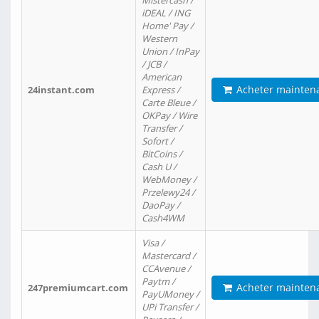
Mistercash /
iDEAL / ING
Home' Pay /
Western
Union / InPay
/ JCB /
American
Acheter mainten
24instant.com
Express /
Carte Bleue /
OKPay / Wire
Transfer /
Sofort /
BitCoins /
Cash U /
WebMoney /
Przelewy24 /
DaoPay /
Cash4WM
Visa /
Mastercard /
CCAvenue /
Paytm /
Acheter mainten
247premiumcart.com
PayUMoney /
UPi Transfer /