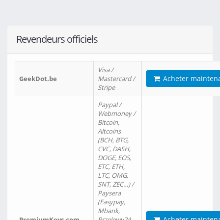
Revendeurs officiels
Visa /
Acheter mainten
GeekDot.be
Mastercard /
Stripe
Paypal /
Webmoney /
Bitcoin,
Altcoins
(BCH, BTG,
CVC, DASH,
DOGE, EOS,
ETC, ETH,
LTC, OMG,
SNT, ZEC…) /
Paysera
(Easypay,
Mbank,
Acheter mainten
PremiumKeys.com
Przelewy24,