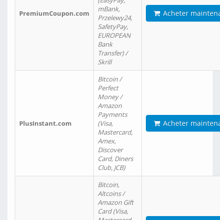
(EasyPay,
mBank,
Acheter mainten
PremiumCoupon.com
Przelewy24,
SafetyPay,
EUROPEAN
Bank
Transfer) /
Skrill
Bitcoin /
Perfect
Money /
Amazon
Payments
Acheter mainten
PlusInstant.com
(Visa,
Mastercard,
Amex,
Discover
Card, Diners
Club, JCB)
Bitcoin,
Altcoins /
Amazon Gift
Card (Visa,