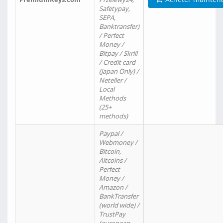
Safetypay,
SEPA,
Banktransfer)
/ Perfect
Money /
Bitpay / Skrill
/ Credit card
(Japan Only) /
Neteller /
Local
Methods
(25+
methods)
Paypal /
Webmoney /
Bitcoin,
Altcoins /
Perfect
Money /
Amazon /
BankTransfer
(world wide) /
TrustPay