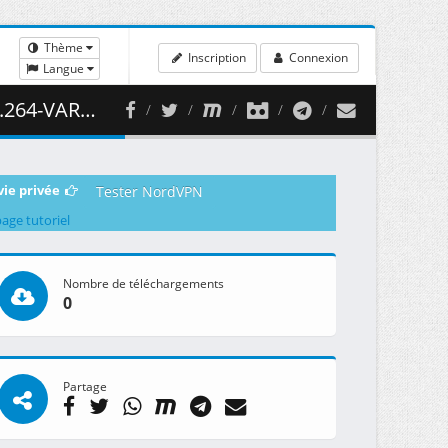
Thème
Inscription
Connexion
Langue
460.26 MB )
vie privée
Tester NordVPN
page tutoriel
Nombre de téléchargements
0
Partage