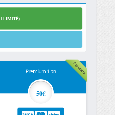
LLIMITÉ)
Populaire
Premium 1 an
50€