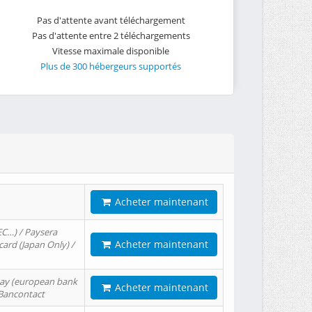
Pas d'attente avant téléchargement
Pas d'attente entre 2 téléchargements
Vitesse maximale disponible
Plus de 300 hébergeurs supportés
Acheter maintenant
EC…) / Paysera
Acheter maintenant
card (Japan Only) /
tPay (european bank
Acheter maintenant
/ Bancontact