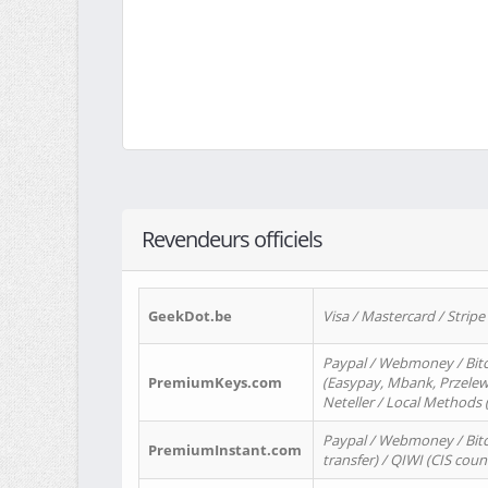
Revendeurs officiels
GeekDot.be
Visa / Mastercard / Stripe
Paypal / Webmoney / Bitc
PremiumKeys.com
(Easypay, Mbank, Przelewy2
Neteller / Local Methods
Paypal / Webmoney / Bitc
PremiumInstant.com
transfer) / QIWI (CIS coun