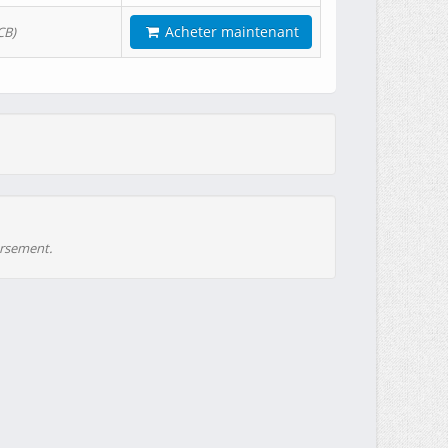
Acheter maintenant
CB)
ursement.