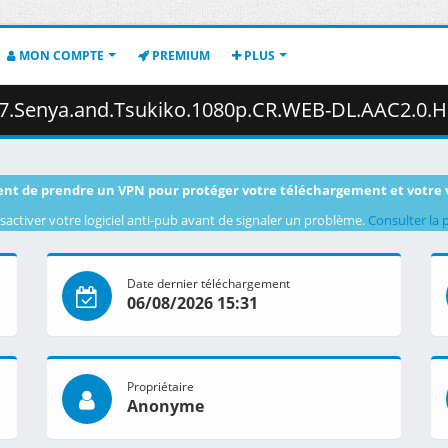
MON COMPTE
PREMIUM
PLUS
nd.Tsukiko.1080p.CR.WEB-DL.AAC2.0.H.264-VARYG.mkv.001 ( 
nt de prendre un VPN pour protéger votre téléchargement et votre 
sactiver votre logiciel anti-pub avant de signaler un problème.
Consulter la 
Date dernier téléchargement
06/08/2026 15:31
Propriétaire
Anonyme