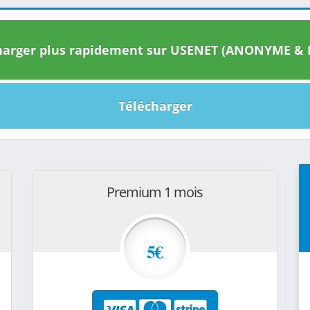
arger plus rapidement sur USENET (ANONYME & I
Télécharger
Premium 1 mois
5€