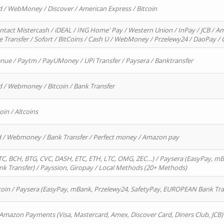
d / WebMoney / Discover / American Express / Bitcoin
ntact Mistercash / iDEAL / ING Home' Pay / Western Union / InPay / JCB / Am
re Transfer / Sofort / BitCoins / Cash U / WebMoney / Przelewy24 / DaoPay 
enue / Paytm / PayUMoney / UPi Transfer / Paysera / Banktransfer
d / Webmoney / Bitcoin / Bank Transfer
oin / Altcoins
rd / Webmoney / Bank Transfer / Perfect money / Amazon pay
, BCH, BTG, CVC, DASH, ETC, ETH, LTC, OMG, ZEC…) / Paysera (EasyPay, mB
 Transfer) / Payssion, Giropay / Local Methods (20+ Methods)
oin / Paysera (EasyPay, mBank, Przelewy24, SafetyPay, EUROPEAN Bank Transf
 Amazon Payments (Visa, Mastercard, Amex, Discover Card, Diners Club, JCB)