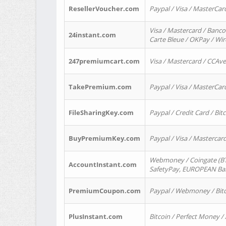
ResellerVoucher.com
Paypal / Visa / MasterCar
Visa / Mastercard / Banco
24instant.com
Carte Bleue / OKPay / Wi
247premiumcart.com
Visa / Mastercard / CCAv
TakePremium.com
Paypal / Visa / MasterCar
FileSharingKey.com
Paypal / Credit Card / Bitc
BuyPremiumKey.com
Paypal / Visa / Masterca
Webmoney / Coingate (BTC
AccountInstant.com
SafetyPay, EUROPEAN Bank
PremiumCoupon.com
Paypal / Webmoney / Bitc
PlusInstant.com
Bitcoin / Perfect Money /