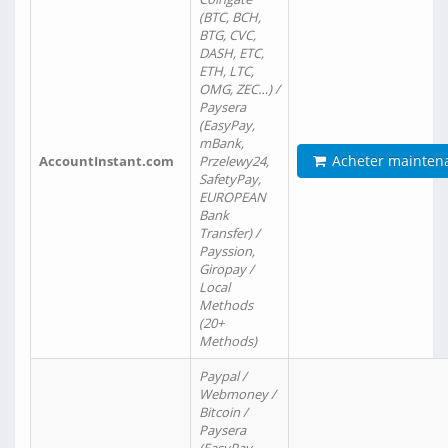
(BTC, BCH,
BTG, CVC,
DASH, ETC,
ETH, LTC,
OMG, ZEC…) /
Paysera
(EasyPay,
mBank,
Acheter mainten
AccountInstant.com
Przelewy24,
SafetyPay,
EUROPEAN
Bank
Transfer) /
Payssion,
Giropay /
Local
Methods
(20+
Methods)
Paypal /
Webmoney /
Bitcoin /
Paysera