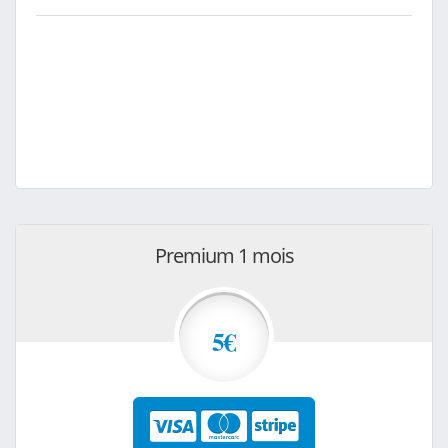
Premium 1 mois
5€