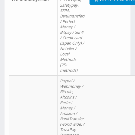
Safetypay,
SEPA,
Banktransfer)
/ Perfect
Money /
Bitpay / Skrill
/ Credit card
(Japan Only) /
Neteller /
Local
Methods
(25+
methods)
Paypal /
Webmoney /
Bitcoin,
Altcoins /
Perfect
Money /
Amazon /
BankTransfer
(world wide) /
TrustPay