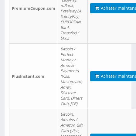
(EasyPay,
mBank,
Acheter mainten
PremiumCoupon.com
Przelewy24,
SafetyPay,
EUROPEAN
Bank
Transfer) /
Skrill
Bitcoin /
Perfect
Money /
Amazon
Payments
Acheter mainten
PlusInstant.com
(Visa,
Mastercard,
Amex,
Discover
Card, Diners
Club, JCB)
Bitcoin,
Altcoins /
Amazon Gift
Card (Visa,