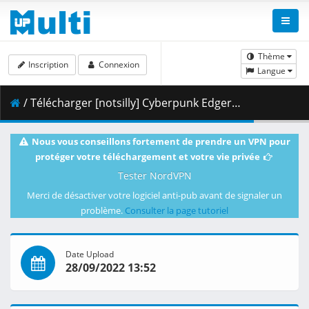
Thème
Inscription
Connexion
Langue
/ Télécharger [notsilly] Cyberpunk Edgerunners - S01E06 (WEB-DL 1080p HEVC E-AC-3) .mkv.001 ( 382.02 MB )
Nous vous conseillons fortement de prendre un VPN pour
protéger votre téléchargement et votre vie privée
Tester NordVPN
Merci de désactiver votre logiciel anti-pub avant de signaler un
problème.
Consulter la page tutoriel
Date Upload
28/09/2022 13:52