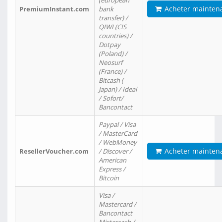
(european
Acheter mainten
PremiumInstant.com
bank
transfer) /
QIWI (CIS
countries) /
Dotpay
(Poland) /
Neosurf
(France) /
Bitcash (
Japan) / Ideal
/ Sofort/
Bancontact
Paypal / Visa
/ MasterCard
/ WebMoney
Acheter mainten
ResellerVoucher.com
/ Discover /
American
Express /
Bitcoin
Visa /
Mastercard /
Bancontact