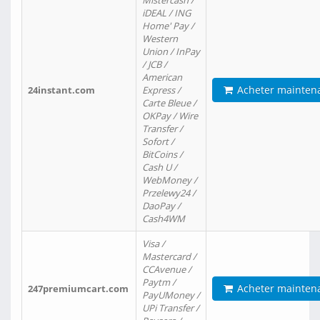
Mistercash /
iDEAL / ING
Home' Pay /
Western
Union / InPay
/ JCB /
American
Acheter mainten
24instant.com
Express /
Carte Bleue /
OKPay / Wire
Transfer /
Sofort /
BitCoins /
Cash U /
WebMoney /
Przelewy24 /
DaoPay /
Cash4WM
Visa /
Mastercard /
CCAvenue /
Paytm /
Acheter mainten
247premiumcart.com
PayUMoney /
UPi Transfer /