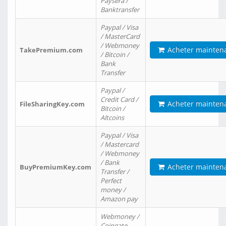
Paysera /
Banktransfer
Paypal / Visa
/ MasterCard
/ Webmoney
Acheter mainten
TakePremium.com
/ Bitcoin /
Bank
Transfer
Paypal /
Credit Card /
Acheter mainten
FileSharingKey.com
Bitcoin /
Altcoins
Paypal / Visa
/ Mastercard
/ Webmoney
/ Bank
Acheter mainten
BuyPremiumKey.com
Transfer /
Perfect
money /
Amazon pay
Webmoney /
Coingate