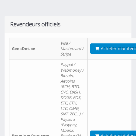
Revendeurs officiels
Visa /
Acheter mainten
GeekDot.be
Mastercard /
Stripe
Paypal /
Webmoney /
Bitcoin,
Altcoins
(BCH, BTG,
CVC, DASH,
DOGE, EOS,
ETC, ETH,
LTC, OMG,
SNT, ZEC…) /
Paysera
(Easypay,
Mbank,
Acheter mainten
PremiumKeys.com
Przelewy24,