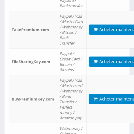
Paysera /
Banktransfer
Paypal / Visa
/ MasterCard
/ Webmoney
Acheter mainten
TakePremium.com
/ Bitcoin /
Bank
Transfer
Paypal /
Credit Card /
Acheter mainten
FileSharingKey.com
Bitcoin /
Altcoins
Paypal / Visa
/ Mastercard
/ Webmoney
/ Bank
Acheter mainten
BuyPremiumKey.com
Transfer /
Perfect
money /
Amazon pay
Webmoney /
Coingate