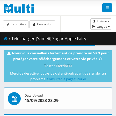
Thème
Inscription
Connexion
Langue
/ Télécharger [Yameii] Sugar Apple Fairy Tale - S01E21 [English Dub] [CR WEB-DL 720p] [B60D030B].mkv.002 ( 333.92 MB )
Nous vous conseillons fortement de prendre un VPN pour
protéger votre téléchargement et votre vie privée
Tester NordVPN
Merci de désactiver votre logiciel anti-pub avant de signaler un
problème.
Consulter la page tutoriel
Date Upload
15/09/2023 23:29