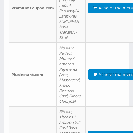
(EasyPay,
mBank,
Acheter mainten
PremiumCoupon.com
Przelewy24,
SafetyPay,
EUROPEAN
Bank
Transfer) /
Skrill
Bitcoin /
Perfect
Money /
Amazon
Payments
Acheter mainten
PlusInstant.com
(Visa,
Mastercard,
Amex,
Discover
Card, Diners
Club, JCB)
Bitcoin,
Altcoins /
Amazon Gift
Card (Visa,