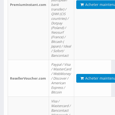
(european
Acheter mainten
PremiumInstant.com
bank
transfer) /
QIWI (CIS
countries) /
Dotpay
(Poland) /
Neosurf
(France) /
Bitcash (
Japan) / Ideal
/ Sofort/
Bancontact
Paypal / Visa
/ MasterCard
/ WebMoney
Acheter mainten
ResellerVoucher.com
/ Discover /
American
Express /
Bitcoin
Visa /
Mastercard /
Bancontact