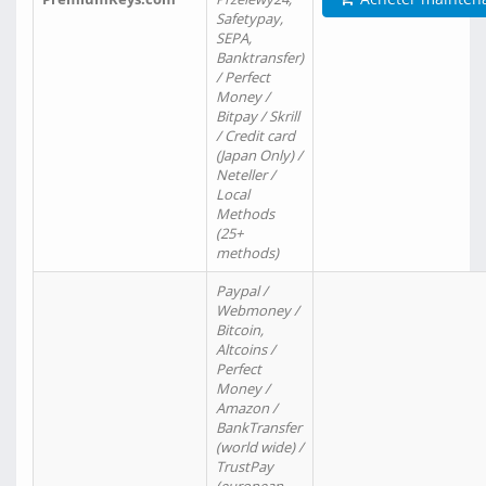
Safetypay,
SEPA,
Banktransfer)
/ Perfect
Money /
Bitpay / Skrill
/ Credit card
(Japan Only) /
Neteller /
Local
Methods
(25+
methods)
Paypal /
Webmoney /
Bitcoin,
Altcoins /
Perfect
Money /
Amazon /
BankTransfer
(world wide) /
TrustPay