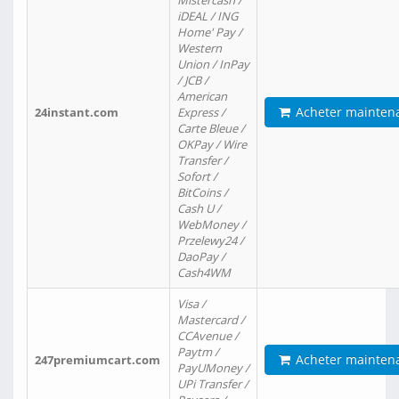
Mistercash /
iDEAL / ING
Home' Pay /
Western
Union / InPay
/ JCB /
American
Acheter mainten
24instant.com
Express /
Carte Bleue /
OKPay / Wire
Transfer /
Sofort /
BitCoins /
Cash U /
WebMoney /
Przelewy24 /
DaoPay /
Cash4WM
Visa /
Mastercard /
CCAvenue /
Paytm /
Acheter mainten
247premiumcart.com
PayUMoney /
UPi Transfer /