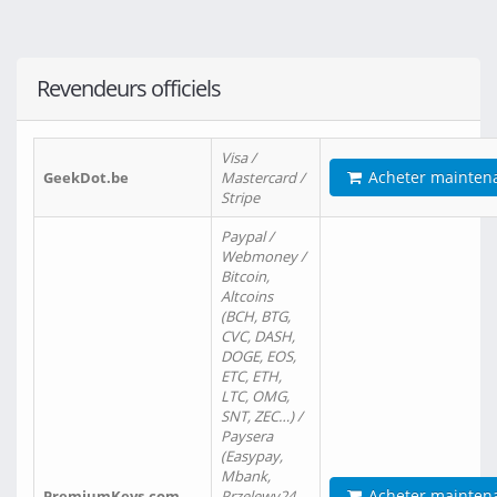
Revendeurs officiels
Visa /
Acheter mainten
GeekDot.be
Mastercard /
Stripe
Paypal /
Webmoney /
Bitcoin,
Altcoins
(BCH, BTG,
CVC, DASH,
DOGE, EOS,
ETC, ETH,
LTC, OMG,
SNT, ZEC…) /
Paysera
(Easypay,
Mbank,
Acheter mainten
PremiumKeys.com
Przelewy24,