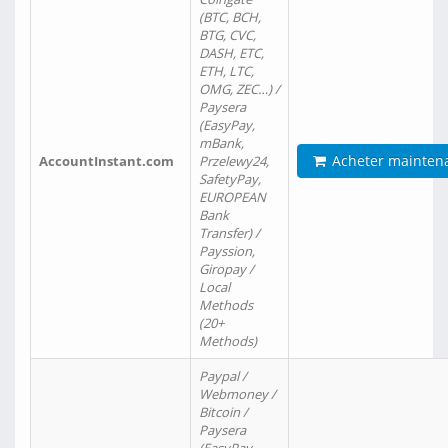
(BTC, BCH,
BTG, CVC,
DASH, ETC,
ETH, LTC,
OMG, ZEC…) /
Paysera
(EasyPay,
mBank,
Acheter mainten
AccountInstant.com
Przelewy24,
SafetyPay,
EUROPEAN
Bank
Transfer) /
Payssion,
Giropay /
Local
Methods
(20+
Methods)
Paypal /
Webmoney /
Bitcoin /
Paysera