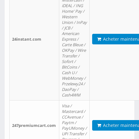
Mistercash /
iDEAL / ING
Home' Pay /
Western
Union / InPay
/ JCB /
American
Acheter mainten
24instant.com
Express /
Carte Bleue /
OKPay / Wire
Transfer /
Sofort /
BitCoins /
Cash U /
WebMoney /
Przelewy24 /
DaoPay /
Cash4WM
Visa /
Mastercard /
CCAvenue /
Paytm /
Acheter mainten
247premiumcart.com
PayUMoney /
UPi Transfer /