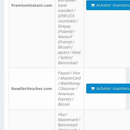
(european
Acheter mainten
PremiumInstant.com
bank
transfer) /
QIWI (CIS
countries) /
Dotpay
(Poland) /
Neosurf
(France) /
Bitcash (
Japan) / Ideal
/ Sofort/
Bancontact
Paypal / Visa
/ MasterCard
/ WebMoney
Acheter mainten
ResellerVoucher.com
/ Discover /
American
Express /
Bitcoin
Visa /
Mastercard /
Bancontact