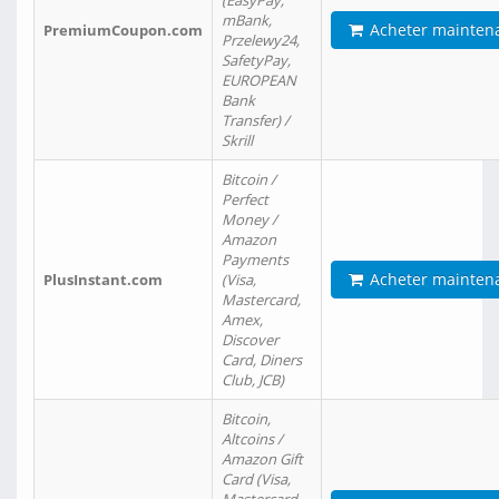
(EasyPay,
mBank,
Acheter mainten
PremiumCoupon.com
Przelewy24,
SafetyPay,
EUROPEAN
Bank
Transfer) /
Skrill
Bitcoin /
Perfect
Money /
Amazon
Payments
Acheter mainten
PlusInstant.com
(Visa,
Mastercard,
Amex,
Discover
Card, Diners
Club, JCB)
Bitcoin,
Altcoins /
Amazon Gift
Card (Visa,