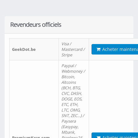
Revendeurs officiels
Visa /
Acheter mainten
GeekDot.be
Mastercard /
Stripe
Paypal /
Webmoney /
Bitcoin,
Altcoins
(BCH, BTG,
CVC, DASH,
DOGE, EOS,
ETC, ETH,
LTC, OMG,
SNT, ZEC…) /
Paysera
(Easypay,
Mbank,
Acheter mainten
PremiumKeys.com
Przelewy24,