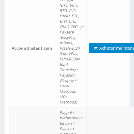
(BTC, BCH,
BTG, CVC,
DASH, ETC,
ETH, LTC,
OMG, ZEC…) /
Paysera
(EasyPay,
mBank,
Acheter mainten
AccountInstant.com
Przelewy24,
SafetyPay,
EUROPEAN
Bank
Transfer) /
Payssion,
Giropay /
Local
Methods
(20+
Methods)
Paypal /
Webmoney /
Bitcoin /
Paysera