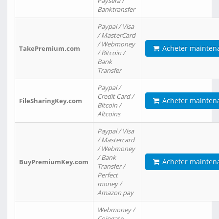
Paysera /
Banktransfer
Paypal / Visa
/ MasterCard
/ Webmoney
Acheter mainten
TakePremium.com
/ Bitcoin /
Bank
Transfer
Paypal /
Credit Card /
Acheter mainten
FileSharingKey.com
Bitcoin /
Altcoins
Paypal / Visa
/ Mastercard
/ Webmoney
/ Bank
Acheter mainten
BuyPremiumKey.com
Transfer /
Perfect
money /
Amazon pay
Webmoney /
Coingate