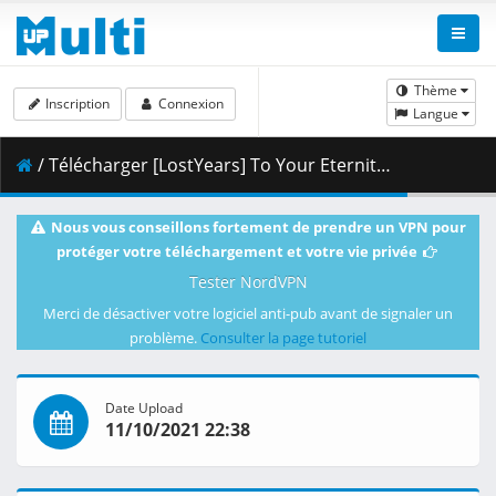
Thème
Inscription
Connexion
Langue
/ Télécharger [LostYears] To Your Eternity - 19 (WEB 1080p x264 10-bit AAC) [9272BC4D].mkv.003 ( 346.16 MB )
Nous vous conseillons fortement de prendre un VPN pour
protéger votre téléchargement et votre vie privée
Tester NordVPN
Merci de désactiver votre logiciel anti-pub avant de signaler un
problème.
Consulter la page tutoriel
Date Upload
11/10/2021 22:38