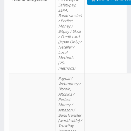
Safetypay,
SEPA,
Banktransfer)
/ Perfect
Money /
Bitpay / Skrill
/ Credit card
(Japan Only) /
Neteller /
Local
Methods
(25+
methods)
Paypal /
Webmoney /
Bitcoin,
Altcoins /
Perfect
Money /
Amazon /
BankTransfer
(world wide) /
TrustPay