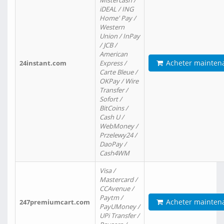
Mistercash /
iDEAL / ING
Home' Pay /
Western
Union / InPay
/ JCB /
American
Acheter mainten
24instant.com
Express /
Carte Bleue /
OKPay / Wire
Transfer /
Sofort /
BitCoins /
Cash U /
WebMoney /
Przelewy24 /
DaoPay /
Cash4WM
Visa /
Mastercard /
CCAvenue /
Paytm /
Acheter mainten
247premiumcart.com
PayUMoney /
UPi Transfer /