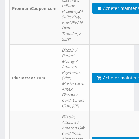
(EasyPay,
mBank,
Acheter mainten
PremiumCoupon.com
Przelewy24,
SafetyPay,
EUROPEAN
Bank
Transfer) /
Skrill
Bitcoin /
Perfect
Money /
Amazon
Payments
Acheter mainten
PlusInstant.com
(Visa,
Mastercard,
Amex,
Discover
Card, Diners
Club, JCB)
Bitcoin,
Altcoins /
Amazon Gift
Card (Visa,