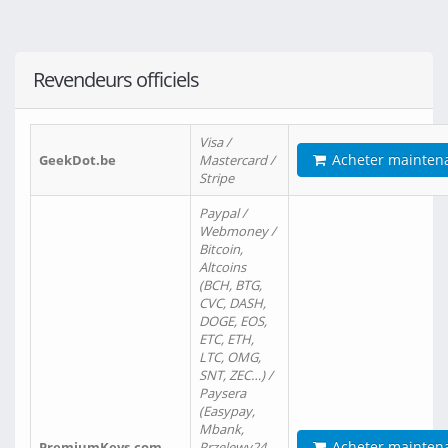
Revendeurs officiels
Visa /
Acheter mainten
GeekDot.be
Mastercard /
Stripe
Paypal /
Webmoney /
Bitcoin,
Altcoins
(BCH, BTG,
CVC, DASH,
DOGE, EOS,
ETC, ETH,
LTC, OMG,
SNT, ZEC…) /
Paysera
(Easypay,
Mbank,
Acheter mainten
PremiumKeys.com
Przelewy24,