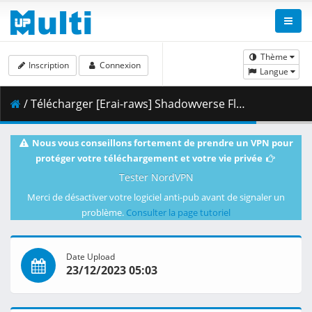
Thème
Inscription
Connexion
Langue
/ Télécharger [Erai-raws] Shadowverse Flame - Seven Shadows Hen - 25 [1080p][Multiple Subtitle][7E55F4A4].mkv.002 ( 459.07 MB )
Nous vous conseillons fortement de prendre un VPN pour
protéger votre téléchargement et votre vie privée
Tester NordVPN
Merci de désactiver votre logiciel anti-pub avant de signaler un
problème.
Consulter la page tutoriel
Date Upload
23/12/2023 05:03