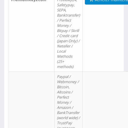
Safetypay,
SEPA,
Banktransfer)
/ Perfect
Money /
Bitpay / Skrill
/ Credit card
(Japan Only) /
Neteller /
Local
Methods
(25+
methods)
Paypal /
Webmoney /
Bitcoin,
Altcoins /
Perfect
Money /
Amazon /
BankTransfer
(world wide) /
TrustPay