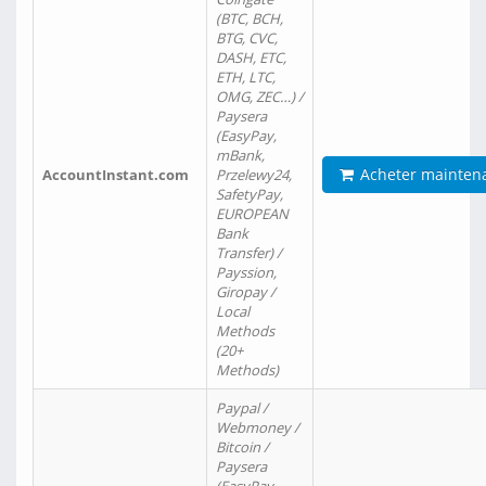
(BTC, BCH,
BTG, CVC,
DASH, ETC,
ETH, LTC,
OMG, ZEC…) /
Paysera
(EasyPay,
mBank,
Acheter mainten
AccountInstant.com
Przelewy24,
SafetyPay,
EUROPEAN
Bank
Transfer) /
Payssion,
Giropay /
Local
Methods
(20+
Methods)
Paypal /
Webmoney /
Bitcoin /
Paysera