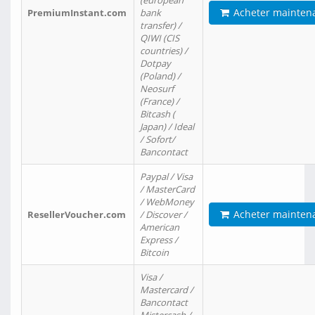
(european
Acheter mainten
PremiumInstant.com
bank
transfer) /
QIWI (CIS
countries) /
Dotpay
(Poland) /
Neosurf
(France) /
Bitcash (
Japan) / Ideal
/ Sofort/
Bancontact
Paypal / Visa
/ MasterCard
/ WebMoney
Acheter mainten
ResellerVoucher.com
/ Discover /
American
Express /
Bitcoin
Visa /
Mastercard /
Bancontact