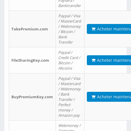
Paysera /
Banktransfer
Paypal / Visa
/ MasterCard
/ Webmoney
Acheter mainten
TakePremium.com
/ Bitcoin /
Bank
Transfer
Paypal /
Credit Card /
Acheter mainten
FileSharingKey.com
Bitcoin /
Altcoins
Paypal / Visa
/ Mastercard
/ Webmoney
/ Bank
Acheter mainten
BuyPremiumKey.com
Transfer /
Perfect
money /
Amazon pay
Webmoney /
Coingate