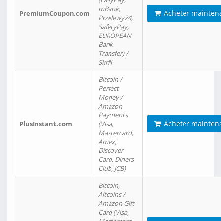
(EasyPay,
mBank,
Acheter mainten
PremiumCoupon.com
Przelewy24,
SafetyPay,
EUROPEAN
Bank
Transfer) /
Skrill
Bitcoin /
Perfect
Money /
Amazon
Payments
Acheter mainten
PlusInstant.com
(Visa,
Mastercard,
Amex,
Discover
Card, Diners
Club, JCB)
Bitcoin,
Altcoins /
Amazon Gift
Card (Visa,