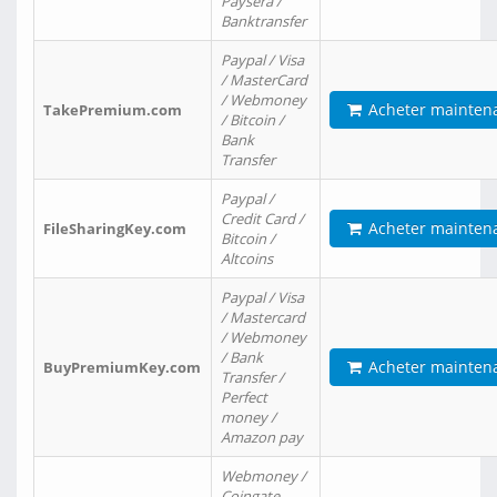
Paysera /
Banktransfer
Paypal / Visa
/ MasterCard
/ Webmoney
Acheter mainten
TakePremium.com
/ Bitcoin /
Bank
Transfer
Paypal /
Credit Card /
Acheter mainten
FileSharingKey.com
Bitcoin /
Altcoins
Paypal / Visa
/ Mastercard
/ Webmoney
/ Bank
Acheter mainten
BuyPremiumKey.com
Transfer /
Perfect
money /
Amazon pay
Webmoney /
Coingate