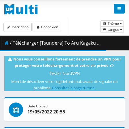
Thème
Inscription
Connexion
Langue
/ Télécharger [Tsundere] To Aru Kagaku no Railgun T - 03v2 [BDRip h264 1920x1080 10bit FLAC][CFFB8D30].mkv.003 ( 421.99 MB )
Nous vous conseillons fortement de prendre un VPN pour
protéger votre téléchargement et votre vie privée
Tester NordVPN
Merci de désactiver votre logiciel anti-pub avant de signaler un
problème.
Consulter la page tutoriel
Date Upload
19/05/2022 20:55