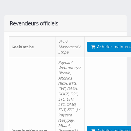
Revendeurs officiels
Visa /
Acheter mainten
GeekDot.be
Mastercard /
Stripe
Paypal /
Webmoney /
Bitcoin,
Altcoins
(BCH, BTG,
CVC, DASH,
DOGE, EOS,
ETC, ETH,
LTC, OMG,
SNT, ZEC…) /
Paysera
(Easypay,
Mbank,
Acheter mainten
PremiumKeys.com
Przelewy24,