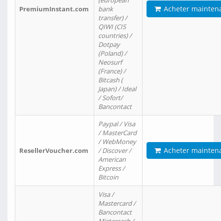
(european
Acheter mainten
PremiumInstant.com
bank
transfer) /
QIWI (CIS
countries) /
Dotpay
(Poland) /
Neosurf
(France) /
Bitcash (
Japan) / Ideal
/ Sofort/
Bancontact
Paypal / Visa
/ MasterCard
/ WebMoney
Acheter mainten
ResellerVoucher.com
/ Discover /
American
Express /
Bitcoin
Visa /
Mastercard /
Bancontact