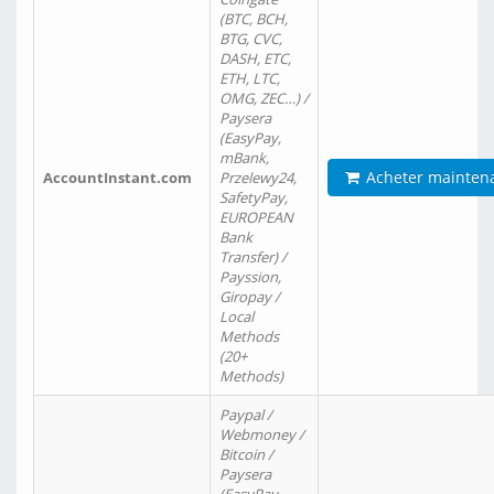
(BTC, BCH,
BTG, CVC,
DASH, ETC,
ETH, LTC,
OMG, ZEC…) /
Paysera
(EasyPay,
mBank,
Acheter mainten
AccountInstant.com
Przelewy24,
SafetyPay,
EUROPEAN
Bank
Transfer) /
Payssion,
Giropay /
Local
Methods
(20+
Methods)
Paypal /
Webmoney /
Bitcoin /
Paysera