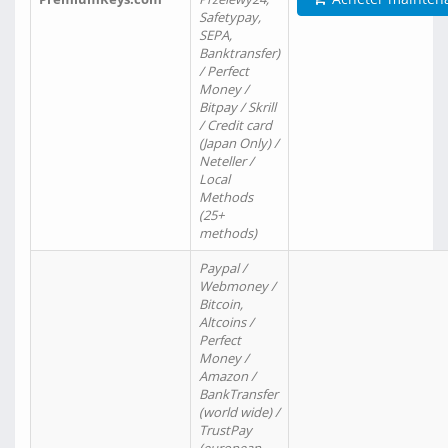
Safetypay,
SEPA,
Banktransfer)
/ Perfect
Money /
Bitpay / Skrill
/ Credit card
(Japan Only) /
Neteller /
Local
Methods
(25+
methods)
Paypal /
Webmoney /
Bitcoin,
Altcoins /
Perfect
Money /
Amazon /
BankTransfer
(world wide) /
TrustPay