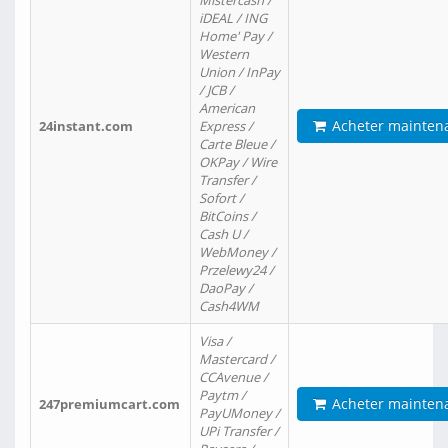
Mistercash /
iDEAL / ING
Home' Pay /
Western
Union / InPay
/ JCB /
American
Acheter mainten
24instant.com
Express /
Carte Bleue /
OKPay / Wire
Transfer /
Sofort /
BitCoins /
Cash U /
WebMoney /
Przelewy24 /
DaoPay /
Cash4WM
Visa /
Mastercard /
CCAvenue /
Paytm /
Acheter mainten
247premiumcart.com
PayUMoney /
UPi Transfer /