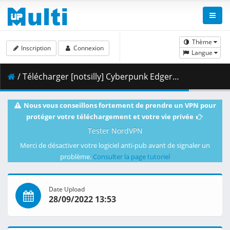
Thème
Inscription
Connexion
Langue
/ Télécharger [notsilly] Cyberpunk Edgerunners - S01E03 (WEB-DL 1080p HEVC E-AC-3) .mkv.002 ( 489.30 MB )
Nous vous conseillons fortement de prendre un VPN pour
protéger votre téléchargement et votre vie privée
Tester NordVPN
Merci de désactiver votre logiciel anti-pub avant de signaler un
problème.
Consulter la page tutoriel
Date Upload
28/09/2022 13:53