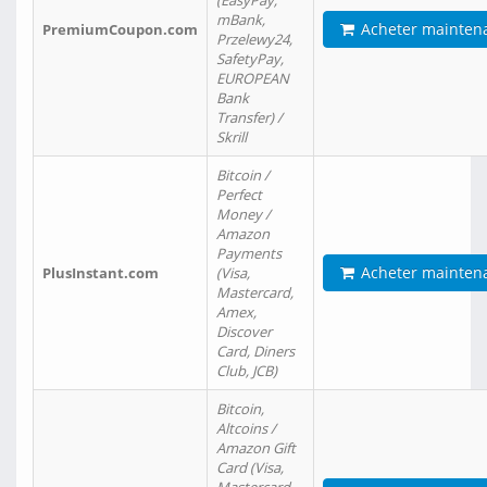
(EasyPay,
mBank,
Acheter mainten
PremiumCoupon.com
Przelewy24,
SafetyPay,
EUROPEAN
Bank
Transfer) /
Skrill
Bitcoin /
Perfect
Money /
Amazon
Payments
Acheter mainten
PlusInstant.com
(Visa,
Mastercard,
Amex,
Discover
Card, Diners
Club, JCB)
Bitcoin,
Altcoins /
Amazon Gift
Card (Visa,