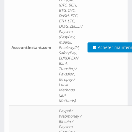
(BTC, BCH,
BTG, CVC,
DASH, ETC,
ETH, LTC,
OMG, ZEC…) /
Paysera
(EasyPay,
mBank,
Acheter mainten
AccountInstant.com
Przelewy24,
SafetyPay,
EUROPEAN
Bank
Transfer) /
Payssion,
Giropay /
Local
Methods
(20+
Methods)
Paypal /
Webmoney /
Bitcoin /
Paysera