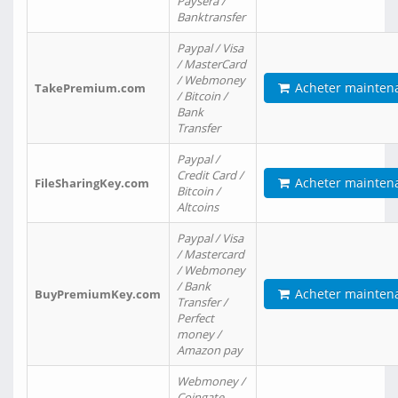
Paysera /
Banktransfer
Paypal / Visa
/ MasterCard
/ Webmoney
Acheter mainten
TakePremium.com
/ Bitcoin /
Bank
Transfer
Paypal /
Credit Card /
Acheter mainten
FileSharingKey.com
Bitcoin /
Altcoins
Paypal / Visa
/ Mastercard
/ Webmoney
/ Bank
Acheter mainten
BuyPremiumKey.com
Transfer /
Perfect
money /
Amazon pay
Webmoney /
Coingate