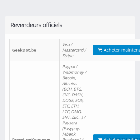
Revendeurs officiels
Visa /
Acheter mainten
GeekDot.be
Mastercard /
Stripe
Paypal /
Webmoney /
Bitcoin,
Altcoins
(BCH, BTG,
CVC, DASH,
DOGE, EOS,
ETC, ETH,
LTC, OMG,
SNT, ZEC…) /
Paysera
(Easypay,
Mbank,
Acheter mainten
PremiumKeys.com
Przelewy24,