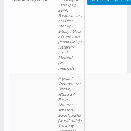
Safetypay,
SEPA,
Banktransfer)
/ Perfect
Money /
Bitpay / Skrill
/ Credit card
(Japan Only) /
Neteller /
Local
Methods
(25+
methods)
Paypal /
Webmoney /
Bitcoin,
Altcoins /
Perfect
Money /
Amazon /
BankTransfer
(world wide) /
TrustPay