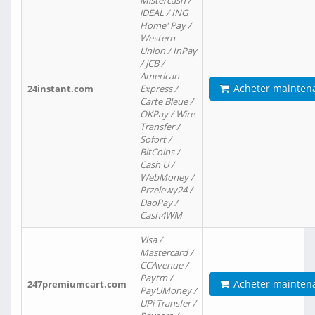
Mistercash /
iDEAL / ING
Home' Pay /
Western
Union / InPay
/ JCB /
American
Acheter mainten
24instant.com
Express /
Carte Bleue /
OKPay / Wire
Transfer /
Sofort /
BitCoins /
Cash U /
WebMoney /
Przelewy24 /
DaoPay /
Cash4WM
Visa /
Mastercard /
CCAvenue /
Paytm /
Acheter mainten
247premiumcart.com
PayUMoney /
UPi Transfer /