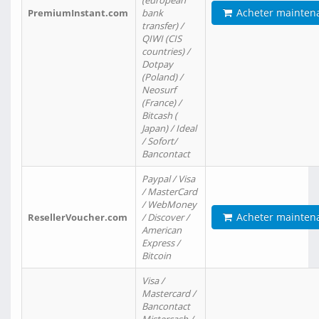
(european
Acheter mainten
PremiumInstant.com
bank
transfer) /
QIWI (CIS
countries) /
Dotpay
(Poland) /
Neosurf
(France) /
Bitcash (
Japan) / Ideal
/ Sofort/
Bancontact
Paypal / Visa
/ MasterCard
/ WebMoney
Acheter mainten
ResellerVoucher.com
/ Discover /
American
Express /
Bitcoin
Visa /
Mastercard /
Bancontact