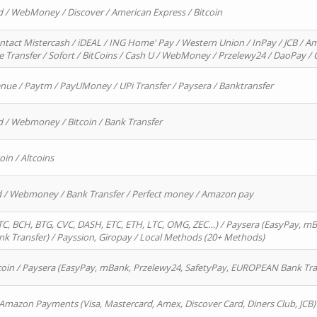
d / WebMoney / Discover / American Express / Bitcoin
ntact Mistercash / iDEAL / ING Home' Pay / Western Union / InPay / JCB / Am
re Transfer / Sofort / BitCoins / Cash U / WebMoney / Przelewy24 / DaoPay 
enue / Paytm / PayUMoney / UPi Transfer / Paysera / Banktransfer
d / Webmoney / Bitcoin / Bank Transfer
oin / Altcoins
rd / Webmoney / Bank Transfer / Perfect money / Amazon pay
, BCH, BTG, CVC, DASH, ETC, ETH, LTC, OMG, ZEC…) / Paysera (EasyPay, mB
 Transfer) / Payssion, Giropay / Local Methods (20+ Methods)
oin / Paysera (EasyPay, mBank, Przelewy24, SafetyPay, EUROPEAN Bank Transf
 Amazon Payments (Visa, Mastercard, Amex, Discover Card, Diners Club, JCB)