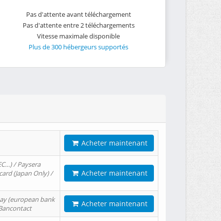
Pas d'attente avant téléchargement
Pas d'attente entre 2 téléchargements
Vitesse maximale disponible
Plus de 300 hébergeurs supportés
Acheter maintenant
EC…) / Paysera
Acheter maintenant
card (Japan Only) /
tPay (european bank
Acheter maintenant
/ Bancontact