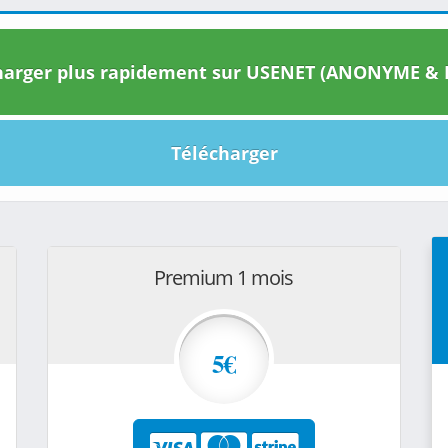
arger plus rapidement sur USENET (ANONYME & I
Télécharger
Premium 1 mois
5€