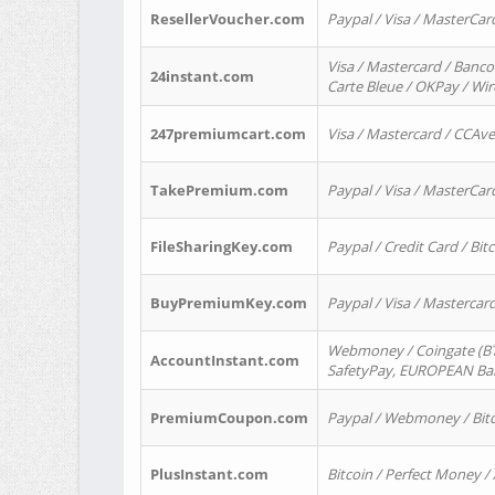
ResellerVoucher.com
Paypal / Visa / MasterCar
Visa / Mastercard / Banco
24instant.com
Carte Bleue / OKPay / Wi
247premiumcart.com
Visa / Mastercard / CCAv
TakePremium.com
Paypal / Visa / MasterCar
FileSharingKey.com
Paypal / Credit Card / Bitc
BuyPremiumKey.com
Paypal / Visa / Masterca
Webmoney / Coingate (BTC
AccountInstant.com
SafetyPay, EUROPEAN Bank
PremiumCoupon.com
Paypal / Webmoney / Bitc
PlusInstant.com
Bitcoin / Perfect Money /