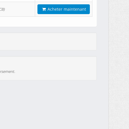
Acheter maintenant
CB)
ursement.