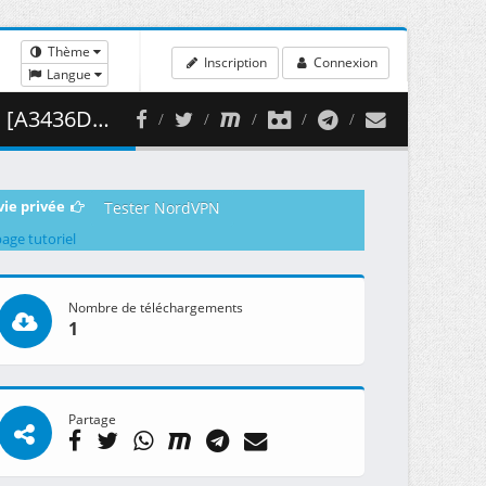
Thème
Inscription
Connexion
Langue
 349.48 MB )
vie privée
Tester NordVPN
page tutoriel
Nombre de téléchargements
1
Partage