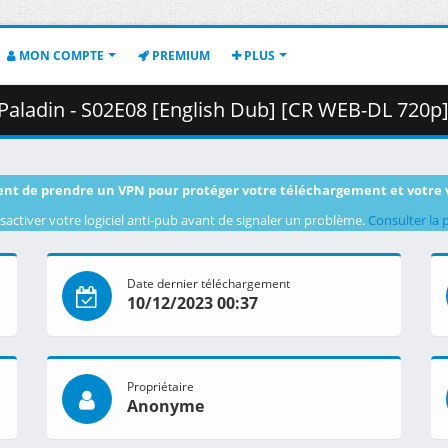
MON COMPTE
PREMIUM
PLUS
 S02E08 [English Dub] [CR WEB-DL 720p] [A3436D54].mkv.001 (
nt de prendre un VPN pour protéger votre téléchargement et votre 
sactiver votre logiciel anti-pub avant de signaler un problème.
Consulter la 
Date dernier téléchargement
10/12/2023 00:37
Propriétaire
Anonyme