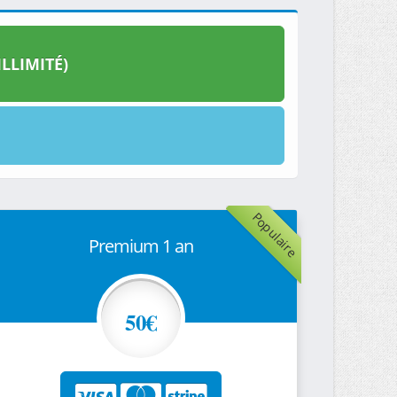
LLIMITÉ)
Populaire
Premium 1 an
50€