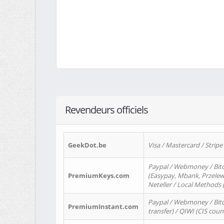
Revendeurs officiels
GeekDot.be
Visa / Mastercard / Stripe
Paypal / Webmoney / Bitc
PremiumKeys.com
(Easypay, Mbank, Przelewy2
Neteller / Local Methods
Paypal / Webmoney / Bitc
PremiumInstant.com
transfer) / QIWI (CIS coun