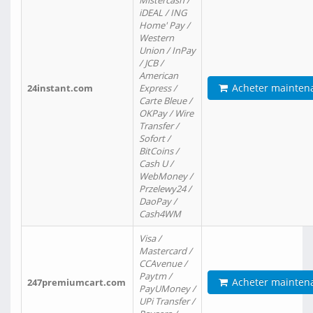
Mistercash /
iDEAL / ING
Home' Pay /
Western
Union / InPay
/ JCB /
American
Acheter mainten
24instant.com
Express /
Carte Bleue /
OKPay / Wire
Transfer /
Sofort /
BitCoins /
Cash U /
WebMoney /
Przelewy24 /
DaoPay /
Cash4WM
Visa /
Mastercard /
CCAvenue /
Paytm /
Acheter mainten
247premiumcart.com
PayUMoney /
UPi Transfer /