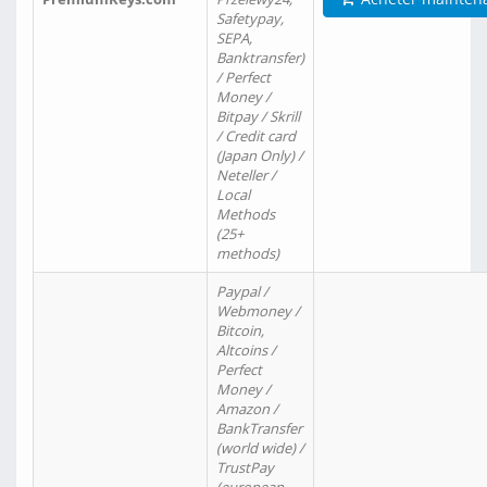
Safetypay,
SEPA,
Banktransfer)
/ Perfect
Money /
Bitpay / Skrill
/ Credit card
(Japan Only) /
Neteller /
Local
Methods
(25+
methods)
Paypal /
Webmoney /
Bitcoin,
Altcoins /
Perfect
Money /
Amazon /
BankTransfer
(world wide) /
TrustPay