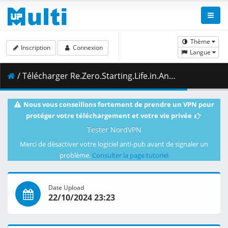
Thème
Inscription
Connexion
Langue
/ Télécharger Re.Zero.Starting.Life.in.Another.World.S03E01.1080p.WEBRip.DDP2.0.x265-RaiN.mkv.001 ( 483.49 MB )
Nous vous conseillons fortement de prendre un VPN pour
protéger votre téléchargement et votre vie privée
Tester NordVPN
Merci de désactiver votre logiciel anti-pub avant de signaler un
problème.
Consulter la page tutoriel
Date Upload
22/10/2024 23:23