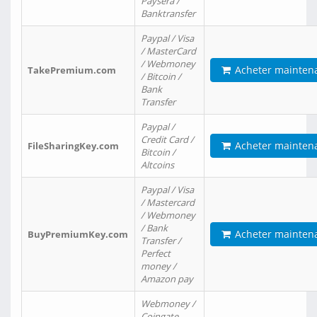
Paysera /
Banktransfer
Paypal / Visa
/ MasterCard
/ Webmoney
Acheter mainten
TakePremium.com
/ Bitcoin /
Bank
Transfer
Paypal /
Credit Card /
Acheter mainten
FileSharingKey.com
Bitcoin /
Altcoins
Paypal / Visa
/ Mastercard
/ Webmoney
/ Bank
Acheter mainten
BuyPremiumKey.com
Transfer /
Perfect
money /
Amazon pay
Webmoney /
Coingate