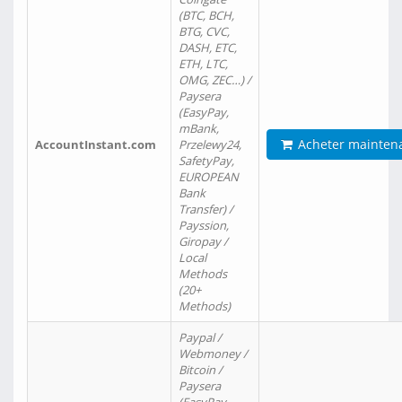
(BTC, BCH,
BTG, CVC,
DASH, ETC,
ETH, LTC,
OMG, ZEC…) /
Paysera
(EasyPay,
mBank,
Acheter mainten
AccountInstant.com
Przelewy24,
SafetyPay,
EUROPEAN
Bank
Transfer) /
Payssion,
Giropay /
Local
Methods
(20+
Methods)
Paypal /
Webmoney /
Bitcoin /
Paysera