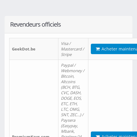
Revendeurs officiels
Visa /
Acheter mainten
GeekDot.be
Mastercard /
Stripe
Paypal /
Webmoney /
Bitcoin,
Altcoins
(BCH, BTG,
CVC, DASH,
DOGE, EOS,
ETC, ETH,
LTC, OMG,
SNT, ZEC…) /
Paysera
(Easypay,
Mbank,
Acheter mainten
PremiumKeys.com
Przelewy24,