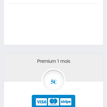
Premium 1 mois
5€