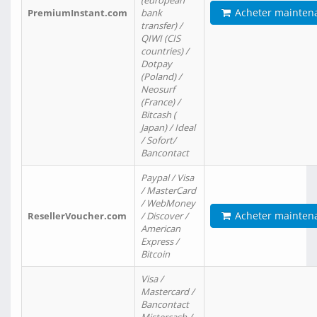
(european
Acheter mainten
PremiumInstant.com
bank
transfer) /
QIWI (CIS
countries) /
Dotpay
(Poland) /
Neosurf
(France) /
Bitcash (
Japan) / Ideal
/ Sofort/
Bancontact
Paypal / Visa
/ MasterCard
/ WebMoney
Acheter mainten
ResellerVoucher.com
/ Discover /
American
Express /
Bitcoin
Visa /
Mastercard /
Bancontact