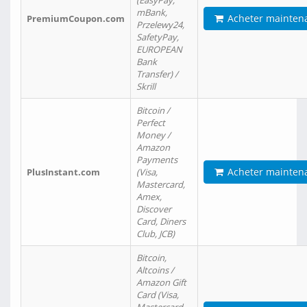
(EasyPay,
mBank,
Acheter mainten
PremiumCoupon.com
Przelewy24,
SafetyPay,
EUROPEAN
Bank
Transfer) /
Skrill
Bitcoin /
Perfect
Money /
Amazon
Payments
Acheter mainten
PlusInstant.com
(Visa,
Mastercard,
Amex,
Discover
Card, Diners
Club, JCB)
Bitcoin,
Altcoins /
Amazon Gift
Card (Visa,