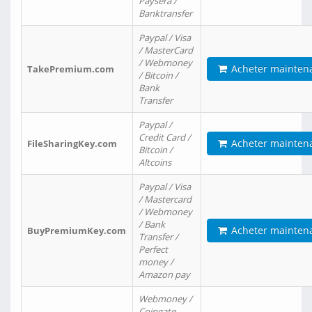
Paysera /
Banktransfer
Paypal / Visa
/ MasterCard
/ Webmoney
Acheter mainten
TakePremium.com
/ Bitcoin /
Bank
Transfer
Paypal /
Credit Card /
Acheter mainten
FileSharingKey.com
Bitcoin /
Altcoins
Paypal / Visa
/ Mastercard
/ Webmoney
/ Bank
Acheter mainten
BuyPremiumKey.com
Transfer /
Perfect
money /
Amazon pay
Webmoney /
Coingate