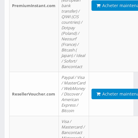
(european
Acheter mainten
PremiumInstant.com
bank
transfer) /
QIWI (CIS
countries) /
Dotpay
(Poland) /
Neosurf
(France) /
Bitcash (
Japan) / Ideal
/ Sofort/
Bancontact
Paypal / Visa
/ MasterCard
/ WebMoney
Acheter mainten
ResellerVoucher.com
/ Discover /
American
Express /
Bitcoin
Visa /
Mastercard /
Bancontact