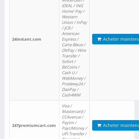
Mistercash /
iDEAL / ING
Home' Pay /
Western
Union / InPay
/ JCB /
American
Acheter mainten
24instant.com
Express /
Carte Bleue /
OKPay / Wire
Transfer /
Sofort /
BitCoins /
Cash U /
WebMoney /
Przelewy24 /
DaoPay /
Cash4WM
Visa /
Mastercard /
CCAvenue /
Paytm /
Acheter mainten
247premiumcart.com
PayUMoney /
UPi Transfer /