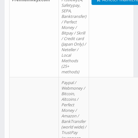
Safetypay,
SEPA,
Banktransfer)
/ Perfect
Money /
Bitpay / Skrill
/ Credit card
(Japan Only) /
Neteller /
Local
Methods
(25+
methods)
Paypal /
Webmoney /
Bitcoin,
Altcoins /
Perfect
Money /
Amazon /
BankTransfer
(world wide) /
TrustPay