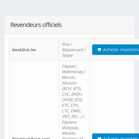
Revendeurs officiels
Visa /
Acheter mainten
GeekDot.be
Mastercard /
Stripe
Paypal /
Webmoney /
Bitcoin,
Altcoins
(BCH, BTG,
CVC, DASH,
DOGE, EOS,
ETC, ETH,
LTC, OMG,
SNT, ZEC…) /
Paysera
(Easypay,
Mbank,
Acheter mainten
PremiumKeys.com
Przelewy24,