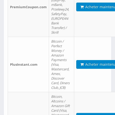
(EasyPay,
mBank,
Acheter mainten
PremiumCoupon.com
Przelewy24,
SafetyPay,
EUROPEAN
Bank
Transfer) /
Skrill
Bitcoin /
Perfect
Money /
Amazon
Payments
Acheter mainten
PlusInstant.com
(Visa,
Mastercard,
Amex,
Discover
Card, Diners
Club, JCB)
Bitcoin,
Altcoins /
Amazon Gift
Card (Visa,