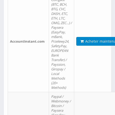
(BTC, BCH,
BTG, CVC,
DASH, ETC,
ETH, LTC,
OMG, ZEC…) /
Paysera
(EasyPay,
mBank,
Acheter mainten
AccountInstant.com
Przelewy24,
SafetyPay,
EUROPEAN
Bank
Transfer) /
Payssion,
Giropay /
Local
Methods
(20+
Methods)
Paypal /
Webmoney /
Bitcoin /
Paysera