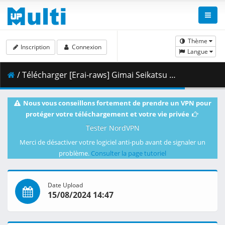
Thème
Inscription
Connexion
Langue
/ Télécharger [Erai-raws] Gimai Seikatsu - 07 [1080p][Multiple Subtitle][5A2D875B].mkv.001 ( 463.56 MB )
Nous vous conseillons fortement de prendre un VPN pour
protéger votre téléchargement et votre vie privée
Tester NordVPN
Merci de désactiver votre logiciel anti-pub avant de signaler un
problème.
Consulter la page tutoriel
Date Upload
15/08/2024 14:47