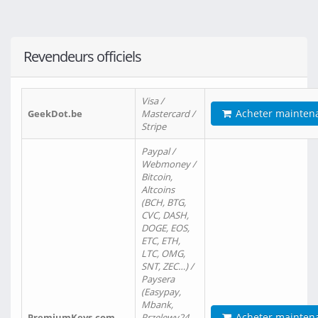
Revendeurs officiels
Visa /
Acheter mainten
GeekDot.be
Mastercard /
Stripe
Paypal /
Webmoney /
Bitcoin,
Altcoins
(BCH, BTG,
CVC, DASH,
DOGE, EOS,
ETC, ETH,
LTC, OMG,
SNT, ZEC…) /
Paysera
(Easypay,
Mbank,
Acheter mainten
PremiumKeys.com
Przelewy24,