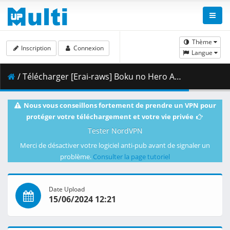
Thème
Inscription
Connexion
Langue
/ Télécharger [Erai-raws] Boku no Hero Academia 7th Season - 07 [720p][Multiple Subtitle][8205AA5C].mkv.002 ( 357.56 MB )
Nous vous conseillons fortement de prendre un VPN pour
protéger votre téléchargement et votre vie privée
Tester NordVPN
Merci de désactiver votre logiciel anti-pub avant de signaler un
problème.
Consulter la page tutoriel
Date Upload
15/06/2024 12:21