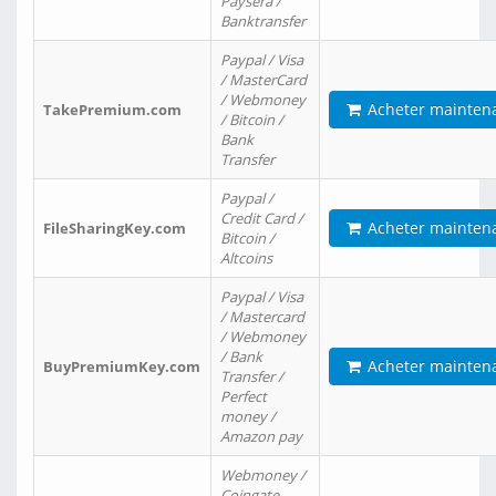
Paysera /
Banktransfer
Paypal / Visa
/ MasterCard
/ Webmoney
Acheter mainten
TakePremium.com
/ Bitcoin /
Bank
Transfer
Paypal /
Credit Card /
Acheter mainten
FileSharingKey.com
Bitcoin /
Altcoins
Paypal / Visa
/ Mastercard
/ Webmoney
/ Bank
Acheter mainten
BuyPremiumKey.com
Transfer /
Perfect
money /
Amazon pay
Webmoney /
Coingate