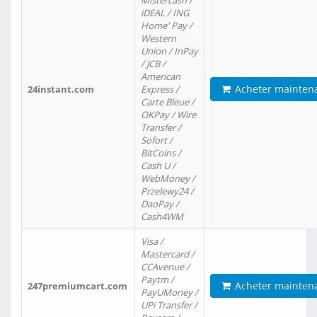
Mistercash /
iDEAL / ING
Home' Pay /
Western
Union / InPay
/ JCB /
American
Acheter mainten
24instant.com
Express /
Carte Bleue /
OKPay / Wire
Transfer /
Sofort /
BitCoins /
Cash U /
WebMoney /
Przelewy24 /
DaoPay /
Cash4WM
Visa /
Mastercard /
CCAvenue /
Paytm /
Acheter mainten
247premiumcart.com
PayUMoney /
UPi Transfer /