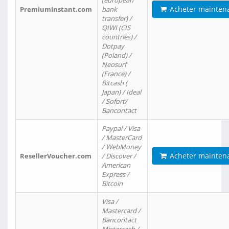
(european
Acheter mainten
PremiumInstant.com
bank
transfer) /
QIWI (CIS
countries) /
Dotpay
(Poland) /
Neosurf
(France) /
Bitcash (
Japan) / Ideal
/ Sofort/
Bancontact
Paypal / Visa
/ MasterCard
/ WebMoney
Acheter mainten
ResellerVoucher.com
/ Discover /
American
Express /
Bitcoin
Visa /
Mastercard /
Bancontact