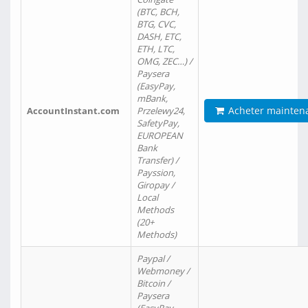
(BTC, BCH,
BTG, CVC,
DASH, ETC,
ETH, LTC,
OMG, ZEC…) /
Paysera
(EasyPay,
mBank,
Acheter mainten
AccountInstant.com
Przelewy24,
SafetyPay,
EUROPEAN
Bank
Transfer) /
Payssion,
Giropay /
Local
Methods
(20+
Methods)
Paypal /
Webmoney /
Bitcoin /
Paysera