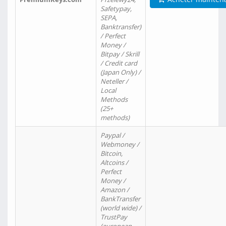
Safetypay,
SEPA,
Banktransfer)
/ Perfect
Money /
Bitpay / Skrill
/ Credit card
(Japan Only) /
Neteller /
Local
Methods
(25+
methods)
Paypal /
Webmoney /
Bitcoin,
Altcoins /
Perfect
Money /
Amazon /
BankTransfer
(world wide) /
TrustPay