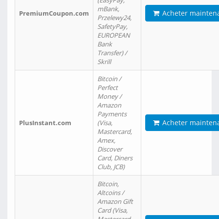
(EasyPay,
mBank,
Acheter mainten
PremiumCoupon.com
Przelewy24,
SafetyPay,
EUROPEAN
Bank
Transfer) /
Skrill
Bitcoin /
Perfect
Money /
Amazon
Payments
Acheter mainten
PlusInstant.com
(Visa,
Mastercard,
Amex,
Discover
Card, Diners
Club, JCB)
Bitcoin,
Altcoins /
Amazon Gift
Card (Visa,