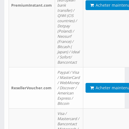
(european
Acheter mainten
PremiumInstant.com
bank
transfer) /
QIWI (CIS
countries) /
Dotpay
(Poland) /
Neosurf
(France) /
Bitcash (
Japan) / Ideal
/ Sofort/
Bancontact
Paypal / Visa
/ MasterCard
/ WebMoney
Acheter mainten
ResellerVoucher.com
/ Discover /
American
Express /
Bitcoin
Visa /
Mastercard /
Bancontact