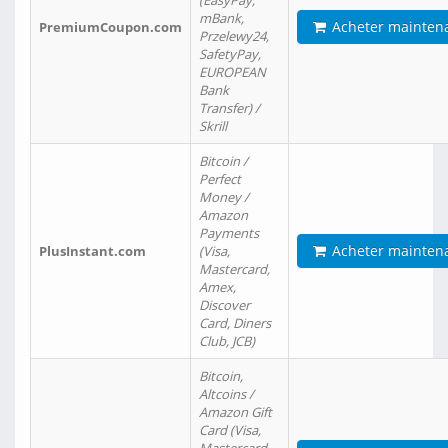
(EasyPay,
mBank,
Acheter mainten
PremiumCoupon.com
Przelewy24,
SafetyPay,
EUROPEAN
Bank
Transfer) /
Skrill
Bitcoin /
Perfect
Money /
Amazon
Payments
Acheter mainten
PlusInstant.com
(Visa,
Mastercard,
Amex,
Discover
Card, Diners
Club, JCB)
Bitcoin,
Altcoins /
Amazon Gift
Card (Visa,