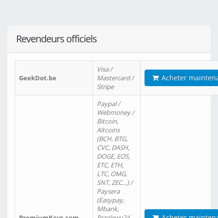
Revendeurs officiels
Visa /
Acheter mainten
GeekDot.be
Mastercard /
Stripe
Paypal /
Webmoney /
Bitcoin,
Altcoins
(BCH, BTG,
CVC, DASH,
DOGE, EOS,
ETC, ETH,
LTC, OMG,
SNT, ZEC…) /
Paysera
(Easypay,
Mbank,
Acheter mainten
PremiumKeys.com
Przelewy24,