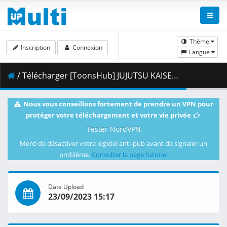
Thème
Inscription
Connexion
Langue
/ Télécharger [ToonsHub] JUJUTSU KAISEN - S02E09 (JAP 2160p x264 AAC) [Multi-Subs].mkv.002 ( 411.14 MB )
Nous vous conseillons fortement de prendre un VPN pour
protéger votre téléchargement et votre vie privée
Tester NordVPN
Merci de désactiver votre logiciel anti-pub avant de signaler un
problème.
Consulter la page tutoriel
Date Upload
23/09/2023 15:17