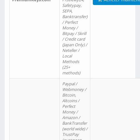
Safetypay,
SEPA,
Banktransfer)
/ Perfect
Money /
Bitpay / Skrill
/ Credit card
(Japan Only) /
Neteller /
Local
Methods
(25+
methods)
Paypal /
Webmoney /
Bitcoin,
Altcoins /
Perfect
Money /
Amazon /
BankTransfer
(world wide) /
TrustPay