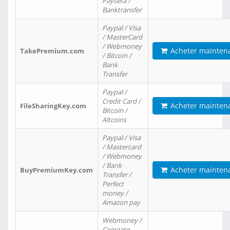
Paysera /
Banktransfer
Paypal / Visa
/ MasterCard
/ Webmoney
Acheter mainten
TakePremium.com
/ Bitcoin /
Bank
Transfer
Paypal /
Credit Card /
Acheter mainten
FileSharingKey.com
Bitcoin /
Altcoins
Paypal / Visa
/ Mastercard
/ Webmoney
/ Bank
Acheter mainten
BuyPremiumKey.com
Transfer /
Perfect
money /
Amazon pay
Webmoney /
Coingate