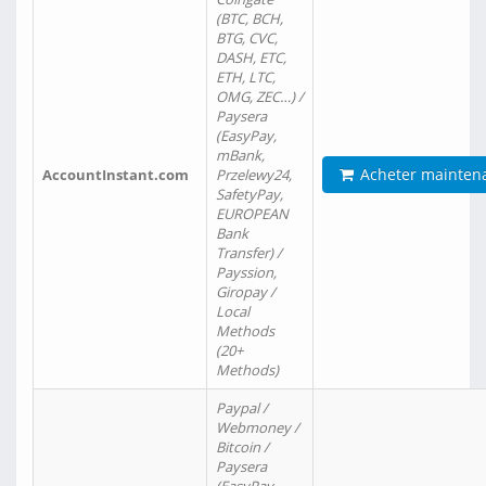
(BTC, BCH,
BTG, CVC,
DASH, ETC,
ETH, LTC,
OMG, ZEC…) /
Paysera
(EasyPay,
mBank,
Acheter mainten
AccountInstant.com
Przelewy24,
SafetyPay,
EUROPEAN
Bank
Transfer) /
Payssion,
Giropay /
Local
Methods
(20+
Methods)
Paypal /
Webmoney /
Bitcoin /
Paysera