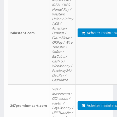
Mistercash /
iDEAL / ING
Home' Pay /
Western
Union / InPay
/ JCB /
American
Acheter mainten
24instant.com
Express /
Carte Bleue /
OKPay / Wire
Transfer /
Sofort /
BitCoins /
Cash U /
WebMoney /
Przelewy24 /
DaoPay /
Cash4WM
Visa /
Mastercard /
CCAvenue /
Paytm /
Acheter mainten
247premiumcart.com
PayUMoney /
UPi Transfer /