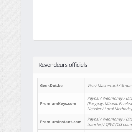
Revendeurs officiels
GeekDot.be
Visa / Mastercard / Stripe
Paypal / Webmoney / Bitc
PremiumKeys.com
(Easypay, Mbank, Przelewy2
Neteller / Local Methods
Paypal / Webmoney / Bitc
PremiumInstant.com
transfer) / QIWI (CIS coun