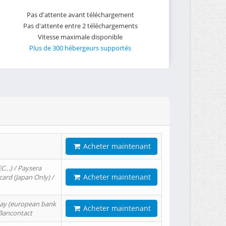
Pas d'attente avant téléchargement
Pas d'attente entre 2 téléchargements
Vitesse maximale disponible
Plus de 300 hébergeurs supportés
Acheter maintenant
EC…) / Paysera
Acheter maintenant
card (Japan Only) /
tPay (european bank
Acheter maintenant
/ Bancontact