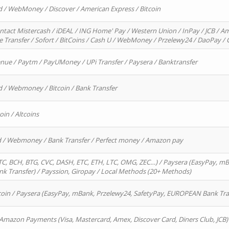
d / WebMoney / Discover / American Express / Bitcoin
ntact Mistercash / iDEAL / ING Home' Pay / Western Union / InPay / JCB / Am
re Transfer / Sofort / BitCoins / Cash U / WebMoney / Przelewy24 / DaoPay 
enue / Paytm / PayUMoney / UPi Transfer / Paysera / Banktransfer
d / Webmoney / Bitcoin / Bank Transfer
oin / Altcoins
rd / Webmoney / Bank Transfer / Perfect money / Amazon pay
, BCH, BTG, CVC, DASH, ETC, ETH, LTC, OMG, ZEC…) / Paysera (EasyPay, mB
 Transfer) / Payssion, Giropay / Local Methods (20+ Methods)
oin / Paysera (EasyPay, mBank, Przelewy24, SafetyPay, EUROPEAN Bank Transf
 Amazon Payments (Visa, Mastercard, Amex, Discover Card, Diners Club, JCB)