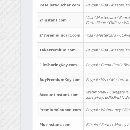
ResellerVoucher.com
Paypal / Visa / MasterCar
Visa / Mastercard / Banco
24instant.com
Carte Bleue / OKPay / Wi
247premiumcart.com
Visa / Mastercard / CCAv
TakePremium.com
Paypal / Visa / MasterCar
FileSharingKey.com
Paypal / Credit Card / Bitc
BuyPremiumKey.com
Paypal / Visa / Masterca
Webmoney / Coingate (BTC
AccountInstant.com
SafetyPay, EUROPEAN Bank
PremiumCoupon.com
Paypal / Webmoney / Bitc
PlusInstant.com
Bitcoin / Perfect Money /