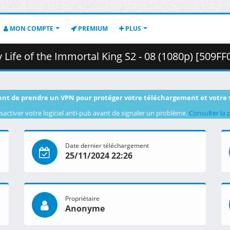
MON COMPTE
PREMIUM
PLUS
f the Immortal King S2 - 08 (1080p) [509FF0F8].mkv.001 ( 
nt de prendre un VPN pour protéger votre téléchargement et votre 
sactiver votre logiciel anti-pub avant de signaler un problème.
Consulter la 
Date dernier téléchargement
25/11/2024 22:26
Propriétaire
Anonyme