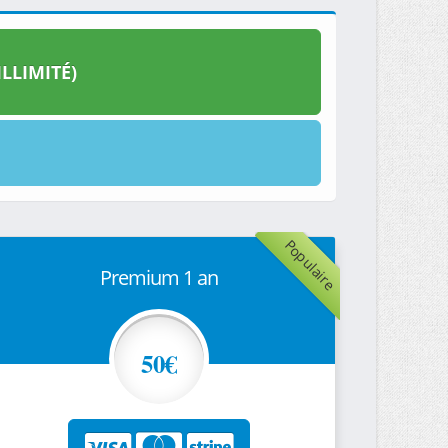
LLIMITÉ)
Populaire
Premium 1 an
50€