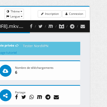
Thème
Inscription
Connexion
Langue
442.75 MB )
vie privée
Tester NordVPN
page tutoriel
Nombre de téléchargements
6
Partage