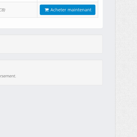
Acheter maintenant
CB)
ursement.