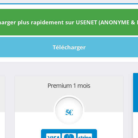
arger plus rapidement sur USENET (ANONYME & I
Télécharger
Premium 1 mois
5€