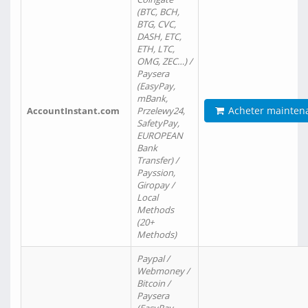
(BTC, BCH,
BTG, CVC,
DASH, ETC,
ETH, LTC,
OMG, ZEC…) /
Paysera
(EasyPay,
mBank,
Acheter mainten
AccountInstant.com
Przelewy24,
SafetyPay,
EUROPEAN
Bank
Transfer) /
Payssion,
Giropay /
Local
Methods
(20+
Methods)
Paypal /
Webmoney /
Bitcoin /
Paysera