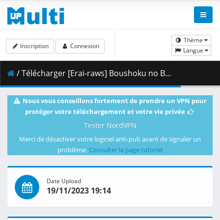
Thème
Inscription
Connexion
Langue
/ Télécharger [Erai-raws] Boushoku no Berserk - 08 [1080p][Multiple Subtitle][83E5DF79].mkv.001 ( 460.39 MB )
Nous vous conseillons fortement de prendre un VPN pour
protéger votre téléchargement et votre vie privée
Tester NordVPN
Merci de désactiver votre logiciel anti-pub avant de signaler un
problème.
Consulter la page tutoriel
Date Upload
19/11/2023 19:14