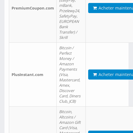
(EasyPay,
mBank,
Acheter mainten
PremiumCoupon.com
Przelewy24,
SafetyPay,
EUROPEAN
Bank
Transfer) /
Skrill
Bitcoin /
Perfect
Money /
Amazon
Payments
Acheter mainten
PlusInstant.com
(Visa,
Mastercard,
Amex,
Discover
Card, Diners
Club, JCB)
Bitcoin,
Altcoins /
Amazon Gift
Card (Visa,