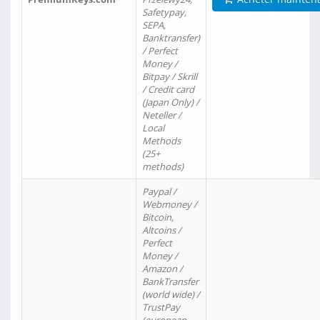
Safetypay,
SEPA,
Banktransfer)
/ Perfect
Money /
Bitpay / Skrill
/ Credit card
(Japan Only) /
Neteller /
Local
Methods
(25+
methods)
Paypal /
Webmoney /
Bitcoin,
Altcoins /
Perfect
Money /
Amazon /
BankTransfer
(world wide) /
TrustPay