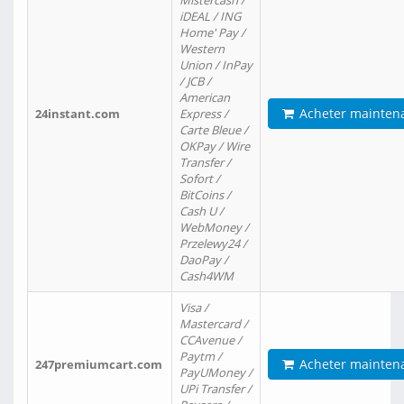
Mistercash /
iDEAL / ING
Home' Pay /
Western
Union / InPay
/ JCB /
American
Acheter mainten
24instant.com
Express /
Carte Bleue /
OKPay / Wire
Transfer /
Sofort /
BitCoins /
Cash U /
WebMoney /
Przelewy24 /
DaoPay /
Cash4WM
Visa /
Mastercard /
CCAvenue /
Paytm /
Acheter mainten
247premiumcart.com
PayUMoney /
UPi Transfer /