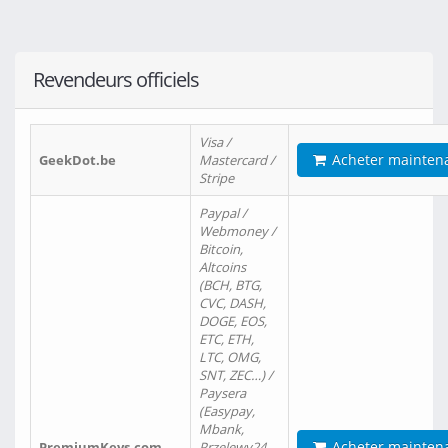
Revendeurs officiels
Visa /
Acheter mainten
GeekDot.be
Mastercard /
Stripe
Paypal /
Webmoney /
Bitcoin,
Altcoins
(BCH, BTG,
CVC, DASH,
DOGE, EOS,
ETC, ETH,
LTC, OMG,
SNT, ZEC…) /
Paysera
(Easypay,
Mbank,
Acheter mainten
PremiumKeys.com
Przelewy24,