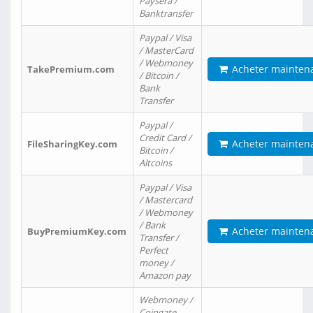
Paysera /
Banktransfer
Paypal / Visa
/ MasterCard
/ Webmoney
Acheter mainten
TakePremium.com
/ Bitcoin /
Bank
Transfer
Paypal /
Credit Card /
Acheter mainten
FileSharingKey.com
Bitcoin /
Altcoins
Paypal / Visa
/ Mastercard
/ Webmoney
/ Bank
Acheter mainten
BuyPremiumKey.com
Transfer /
Perfect
money /
Amazon pay
Webmoney /
Coingate