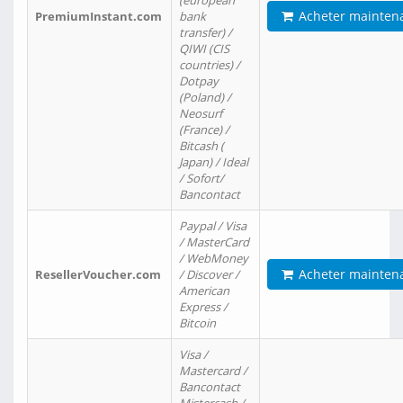
(european
Acheter mainten
PremiumInstant.com
bank
transfer) /
QIWI (CIS
countries) /
Dotpay
(Poland) /
Neosurf
(France) /
Bitcash (
Japan) / Ideal
/ Sofort/
Bancontact
Paypal / Visa
/ MasterCard
/ WebMoney
Acheter mainten
ResellerVoucher.com
/ Discover /
American
Express /
Bitcoin
Visa /
Mastercard /
Bancontact