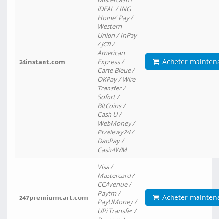
Mistercash /
iDEAL / ING
Home' Pay /
Western
Union / InPay
/ JCB /
American
Acheter mainten
24instant.com
Express /
Carte Bleue /
OKPay / Wire
Transfer /
Sofort /
BitCoins /
Cash U /
WebMoney /
Przelewy24 /
DaoPay /
Cash4WM
Visa /
Mastercard /
CCAvenue /
Paytm /
Acheter mainten
247premiumcart.com
PayUMoney /
UPi Transfer /