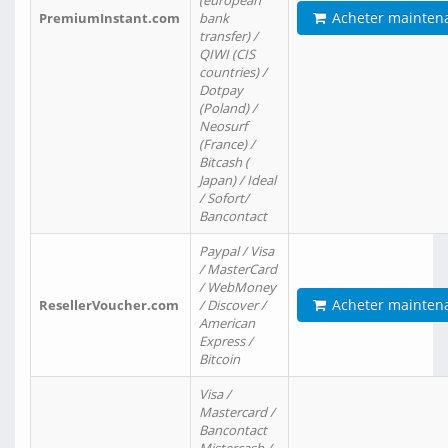
(european
Acheter mainten
PremiumInstant.com
bank
transfer) /
QIWI (CIS
countries) /
Dotpay
(Poland) /
Neosurf
(France) /
Bitcash (
Japan) / Ideal
/ Sofort/
Bancontact
Paypal / Visa
/ MasterCard
/ WebMoney
Acheter mainten
ResellerVoucher.com
/ Discover /
American
Express /
Bitcoin
Visa /
Mastercard /
Bancontact