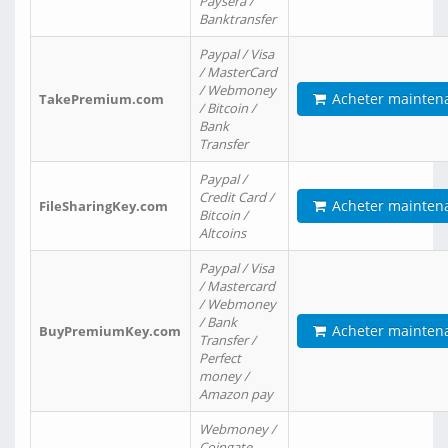
Paysera /
Banktransfer
Paypal / Visa
/ MasterCard
/ Webmoney
Acheter mainten
TakePremium.com
/ Bitcoin /
Bank
Transfer
Paypal /
Credit Card /
Acheter mainten
FileSharingKey.com
Bitcoin /
Altcoins
Paypal / Visa
/ Mastercard
/ Webmoney
/ Bank
Acheter mainten
BuyPremiumKey.com
Transfer /
Perfect
money /
Amazon pay
Webmoney /
Coingate