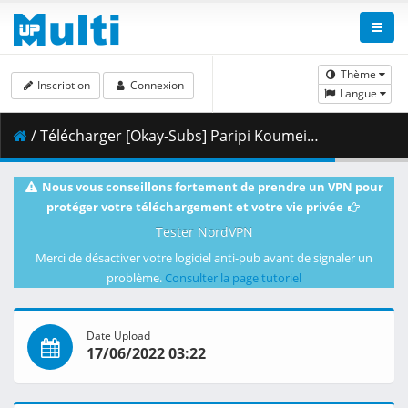
Thème
Inscription
Connexion
Langue
/ Télécharger [Okay-Subs] Paripi Koumei - 09v2 [23339B8D].mkv.001 ( 311.95 MB )
Nous vous conseillons fortement de prendre un VPN pour
protéger votre téléchargement et votre vie privée
Tester NordVPN
Merci de désactiver votre logiciel anti-pub avant de signaler un
problème.
Consulter la page tutoriel
Date Upload
17/06/2022 03:22