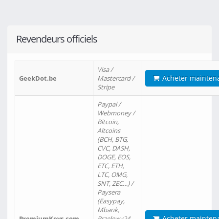
Revendeurs officiels
Visa /
Acheter mainten
GeekDot.be
Mastercard /
Stripe
Paypal /
Webmoney /
Bitcoin,
Altcoins
(BCH, BTG,
CVC, DASH,
DOGE, EOS,
ETC, ETH,
LTC, OMG,
SNT, ZEC…) /
Paysera
(Easypay,
Mbank,
Acheter mainten
PremiumKeys.com
Przelewy24,