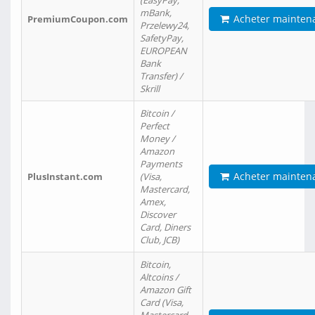
(EasyPay,
mBank,
Acheter mainten
PremiumCoupon.com
Przelewy24,
SafetyPay,
EUROPEAN
Bank
Transfer) /
Skrill
Bitcoin /
Perfect
Money /
Amazon
Payments
Acheter mainten
PlusInstant.com
(Visa,
Mastercard,
Amex,
Discover
Card, Diners
Club, JCB)
Bitcoin,
Altcoins /
Amazon Gift
Card (Visa,