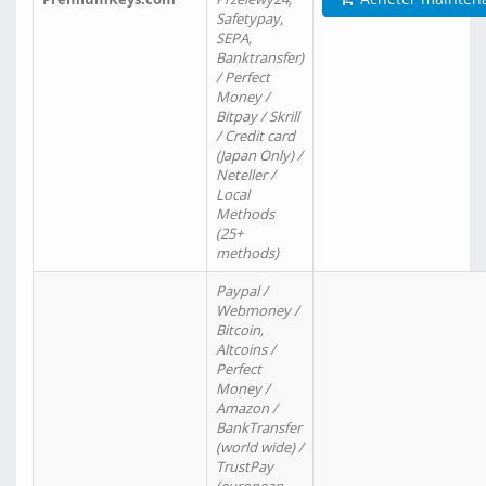
Safetypay,
SEPA,
Banktransfer)
/ Perfect
Money /
Bitpay / Skrill
/ Credit card
(Japan Only) /
Neteller /
Local
Methods
(25+
methods)
Paypal /
Webmoney /
Bitcoin,
Altcoins /
Perfect
Money /
Amazon /
BankTransfer
(world wide) /
TrustPay