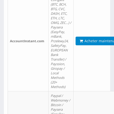
(BTC, BCH,
BTG, CVC,
DASH, ETC,
ETH, LTC,
OMG, ZEC…) /
Paysera
(EasyPay,
mBank,
Acheter mainten
AccountInstant.com
Przelewy24,
SafetyPay,
EUROPEAN
Bank
Transfer) /
Payssion,
Giropay /
Local
Methods
(20+
Methods)
Paypal /
Webmoney /
Bitcoin /
Paysera