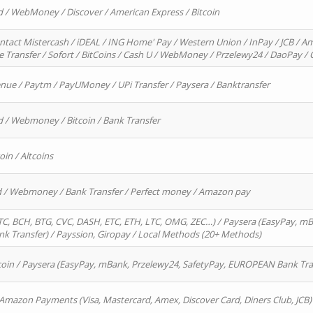
d / WebMoney / Discover / American Express / Bitcoin
ntact Mistercash / iDEAL / ING Home' Pay / Western Union / InPay / JCB / Am
re Transfer / Sofort / BitCoins / Cash U / WebMoney / Przelewy24 / DaoPay 
enue / Paytm / PayUMoney / UPi Transfer / Paysera / Banktransfer
d / Webmoney / Bitcoin / Bank Transfer
oin / Altcoins
rd / Webmoney / Bank Transfer / Perfect money / Amazon pay
, BCH, BTG, CVC, DASH, ETC, ETH, LTC, OMG, ZEC…) / Paysera (EasyPay, mB
 Transfer) / Payssion, Giropay / Local Methods (20+ Methods)
oin / Paysera (EasyPay, mBank, Przelewy24, SafetyPay, EUROPEAN Bank Transf
 Amazon Payments (Visa, Mastercard, Amex, Discover Card, Diners Club, JCB)