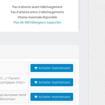
Pas d'attente avant téléchargement
Pas d'attente entre 2 téléchargements
Vitesse maximale disponible
Plus de 300 hébergeurs supportés
Acheter maintenant
EC…) / Paysera
Acheter maintenant
card (Japan Only) /
tPay (european bank
Acheter maintenant
/ Bancontact