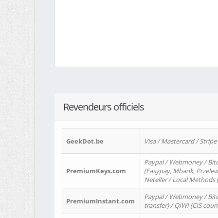
Revendeurs officiels
GeekDot.be
Visa / Mastercard / Stripe
Paypal / Webmoney / Bitc
PremiumKeys.com
(Easypay, Mbank, Przelewy2
Neteller / Local Methods
Paypal / Webmoney / Bitc
PremiumInstant.com
transfer) / QIWI (CIS coun