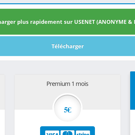
arger plus rapidement sur USENET (ANONYME & I
Télécharger
Premium 1 mois
5€