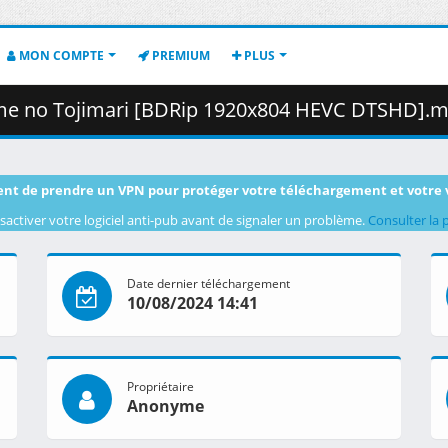
MON COMPTE
PREMIUM
PLUS
no Tojimari [BDRip 1920x804 HEVC DTSHD].mkv.003 ( 4
nt de prendre un VPN pour protéger votre téléchargement et votre 
sactiver votre logiciel anti-pub avant de signaler un problème.
Consulter la 
Date dernier téléchargement
10/08/2024 14:41
Propriétaire
Anonyme