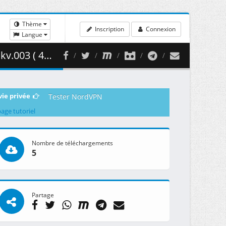
Thème
Inscription
Connexion
Langue
81.66 MB )
vie privée
Tester NordVPN
page tutoriel
Nombre de téléchargements
5
Partage