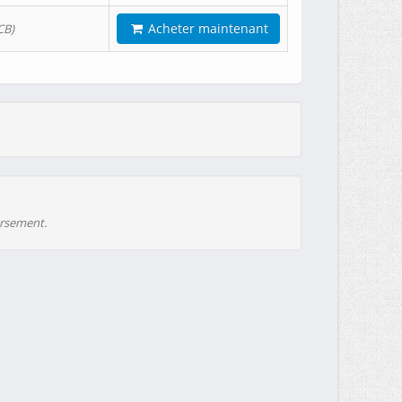
Acheter maintenant
CB)
ursement.