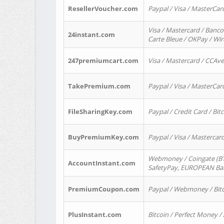
ResellerVoucher.com
Paypal / Visa / MasterCar
Visa / Mastercard / Banco
24instant.com
Carte Bleue / OKPay / Wi
247premiumcart.com
Visa / Mastercard / CCAv
TakePremium.com
Paypal / Visa / MasterCar
FileSharingKey.com
Paypal / Credit Card / Bitc
BuyPremiumKey.com
Paypal / Visa / Masterca
Webmoney / Coingate (BTC
AccountInstant.com
SafetyPay, EUROPEAN Bank
PremiumCoupon.com
Paypal / Webmoney / Bitc
PlusInstant.com
Bitcoin / Perfect Money /