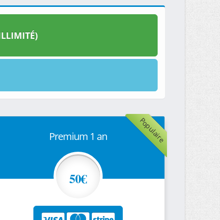
LLIMITÉ)
Populaire
Premium 1 an
50€