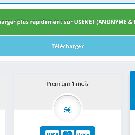
arger plus rapidement sur USENET (ANONYME & I
Télécharger
Premium 1 mois
5€