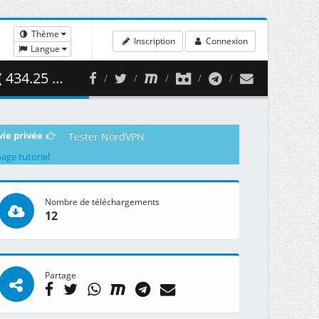
Thème
Inscription
Connexion
Langue
4.25 MB )
vie privée
Tester NordVPN
page tutoriel
Nombre de téléchargements
12
Partage