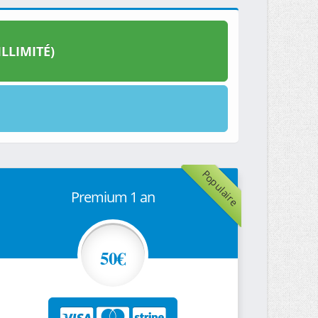
LLIMITÉ)
Populaire
Premium 1 an
50€