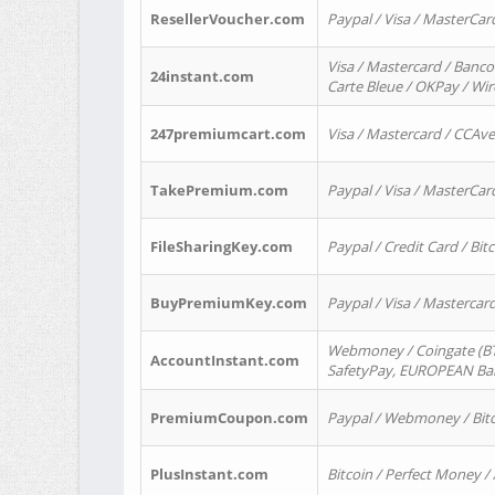
ResellerVoucher.com
Paypal / Visa / MasterCar
Visa / Mastercard / Banco
24instant.com
Carte Bleue / OKPay / Wi
247premiumcart.com
Visa / Mastercard / CCAv
TakePremium.com
Paypal / Visa / MasterCar
FileSharingKey.com
Paypal / Credit Card / Bitc
BuyPremiumKey.com
Paypal / Visa / Masterca
Webmoney / Coingate (BTC
AccountInstant.com
SafetyPay, EUROPEAN Bank
PremiumCoupon.com
Paypal / Webmoney / Bitc
PlusInstant.com
Bitcoin / Perfect Money /