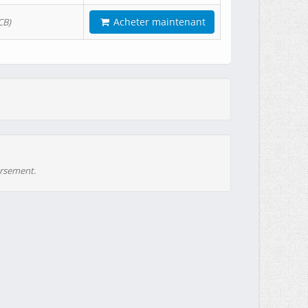
Acheter maintenant
CB)
ursement.