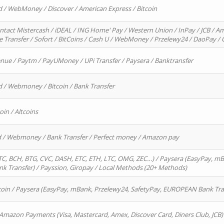
d / WebMoney / Discover / American Express / Bitcoin
ntact Mistercash / iDEAL / ING Home' Pay / Western Union / InPay / JCB / Am
re Transfer / Sofort / BitCoins / Cash U / WebMoney / Przelewy24 / DaoPay 
enue / Paytm / PayUMoney / UPi Transfer / Paysera / Banktransfer
d / Webmoney / Bitcoin / Bank Transfer
oin / Altcoins
rd / Webmoney / Bank Transfer / Perfect money / Amazon pay
, BCH, BTG, CVC, DASH, ETC, ETH, LTC, OMG, ZEC…) / Paysera (EasyPay, mB
 Transfer) / Payssion, Giropay / Local Methods (20+ Methods)
oin / Paysera (EasyPay, mBank, Przelewy24, SafetyPay, EUROPEAN Bank Transf
 Amazon Payments (Visa, Mastercard, Amex, Discover Card, Diners Club, JCB)