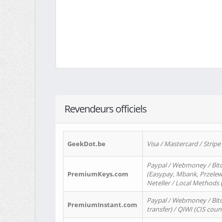
Revendeurs officiels
GeekDot.be
Visa / Mastercard / Stripe
Paypal / Webmoney / Bitc
PremiumKeys.com
(Easypay, Mbank, Przelewy2
Neteller / Local Methods
Paypal / Webmoney / Bitc
PremiumInstant.com
transfer) / QIWI (CIS coun