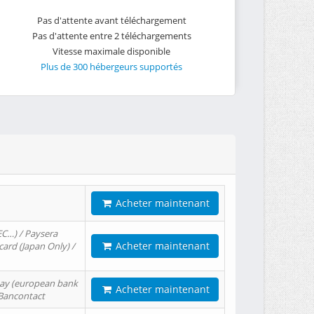
Pas d'attente avant téléchargement
Pas d'attente entre 2 téléchargements
Vitesse maximale disponible
Plus de 300 hébergeurs supportés
Acheter maintenant
EC…) / Paysera
Acheter maintenant
card (Japan Only) /
tPay (european bank
Acheter maintenant
/ Bancontact