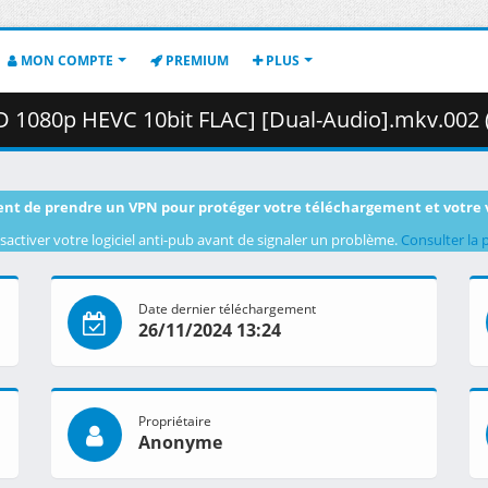
MON COMPTE
PREMIUM
PLUS
 1080p HEVC 10bit FLAC] [Dual-Audio].mkv.002 ( 43
nt de prendre un VPN pour protéger votre téléchargement et votre 
sactiver votre logiciel anti-pub avant de signaler un problème.
Consulter la 
Date dernier téléchargement
26/11/2024 13:24
Propriétaire
Anonyme