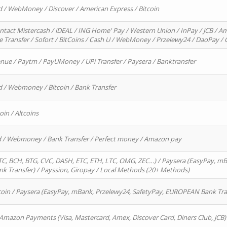
d / WebMoney / Discover / American Express / Bitcoin
ntact Mistercash / iDEAL / ING Home' Pay / Western Union / InPay / JCB / Am
re Transfer / Sofort / BitCoins / Cash U / WebMoney / Przelewy24 / DaoPay 
enue / Paytm / PayUMoney / UPi Transfer / Paysera / Banktransfer
d / Webmoney / Bitcoin / Bank Transfer
oin / Altcoins
rd / Webmoney / Bank Transfer / Perfect money / Amazon pay
, BCH, BTG, CVC, DASH, ETC, ETH, LTC, OMG, ZEC…) / Paysera (EasyPay, mB
 Transfer) / Payssion, Giropay / Local Methods (20+ Methods)
oin / Paysera (EasyPay, mBank, Przelewy24, SafetyPay, EUROPEAN Bank Transf
 Amazon Payments (Visa, Mastercard, Amex, Discover Card, Diners Club, JCB)