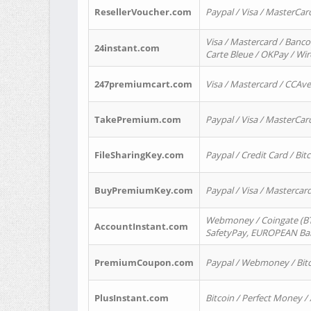
ResellerVoucher.com
Paypal / Visa / MasterCar
Visa / Mastercard / Banco
24instant.com
Carte Bleue / OKPay / Wi
247premiumcart.com
Visa / Mastercard / CCAv
TakePremium.com
Paypal / Visa / MasterCar
FileSharingKey.com
Paypal / Credit Card / Bitc
BuyPremiumKey.com
Paypal / Visa / Masterca
Webmoney / Coingate (BTC
AccountInstant.com
SafetyPay, EUROPEAN Bank
PremiumCoupon.com
Paypal / Webmoney / Bitc
PlusInstant.com
Bitcoin / Perfect Money /