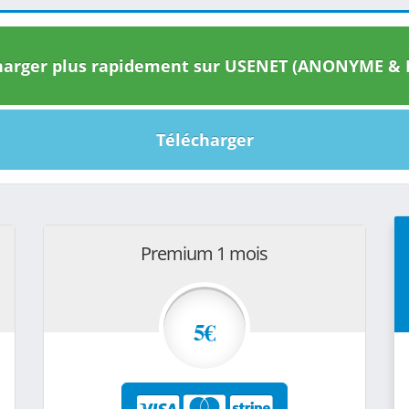
arger plus rapidement sur USENET (ANONYME & I
Télécharger
Premium 1 mois
5€