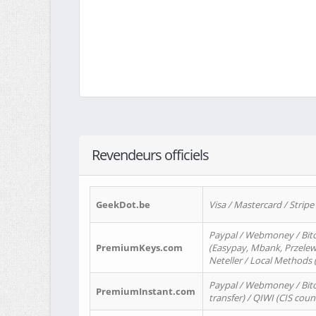
Revendeurs officiels
GeekDot.be
Visa / Mastercard / Stripe
Paypal / Webmoney / Bitc
PremiumKeys.com
(Easypay, Mbank, Przelewy2
Neteller / Local Methods
Paypal / Webmoney / Bitc
PremiumInstant.com
transfer) / QIWI (CIS coun