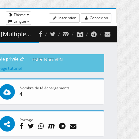
Thème
Inscription
Connexion
Langue
 ( 354.23 MB )
vie privée
Tester NordVPN
page tutoriel
Nombre de téléchargements
4
Partage