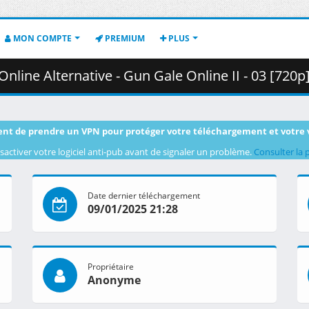
MON COMPTE
PREMIUM
PLUS
e - Gun Gale Online II - 03 [720p][Multiple Subtitle][511D1959].mkv.002
nt de prendre un VPN pour protéger votre téléchargement et votre 
sactiver votre logiciel anti-pub avant de signaler un problème.
Consulter la 
Date dernier téléchargement
09/01/2025 21:28
Propriétaire
Anonyme