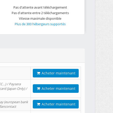
Pas d'attente avant téléchargement
Pas d'attente entre 2 téléchargements
Vitesse maximale disponible
Plus de 300 hébergeurs supportés
Acheter maintenant
EC…) / Paysera
Acheter maintenant
card (Japan Only) /
tPay (european bank
Acheter maintenant
/ Bancontact