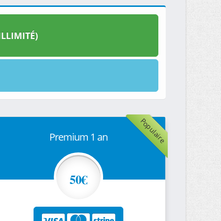
LLIMITÉ)
Populaire
Premium 1 an
50€