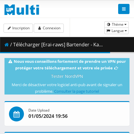
Thème
Inscription
Connexion
Langue
/ Télécharger [Erai-raws] Bartender - Kami no Glass - 05 [1080p][Multiple Subtitle][244A245A].mkv.003 ( 465.22 MB )
Nous vous conseillons fortement de prendre un VPN pour
protéger votre téléchargement et votre vie privée
Tester NordVPN
Merci de désactiver votre logiciel anti-pub avant de signaler un
problème.
Consulter la page tutoriel
Date Upload
01/05/2024 19:56