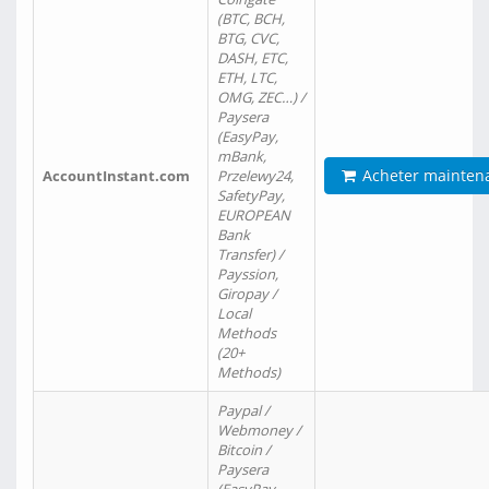
(BTC, BCH,
BTG, CVC,
DASH, ETC,
ETH, LTC,
OMG, ZEC…) /
Paysera
(EasyPay,
mBank,
Acheter mainten
AccountInstant.com
Przelewy24,
SafetyPay,
EUROPEAN
Bank
Transfer) /
Payssion,
Giropay /
Local
Methods
(20+
Methods)
Paypal /
Webmoney /
Bitcoin /
Paysera