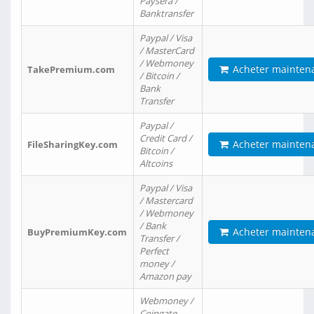
Paysera /
Banktransfer
Paypal / Visa
/ MasterCard
/ Webmoney
Acheter mainten
TakePremium.com
/ Bitcoin /
Bank
Transfer
Paypal /
Credit Card /
Acheter mainten
FileSharingKey.com
Bitcoin /
Altcoins
Paypal / Visa
/ Mastercard
/ Webmoney
/ Bank
Acheter mainten
BuyPremiumKey.com
Transfer /
Perfect
money /
Amazon pay
Webmoney /
Coingate