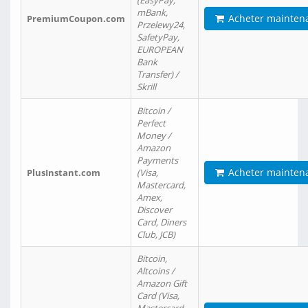
(EasyPay,
mBank,
Acheter mainten
PremiumCoupon.com
Przelewy24,
SafetyPay,
EUROPEAN
Bank
Transfer) /
Skrill
Bitcoin /
Perfect
Money /
Amazon
Payments
Acheter mainten
PlusInstant.com
(Visa,
Mastercard,
Amex,
Discover
Card, Diners
Club, JCB)
Bitcoin,
Altcoins /
Amazon Gift
Card (Visa,