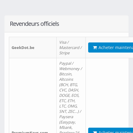
Revendeurs officiels
Visa /
Acheter mainten
GeekDot.be
Mastercard /
Stripe
Paypal /
Webmoney /
Bitcoin,
Altcoins
(BCH, BTG,
CVC, DASH,
DOGE, EOS,
ETC, ETH,
LTC, OMG,
SNT, ZEC…) /
Paysera
(Easypay,
Mbank,
Acheter mainten
PremiumKeys.com
Przelewy24,