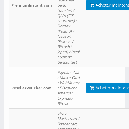
(european
Acheter mainten
PremiumInstant.com
bank
transfer) /
QIWI (CIS
countries) /
Dotpay
(Poland) /
Neosurf
(France) /
Bitcash (
Japan) / Ideal
/ Sofort/
Bancontact
Paypal / Visa
/ MasterCard
/ WebMoney
Acheter mainten
ResellerVoucher.com
/ Discover /
American
Express /
Bitcoin
Visa /
Mastercard /
Bancontact