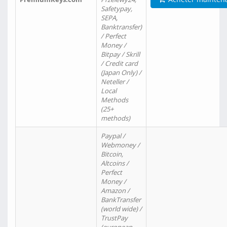
Safetypay,
SEPA,
Banktransfer)
/ Perfect
Money /
Bitpay / Skrill
/ Credit card
(Japan Only) /
Neteller /
Local
Methods
(25+
methods)
Paypal /
Webmoney /
Bitcoin,
Altcoins /
Perfect
Money /
Amazon /
BankTransfer
(world wide) /
TrustPay