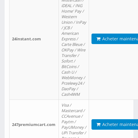
Mistercash /
iDEAL / ING
Home' Pay /
Western
Union / InPay
/ JCB /
American
Acheter mainten
24instant.com
Express /
Carte Bleue /
OKPay / Wire
Transfer /
Sofort /
BitCoins /
Cash U /
WebMoney /
Przelewy24 /
DaoPay /
Cash4WM
Visa /
Mastercard /
CCAvenue /
Paytm /
Acheter mainten
247premiumcart.com
PayUMoney /
UPi Transfer /