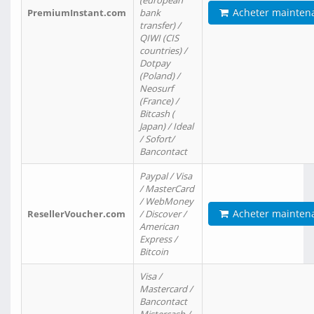
(european
Acheter mainten
PremiumInstant.com
bank
transfer) /
QIWI (CIS
countries) /
Dotpay
(Poland) /
Neosurf
(France) /
Bitcash (
Japan) / Ideal
/ Sofort/
Bancontact
Paypal / Visa
/ MasterCard
/ WebMoney
Acheter mainten
ResellerVoucher.com
/ Discover /
American
Express /
Bitcoin
Visa /
Mastercard /
Bancontact