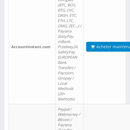
(BTC, BCH,
BTG, CVC,
DASH, ETC,
ETH, LTC,
OMG, ZEC…) /
Paysera
(EasyPay,
mBank,
Acheter mainten
AccountInstant.com
Przelewy24,
SafetyPay,
EUROPEAN
Bank
Transfer) /
Payssion,
Giropay /
Local
Methods
(20+
Methods)
Paypal /
Webmoney /
Bitcoin /
Paysera