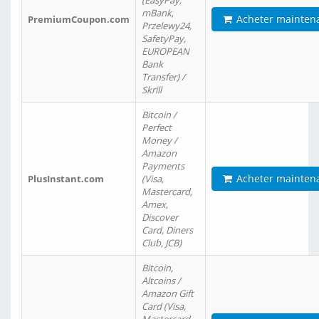
(EasyPay,
mBank,
Acheter mainten
PremiumCoupon.com
Przelewy24,
SafetyPay,
EUROPEAN
Bank
Transfer) /
Skrill
Bitcoin /
Perfect
Money /
Amazon
Payments
Acheter mainten
PlusInstant.com
(Visa,
Mastercard,
Amex,
Discover
Card, Diners
Club, JCB)
Bitcoin,
Altcoins /
Amazon Gift
Card (Visa,