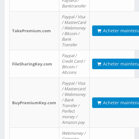
Paysera /
Banktransfer
Paypal / Visa
/ MasterCard
/ Webmoney
Acheter mainten
TakePremium.com
/ Bitcoin /
Bank
Transfer
Paypal /
Credit Card /
Acheter mainten
FileSharingKey.com
Bitcoin /
Altcoins
Paypal / Visa
/ Mastercard
/ Webmoney
/ Bank
Acheter mainten
BuyPremiumKey.com
Transfer /
Perfect
money /
Amazon pay
Webmoney /
Coingate