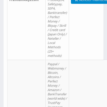
Safetypay,
SEPA,
Banktransfer)
/ Perfect
Money /
Bitpay / Skrill
/ Credit card
(Japan Only) /
Neteller /
Local
Methods
(25+
methods)
Paypal /
Webmoney /
Bitcoin,
Altcoins /
Perfect
Money /
Amazon /
BankTransfer
(world wide) /
TrustPay