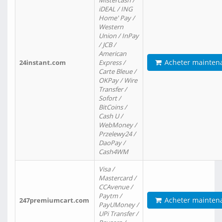
Mistercash /
iDEAL / ING
Home' Pay /
Western
Union / InPay
/ JCB /
American
Acheter mainten
24instant.com
Express /
Carte Bleue /
OKPay / Wire
Transfer /
Sofort /
BitCoins /
Cash U /
WebMoney /
Przelewy24 /
DaoPay /
Cash4WM
Visa /
Mastercard /
CCAvenue /
Paytm /
Acheter mainten
247premiumcart.com
PayUMoney /
UPi Transfer /