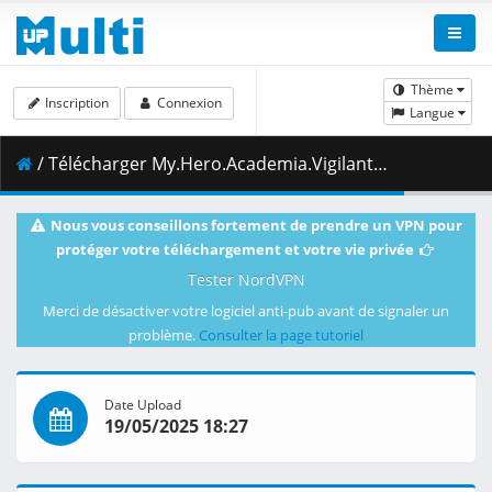
Thème
Inscription
Connexion
Langue
/ Télécharger My.Hero.Academia.Vigilantes.S01E07.Makoto-Truth.1080p.CR.WEB-DL.MULTi.AAC2.0.H.264-VARYG.mkv.001 ( 387.55 MB )
Nous vous conseillons fortement de prendre un VPN pour
protéger votre téléchargement et votre vie privée
Tester NordVPN
Merci de désactiver votre logiciel anti-pub avant de signaler un
problème.
Consulter la page tutoriel
Date Upload
19/05/2025 18:27