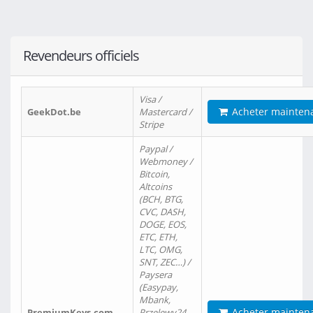
Revendeurs officiels
Visa /
Acheter mainten
GeekDot.be
Mastercard /
Stripe
Paypal /
Webmoney /
Bitcoin,
Altcoins
(BCH, BTG,
CVC, DASH,
DOGE, EOS,
ETC, ETH,
LTC, OMG,
SNT, ZEC…) /
Paysera
(Easypay,
Mbank,
Acheter mainten
PremiumKeys.com
Przelewy24,