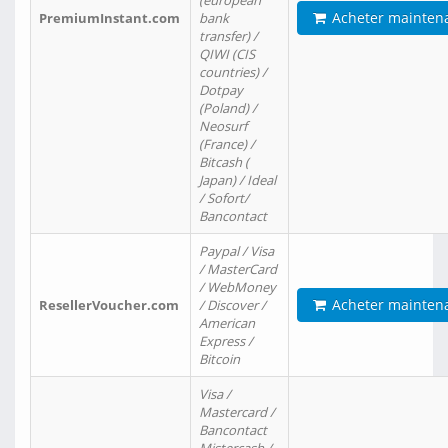
(european
Acheter mainten
PremiumInstant.com
bank
transfer) /
QIWI (CIS
countries) /
Dotpay
(Poland) /
Neosurf
(France) /
Bitcash (
Japan) / Ideal
/ Sofort/
Bancontact
Paypal / Visa
/ MasterCard
/ WebMoney
Acheter mainten
ResellerVoucher.com
/ Discover /
American
Express /
Bitcoin
Visa /
Mastercard /
Bancontact