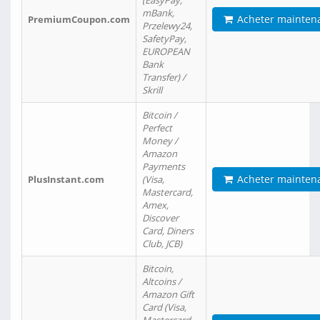
(EasyPay,
mBank,
Acheter mainten
PremiumCoupon.com
Przelewy24,
SafetyPay,
EUROPEAN
Bank
Transfer) /
Skrill
Bitcoin /
Perfect
Money /
Amazon
Payments
Acheter mainten
PlusInstant.com
(Visa,
Mastercard,
Amex,
Discover
Card, Diners
Club, JCB)
Bitcoin,
Altcoins /
Amazon Gift
Card (Visa,