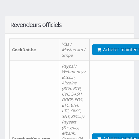
Revendeurs officiels
Visa /
Acheter mainten
GeekDot.be
Mastercard /
Stripe
Paypal /
Webmoney /
Bitcoin,
Altcoins
(BCH, BTG,
CVC, DASH,
DOGE, EOS,
ETC, ETH,
LTC, OMG,
SNT, ZEC…) /
Paysera
(Easypay,
Mbank,
Acheter mainten
PremiumKeys.com
Przelewy24,