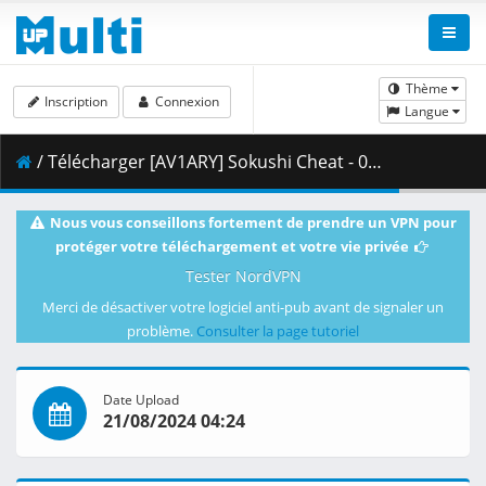
Thème
Inscription
Connexion
Langue
/ Télécharger [AV1ARY] Sokushi Cheat - 06 (BD 1080p AV1 Opus).mkv.002 ( 257.92 MB )
Nous vous conseillons fortement de prendre un VPN pour
protéger votre téléchargement et votre vie privée
Tester NordVPN
Merci de désactiver votre logiciel anti-pub avant de signaler un
problème.
Consulter la page tutoriel
Date Upload
21/08/2024 04:24