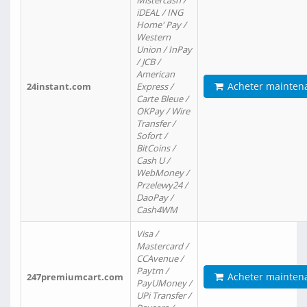
Mistercash /
iDEAL / ING
Home' Pay /
Western
Union / InPay
/ JCB /
American
Acheter mainten
24instant.com
Express /
Carte Bleue /
OKPay / Wire
Transfer /
Sofort /
BitCoins /
Cash U /
WebMoney /
Przelewy24 /
DaoPay /
Cash4WM
Visa /
Mastercard /
CCAvenue /
Paytm /
Acheter mainten
247premiumcart.com
PayUMoney /
UPi Transfer /