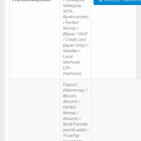
Safetypay,
SEPA,
Banktransfer)
/ Perfect
Money /
Bitpay / Skrill
/ Credit card
(Japan Only) /
Neteller /
Local
Methods
(25+
methods)
Paypal /
Webmoney /
Bitcoin,
Altcoins /
Perfect
Money /
Amazon /
BankTransfer
(world wide) /
TrustPay