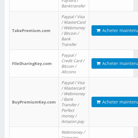
Paysera /
Banktransfer
Paypal / Visa
/ MasterCard
/ Webmoney
Acheter mainten
TakePremium.com
/ Bitcoin /
Bank
Transfer
Paypal /
Credit Card /
Acheter mainten
FileSharingKey.com
Bitcoin /
Altcoins
Paypal / Visa
/ Mastercard
/ Webmoney
/ Bank
Acheter mainten
BuyPremiumKey.com
Transfer /
Perfect
money /
Amazon pay
Webmoney /
Coingate