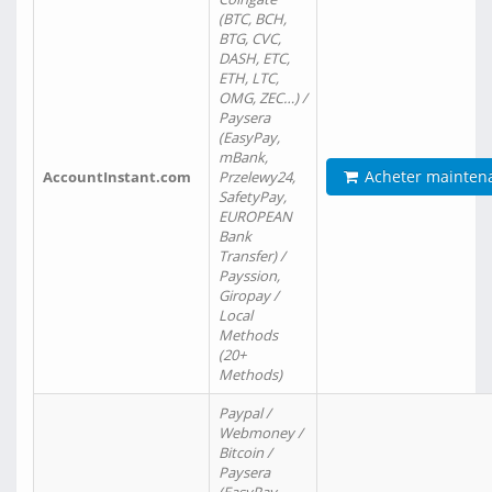
(BTC, BCH,
BTG, CVC,
DASH, ETC,
ETH, LTC,
OMG, ZEC…) /
Paysera
(EasyPay,
mBank,
Acheter mainten
AccountInstant.com
Przelewy24,
SafetyPay,
EUROPEAN
Bank
Transfer) /
Payssion,
Giropay /
Local
Methods
(20+
Methods)
Paypal /
Webmoney /
Bitcoin /
Paysera