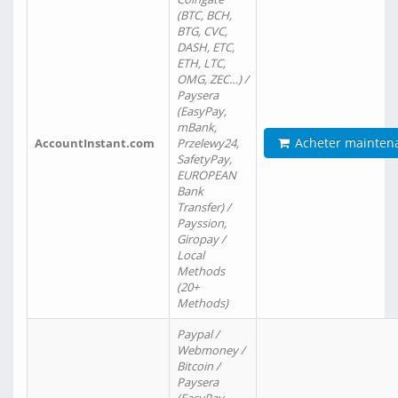
(BTC, BCH,
BTG, CVC,
DASH, ETC,
ETH, LTC,
OMG, ZEC…) /
Paysera
(EasyPay,
mBank,
Acheter mainten
AccountInstant.com
Przelewy24,
SafetyPay,
EUROPEAN
Bank
Transfer) /
Payssion,
Giropay /
Local
Methods
(20+
Methods)
Paypal /
Webmoney /
Bitcoin /
Paysera