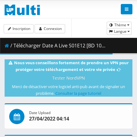
Thème
Inscription
Connexion
Langue
/ Télécharger Date A Live S01E12 [BD 1080p HEVC 10bit FLAC] [Dual-Audio].mkv.003 ( 385.63 MB )
Nous vous conseillons fortement de prendre un VPN pour
protéger votre téléchargement et votre vie privée
Tester NordVPN
Merci de désactiver votre logiciel anti-pub avant de signaler un
problème.
Consulter la page tutoriel
Date Upload
27/04/2022 04:14