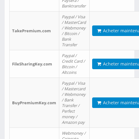
Paysera /
Banktransfer
Paypal / Visa
/ MasterCard
/ Webmoney
Acheter mainten
TakePremium.com
/ Bitcoin /
Bank
Transfer
Paypal /
Credit Card /
Acheter mainten
FileSharingKey.com
Bitcoin /
Altcoins
Paypal / Visa
/ Mastercard
/ Webmoney
/ Bank
Acheter mainten
BuyPremiumKey.com
Transfer /
Perfect
money /
Amazon pay
Webmoney /
Coingate