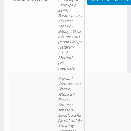
Safetypay,
SEPA,
Banktransfer)
/ Perfect
Money /
Bitpay / Skrill
/ Credit card
(Japan Only) /
Neteller /
Local
Methods
(25+
methods)
Paypal /
Webmoney /
Bitcoin,
Altcoins /
Perfect
Money /
Amazon /
BankTransfer
(world wide) /
TrustPay