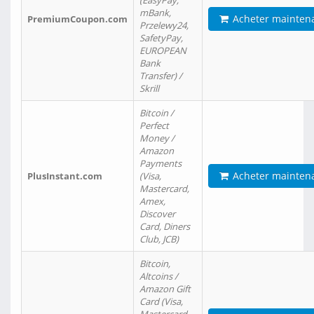
(EasyPay,
mBank,
Acheter mainten
PremiumCoupon.com
Przelewy24,
SafetyPay,
EUROPEAN
Bank
Transfer) /
Skrill
Bitcoin /
Perfect
Money /
Amazon
Payments
Acheter mainten
PlusInstant.com
(Visa,
Mastercard,
Amex,
Discover
Card, Diners
Club, JCB)
Bitcoin,
Altcoins /
Amazon Gift
Card (Visa,