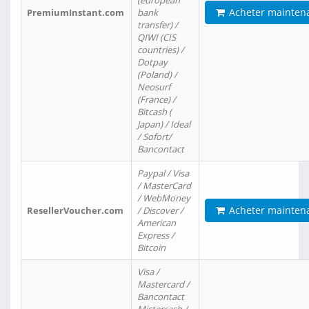
(european
Acheter mainten
PremiumInstant.com
bank
transfer) /
QIWI (CIS
countries) /
Dotpay
(Poland) /
Neosurf
(France) /
Bitcash (
Japan) / Ideal
/ Sofort/
Bancontact
Paypal / Visa
/ MasterCard
/ WebMoney
Acheter mainten
ResellerVoucher.com
/ Discover /
American
Express /
Bitcoin
Visa /
Mastercard /
Bancontact