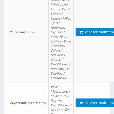
Mistercash /
iDEAL / ING
Home' Pay /
Western
Union / InPay
/ JCB /
American
Acheter mainten
24instant.com
Express /
Carte Bleue /
OKPay / Wire
Transfer /
Sofort /
BitCoins /
Cash U /
WebMoney /
Przelewy24 /
DaoPay /
Cash4WM
Visa /
Mastercard /
CCAvenue /
Paytm /
Acheter mainten
247premiumcart.com
PayUMoney /
UPi Transfer /