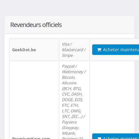
Revendeurs officiels
Visa /
Acheter mainten
GeekDot.be
Mastercard /
Stripe
Paypal /
Webmoney /
Bitcoin,
Altcoins
(BCH, BTG,
CVC, DASH,
DOGE, EOS,
ETC, ETH,
LTC, OMG,
SNT, ZEC…) /
Paysera
(Easypay,
Mbank,
Acheter mainten
PremiumKeys.com
Przelewy24,