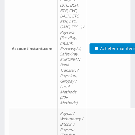
(BTC, BCH,
BTG, CVC,
DASH, ETC,
ETH, LTC,
OMG, ZEC…) /
Paysera
(EasyPay,
mBank,
Acheter mainten
AccountInstant.com
Przelewy24,
SafetyPay,
EUROPEAN
Bank
Transfer) /
Payssion,
Giropay /
Local
Methods
(20+
Methods)
Paypal /
Webmoney /
Bitcoin /
Paysera