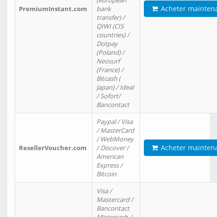
(european
Acheter mainten
PremiumInstant.com
bank
transfer) /
QIWI (CIS
countries) /
Dotpay
(Poland) /
Neosurf
(France) /
Bitcash (
Japan) / Ideal
/ Sofort/
Bancontact
Paypal / Visa
/ MasterCard
/ WebMoney
Acheter mainten
ResellerVoucher.com
/ Discover /
American
Express /
Bitcoin
Visa /
Mastercard /
Bancontact