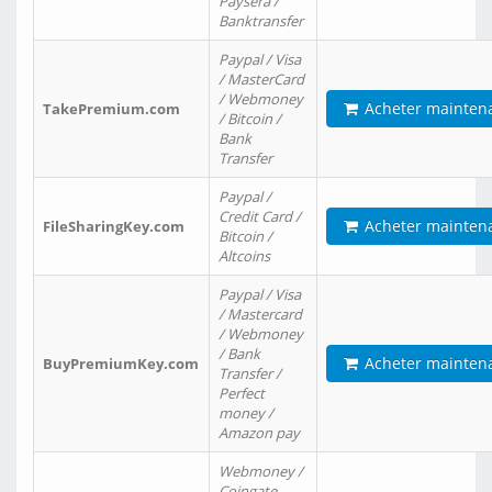
Paysera /
Banktransfer
Paypal / Visa
/ MasterCard
/ Webmoney
Acheter mainten
TakePremium.com
/ Bitcoin /
Bank
Transfer
Paypal /
Credit Card /
Acheter mainten
FileSharingKey.com
Bitcoin /
Altcoins
Paypal / Visa
/ Mastercard
/ Webmoney
/ Bank
Acheter mainten
BuyPremiumKey.com
Transfer /
Perfect
money /
Amazon pay
Webmoney /
Coingate