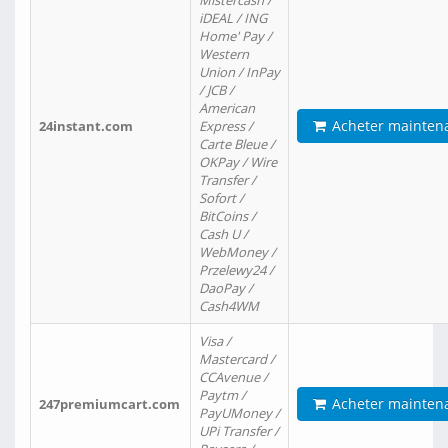
Mistercash /
iDEAL / ING
Home' Pay /
Western
Union / InPay
/ JCB /
American
Acheter mainten
24instant.com
Express /
Carte Bleue /
OKPay / Wire
Transfer /
Sofort /
BitCoins /
Cash U /
WebMoney /
Przelewy24 /
DaoPay /
Cash4WM
Visa /
Mastercard /
CCAvenue /
Paytm /
Acheter mainten
247premiumcart.com
PayUMoney /
UPi Transfer /