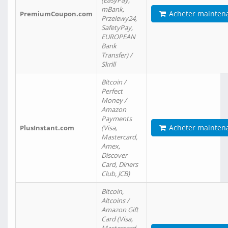
(EasyPay,
mBank,
Acheter mainten
PremiumCoupon.com
Przelewy24,
SafetyPay,
EUROPEAN
Bank
Transfer) /
Skrill
Bitcoin /
Perfect
Money /
Amazon
Payments
Acheter mainten
PlusInstant.com
(Visa,
Mastercard,
Amex,
Discover
Card, Diners
Club, JCB)
Bitcoin,
Altcoins /
Amazon Gift
Card (Visa,