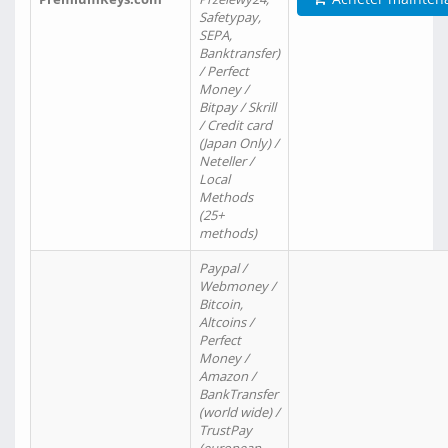
Safetypay,
SEPA,
Banktransfer)
/ Perfect
Money /
Bitpay / Skrill
/ Credit card
(Japan Only) /
Neteller /
Local
Methods
(25+
methods)
Paypal /
Webmoney /
Bitcoin,
Altcoins /
Perfect
Money /
Amazon /
BankTransfer
(world wide) /
TrustPay