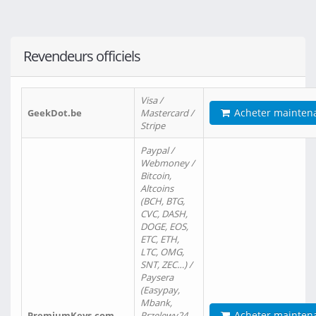
Revendeurs officiels
Visa /
Acheter mainten
GeekDot.be
Mastercard /
Stripe
Paypal /
Webmoney /
Bitcoin,
Altcoins
(BCH, BTG,
CVC, DASH,
DOGE, EOS,
ETC, ETH,
LTC, OMG,
SNT, ZEC…) /
Paysera
(Easypay,
Mbank,
Acheter mainten
PremiumKeys.com
Przelewy24,