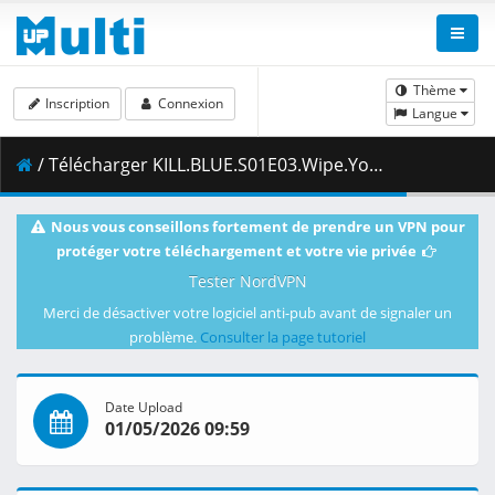
Thème
Inscription
Connexion
Langue
/ Télécharger KILL.BLUE.S01E03.Wipe.Your.Own.Butt.1080p.AMZN.WEB-DL.MULTi.DDP2.0.H.264.MSubs-ToonsHub.mkv.002 ( 474.20 MB )
Nous vous conseillons fortement de prendre un VPN pour
protéger votre téléchargement et votre vie privée
Tester NordVPN
Merci de désactiver votre logiciel anti-pub avant de signaler un
problème.
Consulter la page tutoriel
Date Upload
01/05/2026 09:59