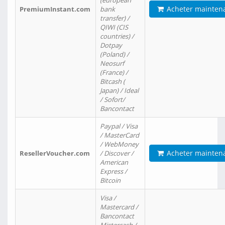
(european
Acheter mainten
PremiumInstant.com
bank
transfer) /
QIWI (CIS
countries) /
Dotpay
(Poland) /
Neosurf
(France) /
Bitcash (
Japan) / Ideal
/ Sofort/
Bancontact
Paypal / Visa
/ MasterCard
/ WebMoney
Acheter mainten
ResellerVoucher.com
/ Discover /
American
Express /
Bitcoin
Visa /
Mastercard /
Bancontact