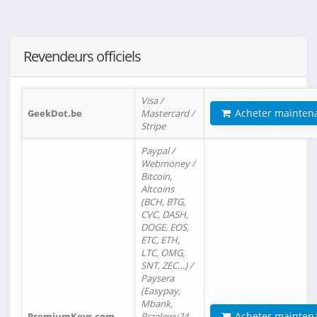
Revendeurs officiels
Visa /
Acheter mainten
GeekDot.be
Mastercard /
Stripe
Paypal /
Webmoney /
Bitcoin,
Altcoins
(BCH, BTG,
CVC, DASH,
DOGE, EOS,
ETC, ETH,
LTC, OMG,
SNT, ZEC…) /
Paysera
(Easypay,
Mbank,
Acheter mainten
PremiumKeys.com
Przelewy24,