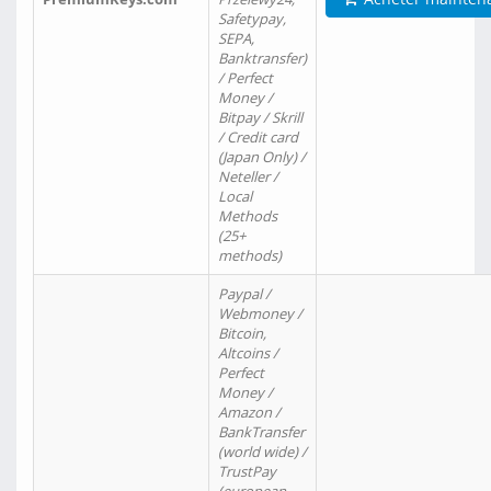
Safetypay,
SEPA,
Banktransfer)
/ Perfect
Money /
Bitpay / Skrill
/ Credit card
(Japan Only) /
Neteller /
Local
Methods
(25+
methods)
Paypal /
Webmoney /
Bitcoin,
Altcoins /
Perfect
Money /
Amazon /
BankTransfer
(world wide) /
TrustPay