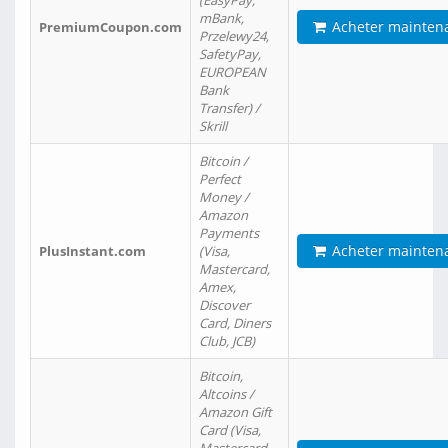
(EasyPay,
mBank,
Acheter mainten
PremiumCoupon.com
Przelewy24,
SafetyPay,
EUROPEAN
Bank
Transfer) /
Skrill
Bitcoin /
Perfect
Money /
Amazon
Payments
Acheter mainten
PlusInstant.com
(Visa,
Mastercard,
Amex,
Discover
Card, Diners
Club, JCB)
Bitcoin,
Altcoins /
Amazon Gift
Card (Visa,