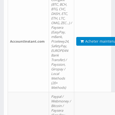
(BTC, BCH,
BTG, CVC,
DASH, ETC,
ETH, LTC,
OMG, ZEC…) /
Paysera
(EasyPay,
mBank,
Acheter mainten
AccountInstant.com
Przelewy24,
SafetyPay,
EUROPEAN
Bank
Transfer) /
Payssion,
Giropay /
Local
Methods
(20+
Methods)
Paypal /
Webmoney /
Bitcoin /
Paysera