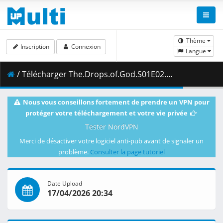
Thème
Inscription
Connexion
Langue
/ Télécharger The.Drops.of.God.S01E02.1080p.AMZN.WEB-DL.JPN.DDP2.0.H.264.ESub-ToonsHub.mkv.002 ( 337.14 MB )
Nous vous conseillons fortement de prendre un VPN pour
protéger votre téléchargement et votre vie privée
Tester NordVPN
Merci de désactiver votre logiciel anti-pub avant de signaler un
problème.
Consulter la page tutoriel
Date Upload
17/04/2026 20:34