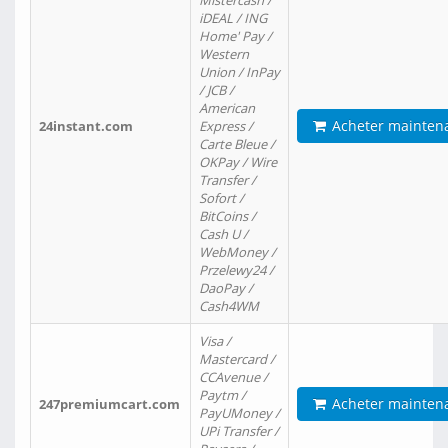
Mistercash /
iDEAL / ING
Home' Pay /
Western
Union / InPay
/ JCB /
American
Acheter mainten
24instant.com
Express /
Carte Bleue /
OKPay / Wire
Transfer /
Sofort /
BitCoins /
Cash U /
WebMoney /
Przelewy24 /
DaoPay /
Cash4WM
Visa /
Mastercard /
CCAvenue /
Paytm /
Acheter mainten
247premiumcart.com
PayUMoney /
UPi Transfer /