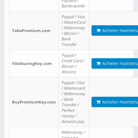
Paysera /
Banktransfer
Paypal / Visa
/ MasterCard
/ Webmoney
Acheter mainten
TakePremium.com
/ Bitcoin /
Bank
Transfer
Paypal /
Credit Card /
Acheter mainten
FileSharingKey.com
Bitcoin /
Altcoins
Paypal / Visa
/ Mastercard
/ Webmoney
/ Bank
Acheter mainten
BuyPremiumKey.com
Transfer /
Perfect
money /
Amazon pay
Webmoney /
Coingate