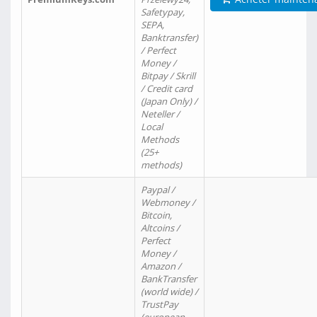
Safetypay,
SEPA,
Banktransfer)
/ Perfect
Money /
Bitpay / Skrill
/ Credit card
(Japan Only) /
Neteller /
Local
Methods
(25+
methods)
Paypal /
Webmoney /
Bitcoin,
Altcoins /
Perfect
Money /
Amazon /
BankTransfer
(world wide) /
TrustPay