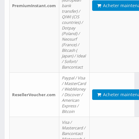
(european
Acheter mainten
PremiumInstant.com
bank
transfer) /
QIWI (CIS
countries) /
Dotpay
(Poland) /
Neosurf
(France) /
Bitcash (
Japan) / Ideal
/ Sofort/
Bancontact
Paypal / Visa
/ MasterCard
/ WebMoney
Acheter mainten
ResellerVoucher.com
/ Discover /
American
Express /
Bitcoin
Visa /
Mastercard /
Bancontact