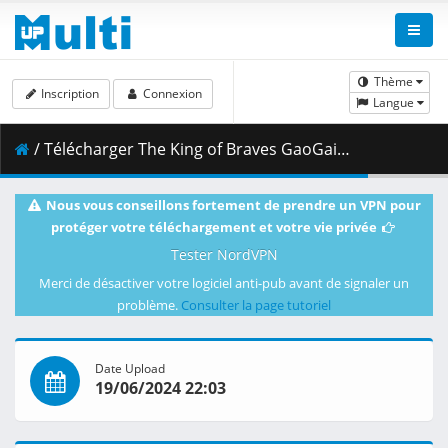
Thème
Inscription
Connexion
Langue
/ Télécharger The King of Braves GaoGaiGar Final S02E03 GGG_s Pursuit Command.mkv.002 ( 449.15 MB )
Nous vous conseillons fortement de prendre un VPN pour
protéger votre téléchargement et votre vie privée
Tester NordVPN
Merci de désactiver votre logiciel anti-pub avant de signaler un
problème.
Consulter la page tutoriel
Date Upload
19/06/2024 22:03