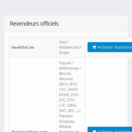
Revendeurs officiels
Visa /
Acheter mainten
GeekDot.be
Mastercard /
Stripe
Paypal /
Webmoney /
Bitcoin,
Altcoins
(BCH, BTG,
CVC, DASH,
DOGE, EOS,
ETC, ETH,
LTC, OMG,
SNT, ZEC…) /
Paysera
(Easypay,
Mbank,
Acheter mainten
PremiumKeys.com
Przelewy24,