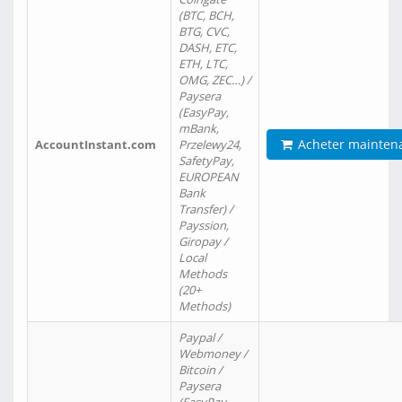
(BTC, BCH,
BTG, CVC,
DASH, ETC,
ETH, LTC,
OMG, ZEC…) /
Paysera
(EasyPay,
mBank,
Acheter mainten
AccountInstant.com
Przelewy24,
SafetyPay,
EUROPEAN
Bank
Transfer) /
Payssion,
Giropay /
Local
Methods
(20+
Methods)
Paypal /
Webmoney /
Bitcoin /
Paysera