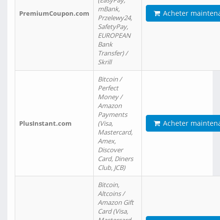
(EasyPay,
mBank,
Acheter mainten
PremiumCoupon.com
Przelewy24,
SafetyPay,
EUROPEAN
Bank
Transfer) /
Skrill
Bitcoin /
Perfect
Money /
Amazon
Payments
Acheter mainten
PlusInstant.com
(Visa,
Mastercard,
Amex,
Discover
Card, Diners
Club, JCB)
Bitcoin,
Altcoins /
Amazon Gift
Card (Visa,