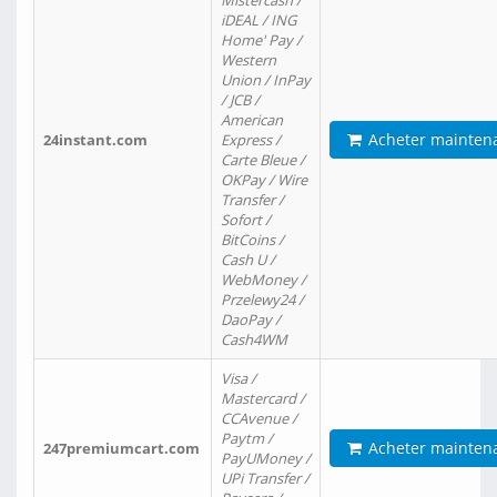
Mistercash /
iDEAL / ING
Home' Pay /
Western
Union / InPay
/ JCB /
American
Acheter mainten
24instant.com
Express /
Carte Bleue /
OKPay / Wire
Transfer /
Sofort /
BitCoins /
Cash U /
WebMoney /
Przelewy24 /
DaoPay /
Cash4WM
Visa /
Mastercard /
CCAvenue /
Paytm /
Acheter mainten
247premiumcart.com
PayUMoney /
UPi Transfer /