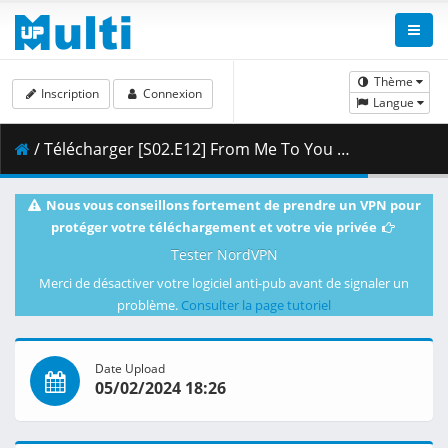
Thème
Inscription
Connexion
Langue
/ Télécharger [S02.E12] From Me To You Kimi Ni Todoke - Important Person.mkv.002 ( 259.40 MB )
Nous vous conseillons fortement de prendre un VPN pour
protéger votre téléchargement et votre vie privée
Tester NordVPN
Merci de désactiver votre logiciel anti-pub avant de signaler un
problème.
Consulter la page tutoriel
Date Upload
05/02/2024 18:26