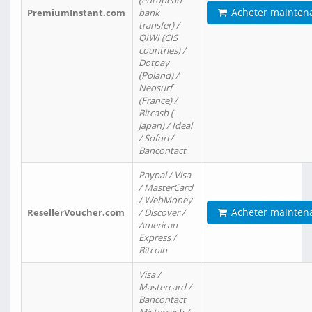
(european
Acheter mainten
PremiumInstant.com
bank
transfer) /
QIWI (CIS
countries) /
Dotpay
(Poland) /
Neosurf
(France) /
Bitcash (
Japan) / Ideal
/ Sofort/
Bancontact
Paypal / Visa
/ MasterCard
/ WebMoney
Acheter mainten
ResellerVoucher.com
/ Discover /
American
Express /
Bitcoin
Visa /
Mastercard /
Bancontact