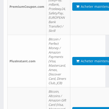
(EasyPay,
mBank,
Acheter mainten
PremiumCoupon.com
Przelewy24,
SafetyPay,
EUROPEAN
Bank
Transfer) /
Skrill
Bitcoin /
Perfect
Money /
Amazon
Payments
Acheter mainten
PlusInstant.com
(Visa,
Mastercard,
Amex,
Discover
Card, Diners
Club, JCB)
Bitcoin,
Altcoins /
Amazon Gift
Card (Visa,