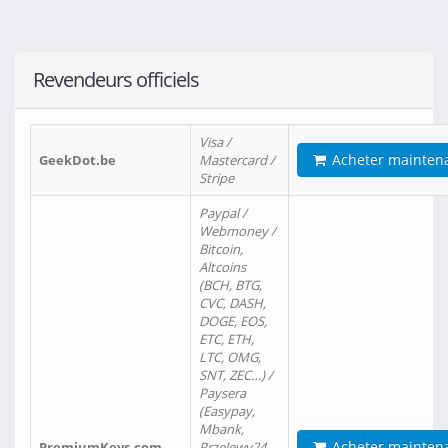
Revendeurs officiels
Visa /
Acheter mainten
GeekDot.be
Mastercard /
Stripe
Paypal /
Webmoney /
Bitcoin,
Altcoins
(BCH, BTG,
CVC, DASH,
DOGE, EOS,
ETC, ETH,
LTC, OMG,
SNT, ZEC…) /
Paysera
(Easypay,
Mbank,
Acheter mainten
PremiumKeys.com
Przelewy24,