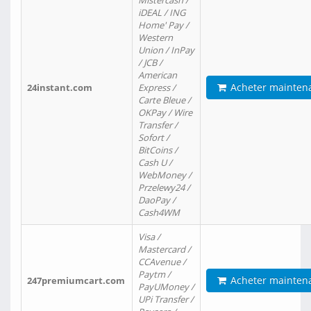
Mistercash /
iDEAL / ING
Home' Pay /
Western
Union / InPay
/ JCB /
American
Acheter mainten
24instant.com
Express /
Carte Bleue /
OKPay / Wire
Transfer /
Sofort /
BitCoins /
Cash U /
WebMoney /
Przelewy24 /
DaoPay /
Cash4WM
Visa /
Mastercard /
CCAvenue /
Paytm /
Acheter mainten
247premiumcart.com
PayUMoney /
UPi Transfer /