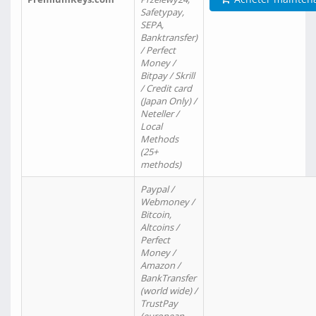
Safetypay,
SEPA,
Banktransfer)
/ Perfect
Money /
Bitpay / Skrill
/ Credit card
(Japan Only) /
Neteller /
Local
Methods
(25+
methods)
Paypal /
Webmoney /
Bitcoin,
Altcoins /
Perfect
Money /
Amazon /
BankTransfer
(world wide) /
TrustPay