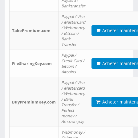
Paysera /
Banktransfer
Paypal / Visa
/ MasterCard
/ Webmoney
Acheter mainten
TakePremium.com
/ Bitcoin /
Bank
Transfer
Paypal /
Credit Card /
Acheter mainten
FileSharingKey.com
Bitcoin /
Altcoins
Paypal / Visa
/ Mastercard
/ Webmoney
/ Bank
Acheter mainten
BuyPremiumKey.com
Transfer /
Perfect
money /
Amazon pay
Webmoney /
Coingate