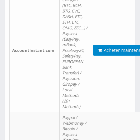
(BTC, BCH,
BTG, CVC,
DASH, ETC,
ETH, LTC,
OMG, ZEC…) /
Paysera
(EasyPay,
mBank,
Acheter mainten
AccountInstant.com
Przelewy24,
SafetyPay,
EUROPEAN
Bank
Transfer) /
Payssion,
Giropay /
Local
Methods
(20+
Methods)
Paypal /
Webmoney /
Bitcoin /
Paysera