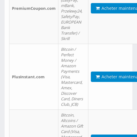
(EasyPay,
mBank,
Acheter mainten
PremiumCoupon.com
Przelewy24,
SafetyPay,
EUROPEAN
Bank
Transfer) /
Skrill
Bitcoin /
Perfect
Money /
Amazon
Payments
Acheter mainten
PlusInstant.com
(Visa,
Mastercard,
Amex,
Discover
Card, Diners
Club, JCB)
Bitcoin,
Altcoins /
Amazon Gift
Card (Visa,