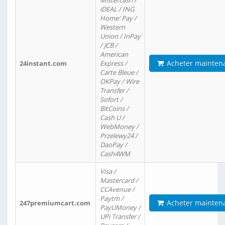
Mistercash /
iDEAL / ING
Home' Pay /
Western
Union / InPay
/ JCB /
American
Acheter mainten
24instant.com
Express /
Carte Bleue /
OKPay / Wire
Transfer /
Sofort /
BitCoins /
Cash U /
WebMoney /
Przelewy24 /
DaoPay /
Cash4WM
Visa /
Mastercard /
CCAvenue /
Paytm /
Acheter mainten
247premiumcart.com
PayUMoney /
UPi Transfer /