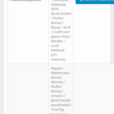
Safetypay,
SEPA,
Banktransfer)
/ Perfect
Money /
Bitpay / Skrill
/ Credit card
(Japan Only) /
Neteller /
Local
Methods
(25+
methods)
Paypal /
Webmoney /
Bitcoin,
Altcoins /
Perfect
Money /
Amazon /
BankTransfer
(world wide) /
TrustPay