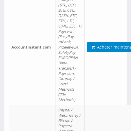
(BTC, BCH,
BTG, CVC,
DASH, ETC,
ETH, LTC,
OMG, ZEC…) /
Paysera
(EasyPay,
mBank,
Acheter mainten
AccountInstant.com
Przelewy24,
SafetyPay,
EUROPEAN
Bank
Transfer) /
Payssion,
Giropay /
Local
Methods
(20+
Methods)
Paypal /
Webmoney /
Bitcoin /
Paysera