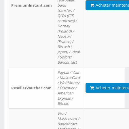
(european
Acheter mainten
PremiumInstant.com
bank
transfer) /
QIWI (CIS
countries) /
Dotpay
(Poland) /
Neosurf
(France) /
Bitcash (
Japan) / Ideal
/ Sofort/
Bancontact
Paypal / Visa
/ MasterCard
/ WebMoney
Acheter mainten
ResellerVoucher.com
/ Discover /
American
Express /
Bitcoin
Visa /
Mastercard /
Bancontact