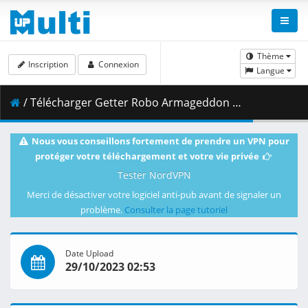
Thème
Inscription
Connexion
Langue
/ Télécharger Getter Robo Armageddon - 07.mkv.001 ( 339.95 MB )
Nous vous conseillons fortement de prendre un VPN pour
protéger votre téléchargement et votre vie privée
Tester NordVPN
Merci de désactiver votre logiciel anti-pub avant de signaler un
problème.
Consulter la page tutoriel
Date Upload
29/10/2023 02:53