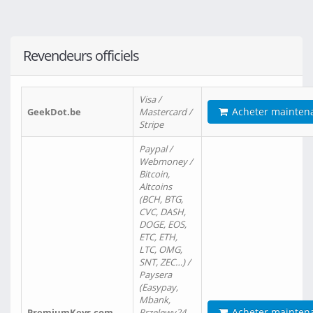
Revendeurs officiels
Visa /
Acheter mainten
GeekDot.be
Mastercard /
Stripe
Paypal /
Webmoney /
Bitcoin,
Altcoins
(BCH, BTG,
CVC, DASH,
DOGE, EOS,
ETC, ETH,
LTC, OMG,
SNT, ZEC…) /
Paysera
(Easypay,
Mbank,
Acheter mainten
PremiumKeys.com
Przelewy24,