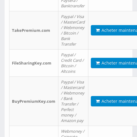
Paysera /
Banktransfer
Paypal / Visa
/ MasterCard
/ Webmoney
Acheter mainten
TakePremium.com
/ Bitcoin /
Bank
Transfer
Paypal /
Credit Card /
Acheter mainten
FileSharingKey.com
Bitcoin /
Altcoins
Paypal / Visa
/ Mastercard
/ Webmoney
/ Bank
Acheter mainten
BuyPremiumKey.com
Transfer /
Perfect
money /
Amazon pay
Webmoney /
Coingate