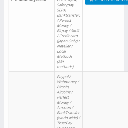
Safetypay,
SEPA,
Banktransfer)
/ Perfect
Money /
Bitpay / Skrill
/ Credit card
(Japan Only) /
Neteller /
Local
Methods
(25+
methods)
Paypal /
Webmoney /
Bitcoin,
Altcoins /
Perfect
Money /
Amazon /
BankTransfer
(world wide) /
TrustPay