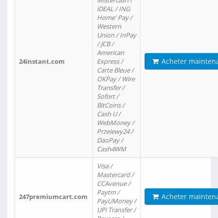
Mistercash /
iDEAL / ING
Home' Pay /
Western
Union / InPay
/ JCB /
American
Acheter mainten
24instant.com
Express /
Carte Bleue /
OKPay / Wire
Transfer /
Sofort /
BitCoins /
Cash U /
WebMoney /
Przelewy24 /
DaoPay /
Cash4WM
Visa /
Mastercard /
CCAvenue /
Paytm /
Acheter mainten
247premiumcart.com
PayUMoney /
UPi Transfer /