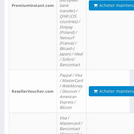
(european
Acheter mainten
PremiumInstant.com
bank
transfer) /
QIWI (CIS
countries) /
Dotpay
(Poland) /
Neosurf
(France) /
Bitcash (
Japan) / Ideal
/ Sofort/
Bancontact
Paypal / Visa
/ MasterCard
/ WebMoney
Acheter mainten
ResellerVoucher.com
/ Discover /
American
Express /
Bitcoin
Visa /
Mastercard /
Bancontact