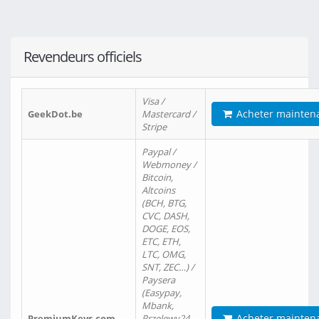
Revendeurs officiels
Visa /
Acheter mainten
GeekDot.be
Mastercard /
Stripe
Paypal /
Webmoney /
Bitcoin,
Altcoins
(BCH, BTG,
CVC, DASH,
DOGE, EOS,
ETC, ETH,
LTC, OMG,
SNT, ZEC…) /
Paysera
(Easypay,
Mbank,
Acheter mainten
PremiumKeys.com
Przelewy24,