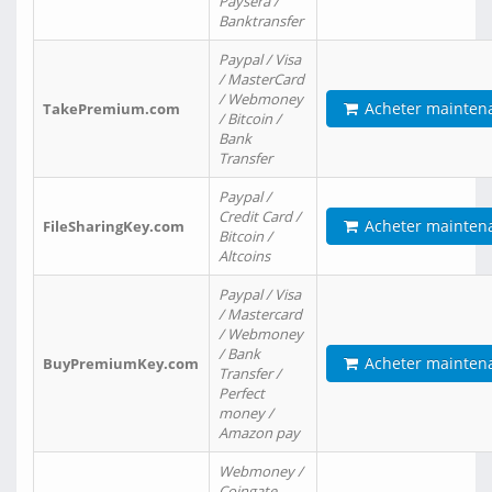
Paysera /
Banktransfer
Paypal / Visa
/ MasterCard
/ Webmoney
Acheter mainten
TakePremium.com
/ Bitcoin /
Bank
Transfer
Paypal /
Credit Card /
Acheter mainten
FileSharingKey.com
Bitcoin /
Altcoins
Paypal / Visa
/ Mastercard
/ Webmoney
/ Bank
Acheter mainten
BuyPremiumKey.com
Transfer /
Perfect
money /
Amazon pay
Webmoney /
Coingate