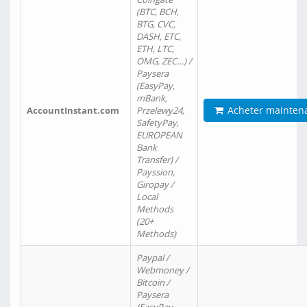
(BTC, BCH,
BTG, CVC,
DASH, ETC,
ETH, LTC,
OMG, ZEC…) /
Paysera
(EasyPay,
mBank,
Acheter mainten
AccountInstant.com
Przelewy24,
SafetyPay,
EUROPEAN
Bank
Transfer) /
Payssion,
Giropay /
Local
Methods
(20+
Methods)
Paypal /
Webmoney /
Bitcoin /
Paysera