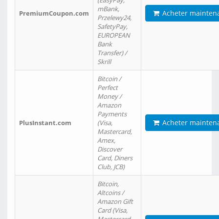
(EasyPay,
mBank,
Acheter mainten
PremiumCoupon.com
Przelewy24,
SafetyPay,
EUROPEAN
Bank
Transfer) /
Skrill
Bitcoin /
Perfect
Money /
Amazon
Payments
Acheter mainten
PlusInstant.com
(Visa,
Mastercard,
Amex,
Discover
Card, Diners
Club, JCB)
Bitcoin,
Altcoins /
Amazon Gift
Card (Visa,