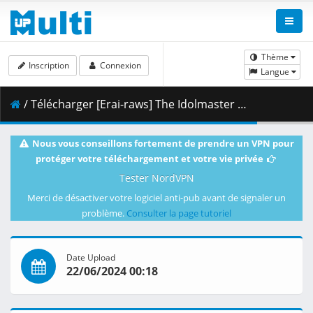
Thème
Inscription
Connexion
Langue
/ Télécharger [Erai-raws] The Idolmaster Shiny Colors - 12 [720p][Multiple Subtitle][A5D2B7DF].mkv.001 ( 360.49 MB )
Nous vous conseillons fortement de prendre un VPN pour
protéger votre téléchargement et votre vie privée
Tester NordVPN
Merci de désactiver votre logiciel anti-pub avant de signaler un
problème.
Consulter la page tutoriel
Date Upload
22/06/2024 00:18