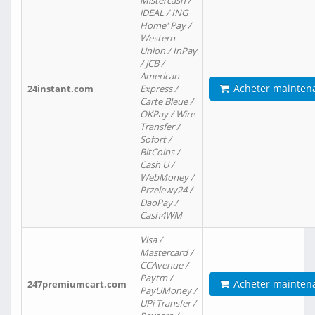
Mistercash /
iDEAL / ING
Home' Pay /
Western
Union / InPay
/ JCB /
American
Acheter mainten
24instant.com
Express /
Carte Bleue /
OKPay / Wire
Transfer /
Sofort /
BitCoins /
Cash U /
WebMoney /
Przelewy24 /
DaoPay /
Cash4WM
Visa /
Mastercard /
CCAvenue /
Paytm /
Acheter mainten
247premiumcart.com
PayUMoney /
UPi Transfer /