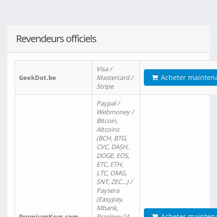
Revendeurs officiels
Visa /
Acheter mainten
GeekDot.be
Mastercard /
Stripe
Paypal /
Webmoney /
Bitcoin,
Altcoins
(BCH, BTG,
CVC, DASH,
DOGE, EOS,
ETC, ETH,
LTC, OMG,
SNT, ZEC…) /
Paysera
(Easypay,
Mbank,
Acheter mainten
PremiumKeys.com
Przelewy24,