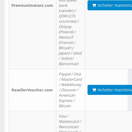
(european
Acheter mainten
PremiumInstant.com
bank
transfer) /
QIWI (CIS
countries) /
Dotpay
(Poland) /
Neosurf
(France) /
Bitcash (
Japan) / Ideal
/ Sofort/
Bancontact
Paypal / Visa
/ MasterCard
/ WebMoney
Acheter mainten
ResellerVoucher.com
/ Discover /
American
Express /
Bitcoin
Visa /
Mastercard /
Bancontact