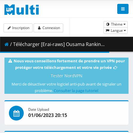
Thème
Inscription
Connexion
Langue
/ Télécharger [Erai-raws] Ousama Ranking - Yuuki no Takarabako - 08 [1080p][Multiple Subtitle][492C29E7].mkv.002 ( 444.01 MB )
Nous vous conseillons fortement de prendre un VPN pour
protéger votre téléchargement et votre vie privée
Tester NordVPN
Merci de désactiver votre logiciel anti-pub avant de signaler un
problème.
Consulter la page tutoriel
Date Upload
01/06/2023 20:15