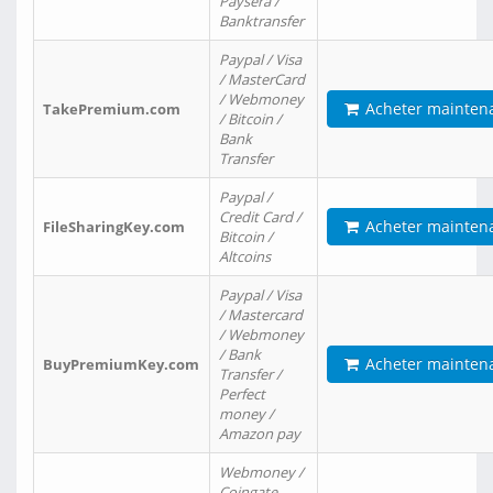
Paysera /
Banktransfer
Paypal / Visa
/ MasterCard
/ Webmoney
Acheter mainten
TakePremium.com
/ Bitcoin /
Bank
Transfer
Paypal /
Credit Card /
Acheter mainten
FileSharingKey.com
Bitcoin /
Altcoins
Paypal / Visa
/ Mastercard
/ Webmoney
/ Bank
Acheter mainten
BuyPremiumKey.com
Transfer /
Perfect
money /
Amazon pay
Webmoney /
Coingate