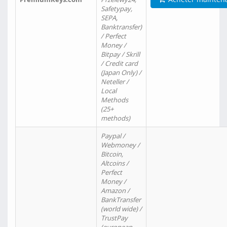
Safetypay,
SEPA,
Banktransfer)
/ Perfect
Money /
Bitpay / Skrill
/ Credit card
(Japan Only) /
Neteller /
Local
Methods
(25+
methods)
Paypal /
Webmoney /
Bitcoin,
Altcoins /
Perfect
Money /
Amazon /
BankTransfer
(world wide) /
TrustPay