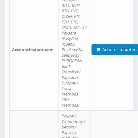
(BTC, BCH,
BTG, CVC,
DASH, ETC,
ETH, LTC,
OMG, ZEC…) /
Paysera
(EasyPay,
mBank,
Acheter mainten
AccountInstant.com
Przelewy24,
SafetyPay,
EUROPEAN
Bank
Transfer) /
Payssion,
Giropay /
Local
Methods
(20+
Methods)
Paypal /
Webmoney /
Bitcoin /
Paysera