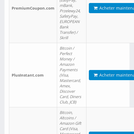
(EasyPay,
mBank,
Acheter mainten
PremiumCoupon.com
Przelewy24,
SafetyPay,
EUROPEAN
Bank
Transfer) /
Skrill
Bitcoin /
Perfect
Money /
Amazon
Payments
Acheter mainten
PlusInstant.com
(Visa,
Mastercard,
Amex,
Discover
Card, Diners
Club, JCB)
Bitcoin,
Altcoins /
Amazon Gift
Card (Visa,