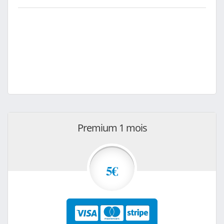
Premium 1 mois
5€