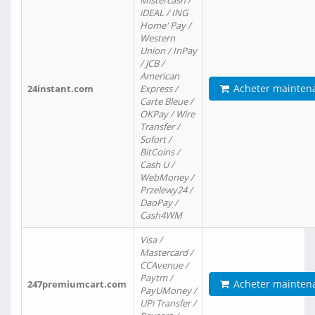
Mistercash /
iDEAL / ING
Home' Pay /
Western
Union / InPay
/ JCB /
American
Acheter mainten
24instant.com
Express /
Carte Bleue /
OKPay / Wire
Transfer /
Sofort /
BitCoins /
Cash U /
WebMoney /
Przelewy24 /
DaoPay /
Cash4WM
Visa /
Mastercard /
CCAvenue /
Paytm /
Acheter mainten
247premiumcart.com
PayUMoney /
UPi Transfer /