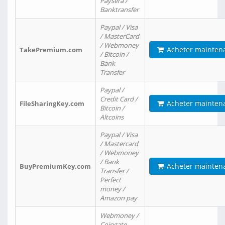
Paysera /
Banktransfer
Paypal / Visa
/ MasterCard
/ Webmoney
Acheter mainten
TakePremium.com
/ Bitcoin /
Bank
Transfer
Paypal /
Credit Card /
Acheter mainten
FileSharingKey.com
Bitcoin /
Altcoins
Paypal / Visa
/ Mastercard
/ Webmoney
/ Bank
Acheter mainten
BuyPremiumKey.com
Transfer /
Perfect
money /
Amazon pay
Webmoney /
Coingate