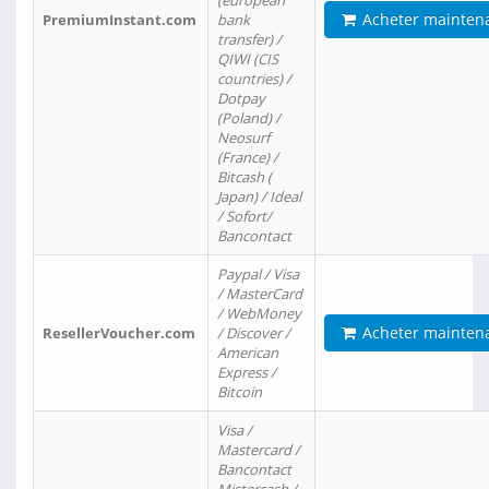
(european
Acheter mainten
PremiumInstant.com
bank
transfer) /
QIWI (CIS
countries) /
Dotpay
(Poland) /
Neosurf
(France) /
Bitcash (
Japan) / Ideal
/ Sofort/
Bancontact
Paypal / Visa
/ MasterCard
/ WebMoney
Acheter mainten
ResellerVoucher.com
/ Discover /
American
Express /
Bitcoin
Visa /
Mastercard /
Bancontact