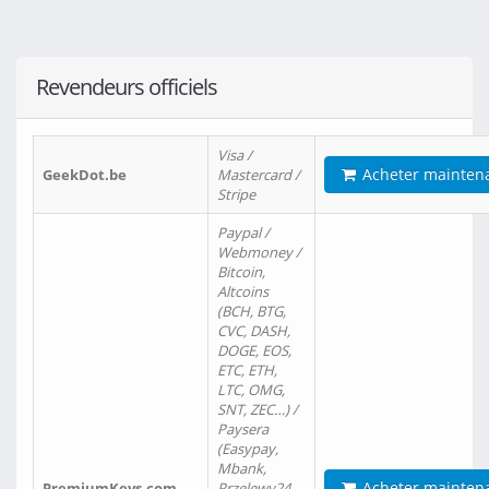
Revendeurs officiels
Visa /
Acheter mainten
GeekDot.be
Mastercard /
Stripe
Paypal /
Webmoney /
Bitcoin,
Altcoins
(BCH, BTG,
CVC, DASH,
DOGE, EOS,
ETC, ETH,
LTC, OMG,
SNT, ZEC…) /
Paysera
(Easypay,
Mbank,
Acheter mainten
PremiumKeys.com
Przelewy24,