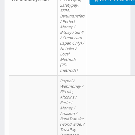
Safetypay,
SEPA,
Banktransfer)
/ Perfect
Money /
Bitpay / Skrill
/ Credit card
(Japan Only) /
Neteller /
Local
Methods
(25+
methods)
Paypal /
Webmoney /
Bitcoin,
Altcoins /
Perfect
Money /
Amazon /
BankTransfer
(world wide) /
TrustPay