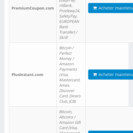
(EasyPay,
mBank,
Acheter mainten
PremiumCoupon.com
Przelewy24,
SafetyPay,
EUROPEAN
Bank
Transfer) /
Skrill
Bitcoin /
Perfect
Money /
Amazon
Payments
Acheter mainten
PlusInstant.com
(Visa,
Mastercard,
Amex,
Discover
Card, Diners
Club, JCB)
Bitcoin,
Altcoins /
Amazon Gift
Card (Visa,