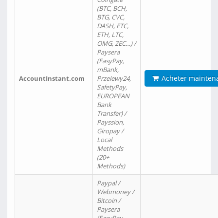
(BTC, BCH,
BTG, CVC,
DASH, ETC,
ETH, LTC,
OMG, ZEC…) /
Paysera
(EasyPay,
mBank,
Acheter mainten
AccountInstant.com
Przelewy24,
SafetyPay,
EUROPEAN
Bank
Transfer) /
Payssion,
Giropay /
Local
Methods
(20+
Methods)
Paypal /
Webmoney /
Bitcoin /
Paysera