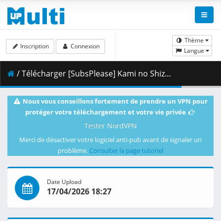
Thème
Inscription
Connexion
Langue
/ Télécharger [SubsPlease] Kami no Shizuku - 02 (1080p) [D3440565].mkv.002 ( 462.24 MB )
Nous vous conseillons fortement de prendre un VPN pour
protéger votre téléchargement et votre vie privée
Tester NordVPN
Merci de désactiver votre logiciel anti-pub avant de signaler un
problème.
Consulter la page tutoriel
Date Upload
17/04/2026 18:27