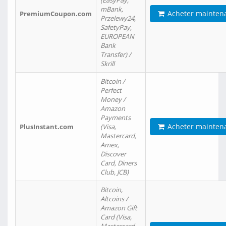
(EasyPay,
mBank,
Acheter mainten
PremiumCoupon.com
Przelewy24,
SafetyPay,
EUROPEAN
Bank
Transfer) /
Skrill
Bitcoin /
Perfect
Money /
Amazon
Payments
Acheter mainten
PlusInstant.com
(Visa,
Mastercard,
Amex,
Discover
Card, Diners
Club, JCB)
Bitcoin,
Altcoins /
Amazon Gift
Card (Visa,