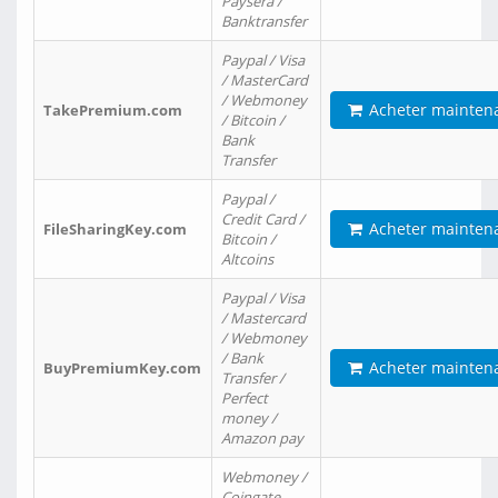
Paysera /
Banktransfer
Paypal / Visa
/ MasterCard
/ Webmoney
Acheter mainten
TakePremium.com
/ Bitcoin /
Bank
Transfer
Paypal /
Credit Card /
Acheter mainten
FileSharingKey.com
Bitcoin /
Altcoins
Paypal / Visa
/ Mastercard
/ Webmoney
/ Bank
Acheter mainten
BuyPremiumKey.com
Transfer /
Perfect
money /
Amazon pay
Webmoney /
Coingate