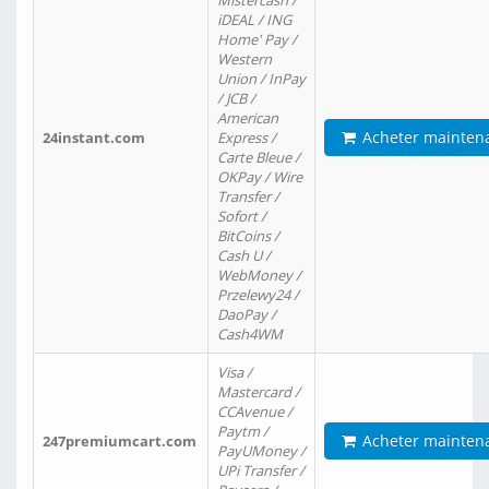
Mistercash /
iDEAL / ING
Home' Pay /
Western
Union / InPay
/ JCB /
American
Acheter mainten
24instant.com
Express /
Carte Bleue /
OKPay / Wire
Transfer /
Sofort /
BitCoins /
Cash U /
WebMoney /
Przelewy24 /
DaoPay /
Cash4WM
Visa /
Mastercard /
CCAvenue /
Paytm /
Acheter mainten
247premiumcart.com
PayUMoney /
UPi Transfer /