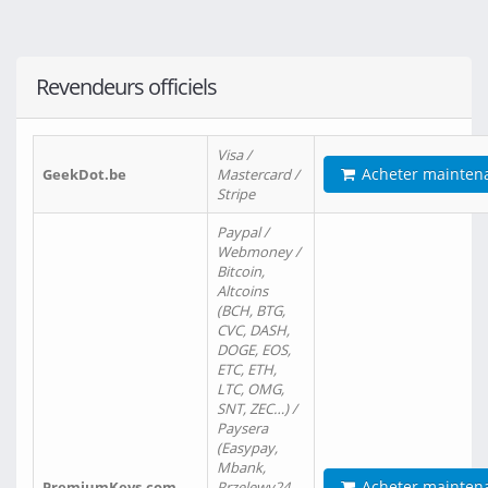
Revendeurs officiels
Visa /
Acheter mainten
GeekDot.be
Mastercard /
Stripe
Paypal /
Webmoney /
Bitcoin,
Altcoins
(BCH, BTG,
CVC, DASH,
DOGE, EOS,
ETC, ETH,
LTC, OMG,
SNT, ZEC…) /
Paysera
(Easypay,
Mbank,
Acheter mainten
PremiumKeys.com
Przelewy24,