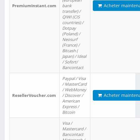
(european
Acheter mainten
PremiumInstant.com
bank
transfer) /
QIWI (CIS
countries) /
Dotpay
(Poland) /
Neosurf
(France) /
Bitcash (
Japan) / Ideal
/ Sofort/
Bancontact
Paypal / Visa
/ MasterCard
/ WebMoney
Acheter mainten
ResellerVoucher.com
/ Discover /
American
Express /
Bitcoin
Visa /
Mastercard /
Bancontact