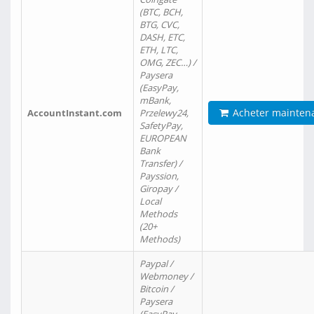
(BTC, BCH,
BTG, CVC,
DASH, ETC,
ETH, LTC,
OMG, ZEC…) /
Paysera
(EasyPay,
mBank,
Acheter mainten
AccountInstant.com
Przelewy24,
SafetyPay,
EUROPEAN
Bank
Transfer) /
Payssion,
Giropay /
Local
Methods
(20+
Methods)
Paypal /
Webmoney /
Bitcoin /
Paysera