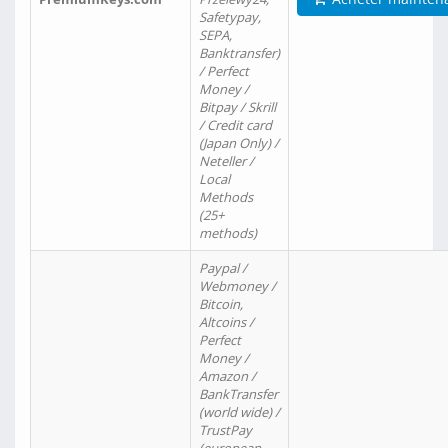
Safetypay,
SEPA,
Banktransfer)
/ Perfect
Money /
Bitpay / Skrill
/ Credit card
(Japan Only) /
Neteller /
Local
Methods
(25+
methods)
Paypal /
Webmoney /
Bitcoin,
Altcoins /
Perfect
Money /
Amazon /
BankTransfer
(world wide) /
TrustPay