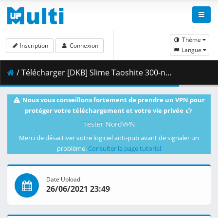
Thème
Inscription
Connexion
Langue
/ Télécharger [DKB] Slime Taoshite 300-nen_ Shiranai Uchi ni Level Max ni Nattemashita - S01E12 [1080p][HEVC-265 10bit][Multi-Subs].mkv.001 ( 267.94 MB )
Nous vous conseillons fortement de prendre un VPN pour
protéger votre téléchargement et votre vie privée
Tester NordVPN
Merci de désactiver votre logiciel anti-pub avant de signaler un
problème.
Consulter la page tutoriel
Date Upload
26/06/2021 23:49