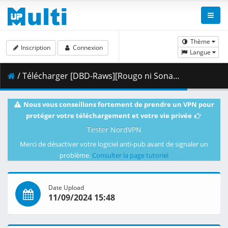
Thème
Inscription
Connexion
Langue
/ Télécharger [DBD-Raws][Rougo ni Sonaete Isekai de 8-manmai no Kinka o Tamemasu][05][1080P][BDRip][HEVC-10bit][FLAC].mkv.002 ( 289.35 MB )
Nous vous conseillons fortement de prendre un VPN pour
protéger votre téléchargement et votre vie privée
Tester NordVPN
Merci de désactiver votre logiciel anti-pub avant de signaler un
problème.
Consulter la page tutoriel
Date Upload
11/09/2024 15:48