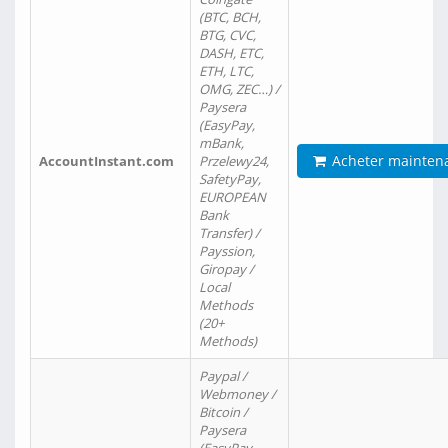
(BTC, BCH,
BTG, CVC,
DASH, ETC,
ETH, LTC,
OMG, ZEC…) /
Paysera
(EasyPay,
mBank,
Acheter mainten
AccountInstant.com
Przelewy24,
SafetyPay,
EUROPEAN
Bank
Transfer) /
Payssion,
Giropay /
Local
Methods
(20+
Methods)
Paypal /
Webmoney /
Bitcoin /
Paysera