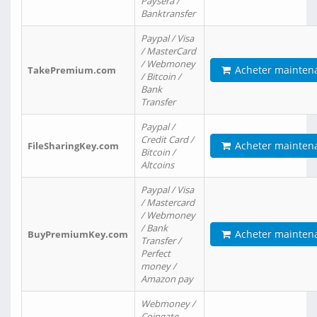
Paysera /
Banktransfer
Paypal / Visa
/ MasterCard
/ Webmoney
Acheter mainten
TakePremium.com
/ Bitcoin /
Bank
Transfer
Paypal /
Credit Card /
Acheter mainten
FileSharingKey.com
Bitcoin /
Altcoins
Paypal / Visa
/ Mastercard
/ Webmoney
/ Bank
Acheter mainten
BuyPremiumKey.com
Transfer /
Perfect
money /
Amazon pay
Webmoney /
Coingate