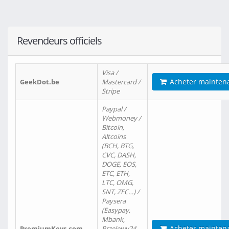
Revendeurs officiels
Visa /
Acheter mainten
GeekDot.be
Mastercard /
Stripe
Paypal /
Webmoney /
Bitcoin,
Altcoins
(BCH, BTG,
CVC, DASH,
DOGE, EOS,
ETC, ETH,
LTC, OMG,
SNT, ZEC…) /
Paysera
(Easypay,
Mbank,
Acheter mainten
PremiumKeys.com
Przelewy24,