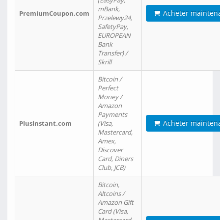
(EasyPay,
mBank,
Acheter mainten
PremiumCoupon.com
Przelewy24,
SafetyPay,
EUROPEAN
Bank
Transfer) /
Skrill
Bitcoin /
Perfect
Money /
Amazon
Payments
Acheter mainten
PlusInstant.com
(Visa,
Mastercard,
Amex,
Discover
Card, Diners
Club, JCB)
Bitcoin,
Altcoins /
Amazon Gift
Card (Visa,