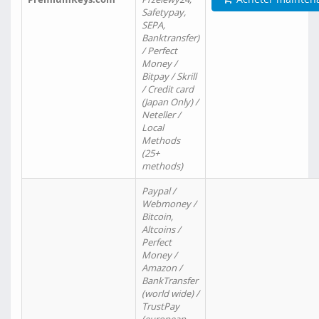
Safetypay,
SEPA,
Banktransfer)
/ Perfect
Money /
Bitpay / Skrill
/ Credit card
(Japan Only) /
Neteller /
Local
Methods
(25+
methods)
Paypal /
Webmoney /
Bitcoin,
Altcoins /
Perfect
Money /
Amazon /
BankTransfer
(world wide) /
TrustPay