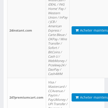
Mistercash /
iDEAL / ING
Home' Pay /
Western
Union / InPay
/ JCB /
American
Acheter mainten
24instant.com
Express /
Carte Bleue /
OKPay / Wire
Transfer /
Sofort /
BitCoins /
Cash U /
WebMoney /
Przelewy24 /
DaoPay /
Cash4WM
Visa /
Mastercard /
CCAvenue /
Paytm /
Acheter mainten
247premiumcart.com
PayUMoney /
UPi Transfer /