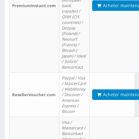
(european
Acheter mainten
PremiumInstant.com
bank
transfer) /
QIWI (CIS
countries) /
Dotpay
(Poland) /
Neosurf
(France) /
Bitcash (
Japan) / Ideal
/ Sofort/
Bancontact
Paypal / Visa
/ MasterCard
/ WebMoney
Acheter mainten
ResellerVoucher.com
/ Discover /
American
Express /
Bitcoin
Visa /
Mastercard /
Bancontact