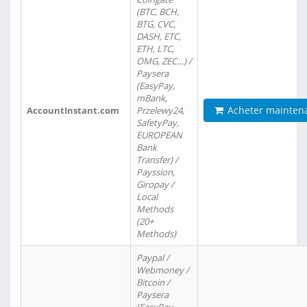
(BTC, BCH,
BTG, CVC,
DASH, ETC,
ETH, LTC,
OMG, ZEC…) /
Paysera
(EasyPay,
mBank,
Acheter mainten
AccountInstant.com
Przelewy24,
SafetyPay,
EUROPEAN
Bank
Transfer) /
Payssion,
Giropay /
Local
Methods
(20+
Methods)
Paypal /
Webmoney /
Bitcoin /
Paysera