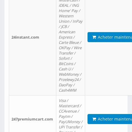
Mistercash /
iDEAL / ING
Home' Pay /
Western
Union / InPay
/ JCB /
American
Acheter mainten
24instant.com
Express /
Carte Bleue /
OKPay / Wire
Transfer /
Sofort /
BitCoins /
Cash U /
WebMoney /
Przelewy24 /
DaoPay /
Cash4WM
Visa /
Mastercard /
CCAvenue /
Paytm /
Acheter mainten
247premiumcart.com
PayUMoney /
UPi Transfer /