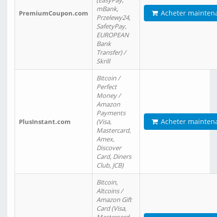
(EasyPay,
mBank,
Acheter mainten
PremiumCoupon.com
Przelewy24,
SafetyPay,
EUROPEAN
Bank
Transfer) /
Skrill
Bitcoin /
Perfect
Money /
Amazon
Payments
Acheter mainten
PlusInstant.com
(Visa,
Mastercard,
Amex,
Discover
Card, Diners
Club, JCB)
Bitcoin,
Altcoins /
Amazon Gift
Card (Visa,