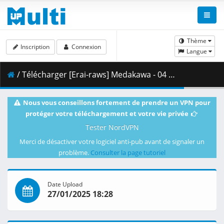
Thème
Inscription
Connexion
Langue
/ Télécharger [Erai-raws] Medakawa - 04 [1080p CR WEB-DL AVC AAC][MultiSub][AB9DDE6F].mkv.003 ( 464.05 MB )
Nous vous conseillons fortement de prendre un VPN pour
protéger votre téléchargement et votre vie privée
Tester NordVPN
Merci de désactiver votre logiciel anti-pub avant de signaler un
problème.
Consulter la page tutoriel
Date Upload
27/01/2025 18:28