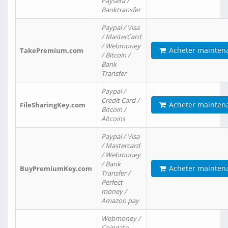
Paysera /
Banktransfer
Paypal / Visa
/ MasterCard
/ Webmoney
Acheter mainten
TakePremium.com
/ Bitcoin /
Bank
Transfer
Paypal /
Credit Card /
Acheter mainten
FileSharingKey.com
Bitcoin /
Altcoins
Paypal / Visa
/ Mastercard
/ Webmoney
/ Bank
Acheter mainten
BuyPremiumKey.com
Transfer /
Perfect
money /
Amazon pay
Webmoney /
Coingate