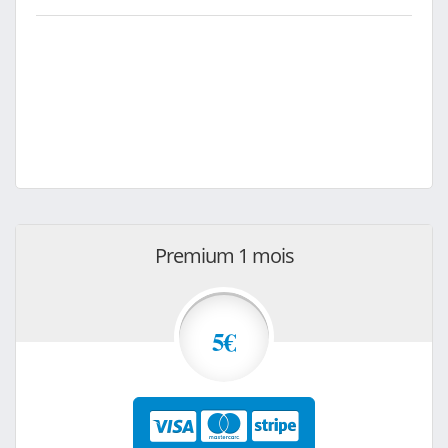
Premium 1 mois
5€