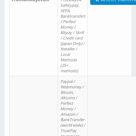
Safetypay,
SEPA,
Banktransfer)
/ Perfect
Money /
Bitpay / Skrill
/ Credit card
(Japan Only) /
Neteller /
Local
Methods
(25+
methods)
Paypal /
Webmoney /
Bitcoin,
Altcoins /
Perfect
Money /
Amazon /
BankTransfer
(world wide) /
TrustPay