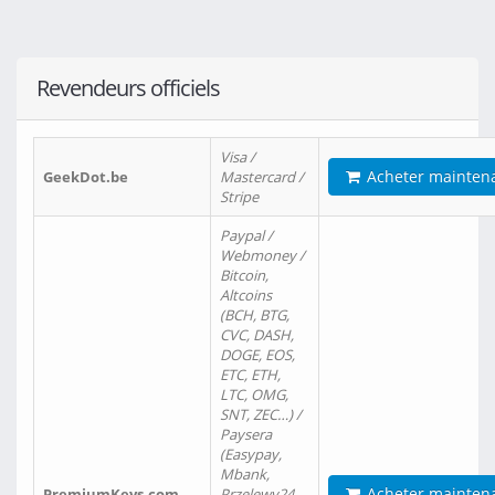
Revendeurs officiels
Visa /
Acheter mainten
GeekDot.be
Mastercard /
Stripe
Paypal /
Webmoney /
Bitcoin,
Altcoins
(BCH, BTG,
CVC, DASH,
DOGE, EOS,
ETC, ETH,
LTC, OMG,
SNT, ZEC…) /
Paysera
(Easypay,
Mbank,
Acheter mainten
PremiumKeys.com
Przelewy24,