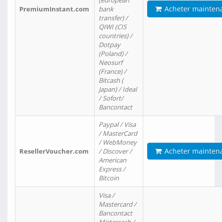
(european
Acheter mainten
PremiumInstant.com
bank
transfer) /
QIWI (CIS
countries) /
Dotpay
(Poland) /
Neosurf
(France) /
Bitcash (
Japan) / Ideal
/ Sofort/
Bancontact
Paypal / Visa
/ MasterCard
/ WebMoney
Acheter mainten
ResellerVoucher.com
/ Discover /
American
Express /
Bitcoin
Visa /
Mastercard /
Bancontact